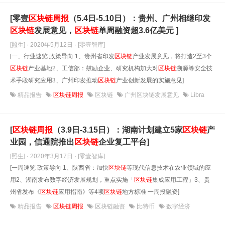
[零壹
区块链
周报
（5.4日-5.10日）：贵州、广州相继印发
区块链
发展意见，
区块链
单周融资超3.6亿美元 ]
[照生] · 2020年5月12日
· [零壹智库]
[一、行业速览 政策导向 1、贵州省印发
区块链
产业发展意见，将打造2至3个
区块链
产业基地2、工信部：鼓励企业、研究机构加大对
区块链
溯源等安全技
术手段研究应用3、广州印发推动
区块链
产业创新发展的实施意见]
精品报告
区块链周报
区块链
广州区块链发展意见
Libra
[
区块链
周报
（3.9日-3.15日）：湖南计划建立5家
区块链
产
业园，信通院推出
区块链
企业复工平台]
[照生] · 2020年3月17日
· [零壹智库]
[一周速览 政策导向 1、陕西省：加快
区块链
等现代信息技术在农业领域的应
用2、湖南发布数字经济发展规划，重点实施「
区块链
集成应用工程」3、贵
州省发布《
区块链
应用指南》等4项
区块链
地方标准 一周投融资]
精品报告
区块链周报
区块链融资
比特币
数字经济