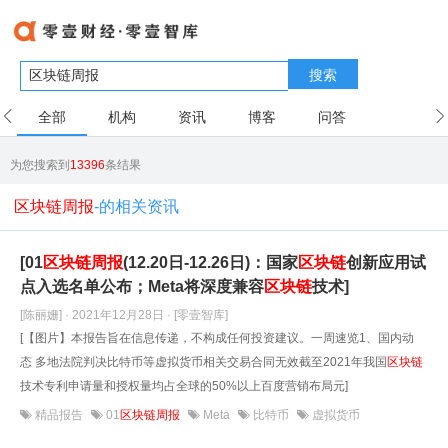
搜索
全部
机构
资讯
博客
问答
用户
为您搜索到
13396
条结果
区块链周报
-的相关资讯
[01
区块链
周报
(12.20日-12.26日)：国家
区块链
创新应用试
点入选名单公布；Meta将深度兼容
区块链
技术]
[陈丽姗] · 2021年12月28日
· [零壹智库]
[【图片】本报告旨在信息传递，不构成任何投资建议。​一周速览1、国内动
态 多地法院判决比特币等虚拟货币相关交易合同无效截至2021年我国
区块链
技术专利申请量和授权量均占全球的50%以上百度营销布局元]
精品报告
01
区块链周报
Meta
比特币
虚拟货币