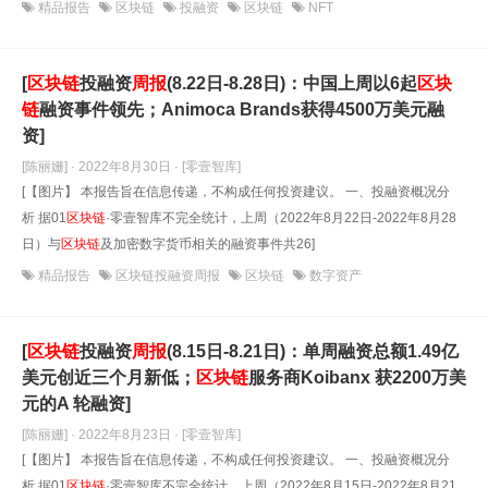
精品报告
区块链
投融资
区块链
NFT
[
区块链
投融资
周报
(8.22日-8.28日)：中国上周以6起
区块
链
融资事件领先；Animoca Brands获得4500万美元融
资]
[陈丽姗] · 2022年8月30日
· [零壹智库]
[【图片】 本报告旨在信息传递，不构成任何投资建议。 一、投融资概况分
析 据01
区块链
·零壹智库不完全统计，上周（2022年8月22日-2022年8月28
日）与
区块链
及加密数字货币相关的融资事件共26]
精品报告
区块链投融资周报
区块链
数字资产
[
区块链
投融资
周报
(8.15日-8.21日)：单周融资总额1.49亿
美元创近三个月新低；
区块链
服务商Koibanx 获2200万美
元的A 轮融资]
[陈丽姗] · 2022年8月23日
· [零壹智库]
[【图片】 本报告旨在信息传递，不构成任何投资建议。 一、投融资概况分
析 据01
区块链
·零壹智库不完全统计，上周（2022年8月15日-2022年8月21