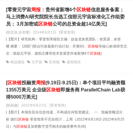
[零壹元宇宙
周报
：贵州省新增4个
区块链
信息服务备案；
马上消费AI研究院院长当选工信部元宇宙标准化工作组委
员； 3月加密或
区块链
公司的总资金超14亿美元]
[徐昊源,余资耀] · 2024年4月1日
· [零壹智库]
[【图片】研究机构：零壹智库报告主编：赵金龙执笔团队：徐昊源，余资
耀 摘要： 18部门联合印发最新行动计划：开展6G、
区块链
等核心标准研究北
京：鼓励元宇宙、虚拟主播等技术发展贵州省新增4个
区块链
]
精品报告
元宇宙
区块链
虚拟现实
[
区块链
投融资
周报
(9.19日-9.25日)：单个项目平均融资额
1355万美元 企业级
区块链
即服务商 ParallelChain Lab获
得5000万美元]
[陈丽姗] · 2022年9月27日
· [零壹智库]
[【图片】本报告旨在信息传递，不构成任何投资建议。 一、投融资概况分
析 据01
区块链
·零壹智库不完全统计，上周（2022年9月19日-2022年9月25
日）与
区块链
及加密数字货币相关的融资事件共46]