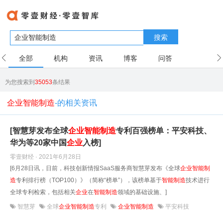
搜索
全部
机构
资讯
博客
问答
用户
为您搜索到
35053
条结果
企业智能制造
-的相关资讯
[智慧芽发布全球
企业
智能
制造
专利百强榜单：平安科技、
华为等20家中国
企业
入榜]
零壹财经 · 2021年6月28日
[6月28日讯，日前，科技创新情报SaaS服务商智慧芽发布《全球
企业
智能
制
造
专利排行榜（TOP100）》（简称“榜单”），该榜单基于
智能
制造
技术进行
全球专利检索，包括相关
企业
在
智能
制造
领域的基础设施、]
智慧芽
全球
企业智能制造
专利
企业智能制造
平安科技