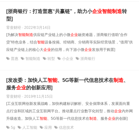
[浙商银行：打造普惠“共赢链”，助力小
企业
智能
制造
转
型]
零壹财经 · 2022年3月14日
[为解决
智能
制造
供应链产业链上的小微
企业
融资难题，浙商银行借助“合作
贷”特色业务，结合
智能
设备按揭、经销商、分销商等实际经营场景，“借用”供
应链产业链上的核心大
企业
的信用，向下游小微
企业
发放用于购置]
普惠
智能制造
转型
小企业
浙商银行
[发改委：加快人工
智能
、5G等新一代信息技术在
制造
、
服务
企业
的创新应用]
零壹财经 · 2019年11月15日
[工业互联网创新发展战略，加快构建标识解析、安全保障体系，发展面向重
点行业和区域的工业互联网平台。推动重点行业数字化转型，推动
企业
内外网
升级改造。加快人工
智能
、5G等新一代信息技术在
制造
、服务
企业
的创新]
5g
人工智能
应用
信息技术