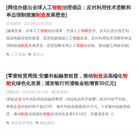
[网信办提出全球人工
智能
治理倡议：反对利用技术垄断和
单边强制措施
制造
发展壁垒]
零壹财经 · 2023年10月18日
[健康发展，共享人工
智能
知识成果，开源人工
智能
技术。反对以意识形态划
线或构建排他性集团，恶意阻挠他国人工
智能
发展。反对利用技术垄断和单边
强制措施
制造
发展壁垒，恶意阻断全球人工
智能
供应链。推动建立风险等级]
人工智能
网信办
[零壹租赁周报:安徽补贴融资租赁，推动
制造
业高端化
智
能
化绿色化发展 ; 浦发银行对浦银金租增资30亿元]
[周懿伶] · 2023年4月24日
· [零壹智库]
[承租
企业
当年实际承担的融资费用（包括租息和手续费）的30%给予补贴，
单家
企业
补贴时限不超过3年、每年补贴金额最高50万元。3.安徽补贴融资租
赁，推动
制造
业高端化
智能
化绿色化发展4月18日，安徽省发布《]
零壹租赁周报
精品报告