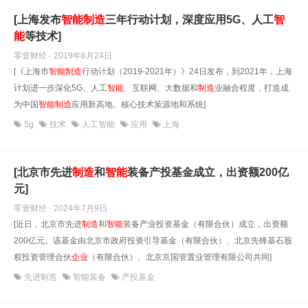
[上海发布
智能
制造
三年行动计划，深度应用5G、人工
智
能
等技术]
零壹财经 · 2019年6月24日
[《上海市
智能
制造
行动计划（2019-2021年）》24日发布，到2021年，上海
计划进一步深化5G、人工
智能
、互联网、大数据和
制造
业融合程度，打造成
为中国
智能
制造
应用新高地、核心技术策源地和系统]
5g
技术
人工智能
应用
上海
[北京市先进
制造
和
智能
装备产投基金成立，出资额200亿
元]
零壹财经 · 2024年7月9日
[近日，北京市先进
制造
和
智能
装备产业投资基金（有限合伙）成立，出资额
200亿元。该基金由北京市政府投资引导基金（有限合伙）、北京先锋基石股
权投资管理合伙
企业
（有限合伙）、北京京国管置业管理有限公司共同]
先进制造
智能装备
产投基金