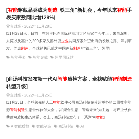
[
智能
穿戴品类成为
制造
“铁三角”新机会，今年以来
智能
手
表买家数同比增129%]
零壹财经 · 2022年11月28日
[11月28日讯，日前，在阿里巴巴国际站深圳大区商家年会年上，来自深圳、
东莞以及惠州的200多家头部外贸
企业
共同探索外贸出海的发展之路。深圳研
发、莞惠
制造
、全球销售已成为中国创新
制造
的“铁三角”。阿里]
智能手表
智能穿戴
阿里国际站
[商汤科技发布新一代AI
智能
质检方案，全栈赋能
智能
制造
转型升级]
零壹财经 · 2022年11月25日
[11月25日，全球领先的人工
智能
软件公司商汤科技在苏州举办第二届数字能
源
智能
制造
生态合作伙伴大会，以“聚合生态，智造未来”为主题，与产业伙伴
共建AI质检生态体系。会上，商汤科技发布了一系列“AI
智能
]
AI智能质检
智能制造
商汤科技
AI