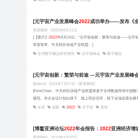
Web3.0
中科金财
元宇宙
[元宇宙产业发展峰会
2022
成功举办——发布《
零壹财经 · 2022年8月11日
[【图片】
2022
年8月10日，“元宇宙创新：繁荣与前途——元宇
零壹智库、中关村区块链产业联盟、]
全球数字藏品研究报告
元宇宙峰会
数字藏品
[元宇宙创新：繁荣与前途 —元宇宙产业发展峰
[fintech] · 2022年7月27日
· [零壹财经]
[ForeChain、中关村区块链产业联盟将基于全球数据库和
规范。本次会议计划以线下、线上同步召开，线下会场设置在横琴
全球
创新
2022
元宇宙
发布
[博鳌亚洲论坛
2022
年会报告：
2022
亚洲经济增速
零壹财经 · 2022年4月20日