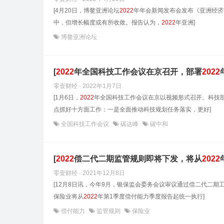
[4月20日，博鳌亚洲论坛
2022
年年会新闻发布会发布《亚洲经济
中，但增长幅度或有所收敛。报告认为，
2022
年亚洲]
博鳌亚洲论坛
[
2022
年全国科技工作会议在京召开，部署
2022
零壹财经 · 2022年1月7日
[1月6日，
2022
年全国科技工作会议在京以视频形式召开。科技
点抓好十方面工作：一是全面推动科技规划任务落实，更好]
全国科技工作会议
碳达峰
碳中和
[
2022
偿二代二期监管规则即将下发，将从
2022
零壹财经 · 2021年12月8日
[12月8日讯，今年9月，银保监会委务会议审议通过偿二代二
保险业将从
2022
年第1季度偿付能力季度报告起统一执行]
偿付能力
监管规则
保险业