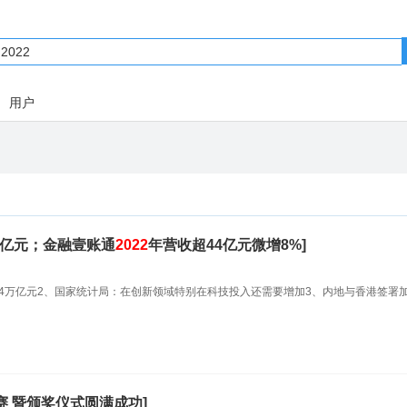
用户
万亿元；金融壹账通
2022
年营收超44亿元微增8%]
.64万亿元2、国家统计局：在创新领域特别在科技投入还需要增加3、内地与香港签署
赛 暨颁奖仪式圆满成功]