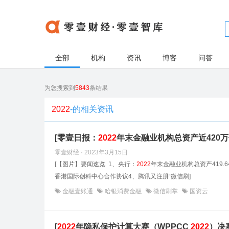
全部
机构
资讯
博客
问答
为您搜索到
5843
条结果
2022
-的相关资讯
[零壹日报：
2022
年末金融业机构总资产近420
零壹财经 · 2023年3月15日
[【图片】要闻速览 1、央行：
2022
年末金融业机构总资产419
香港国际创科中心合作协议4、腾讯又注册“微信刷]
金融壹账通
哈银消费金融
微信刷掌
国资云
[
2022
年隐私保护计算大赛（WPPCC
2022
）决