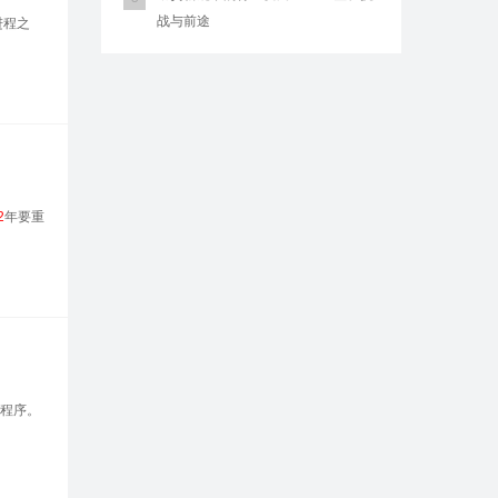
战与前途
进程之
2
年要重
文程序。