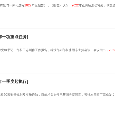
前景与一体化进程
2022
年度报告》，《报告》认为，
2022
年亚洲经济仍将处于恢复
年十项重点任务]
部党组书记、部长王志刚作工作报告，科技部副部长张雨东主持会议。会议指出，
202
年一季度起执行]
期工程20项监管规则及实施通知，目前相关文件已获国务院同意，预计本月即可完成发