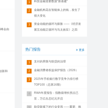
科技金融需要数据“新基建”
1
金融机构花在智能体上的钱，发生了
2
很大变化
资金动能的循环与膨胀 ——《经济发
3
届峰会由
展五动能正循环与马太效应》之四
热门报告
更多
支付的界限与助贷的治理
1
金融消费者权益保护报告（2026）
2
创新和
2025年手机银行数字竞争力排行榜
3
TOP100（总第16期）
RWA年度报告：指数级增长拐点已
4
至，万亿生态纪元开启
助贷新规下的行业变局 ——重塑、挑
5