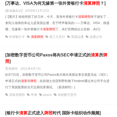
[万事达、VISA为何无缘第一张外资银行卡
清算
牌照
？]
[新金融女记] · 2018年11月12日
[【图片】纷纷扰扰了好几年，今天，首张外资银行卡
清算
牌照
终于诞生了，
拿到入场券的幸运儿是美国运通，至于呼声最高的——万事达、VISA，很遗
憾，无缘第一张外资银行卡
清算
牌照
了。央行官网挂出公告称，央行]
外资银行卡
清算牌照
第三方支付
美国运通
连通公司
[加密数字货币公司Paxos将向SEC申请正式的
清算
所
牌
照
]
零壹财经 · 2021年4月7日
[4月7日讯，加密数字货币公司Paxos表示将向美国证券交易委员会（SEC）
申请正式的
清算
所
牌照
，此前瑞士信贷和野村旗下Instinet通过本公司平台进
行了美国股票的当天交易结算测试。（新浪财经）]
清算所牌照
申请
paxos
加密数字货币
[银行卡
清算
正式进入
牌照
时代 国际卡组织动作频频]