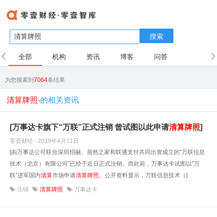
搜索
全部
机构
资讯
博客
问答
用户
为您搜索到
7064
条结果
清算牌照
-的相关资讯
[万事达卡旗下“万联”正式注销 曾试图以此申请
清算
牌照
]
零壹财经 · 2019年4月11日
[由万事达公司联合深圳招融、居然之家和联通支付共同出资成立的“万联信息
技术（北京）有限公司”已经于近日正式注销。而此前，万事达卡试图以“万
联”进军国内
清算
市场申请
清算
牌照
。公开资料显示，万联信息技术（]
注销
清算牌照
万事达卡