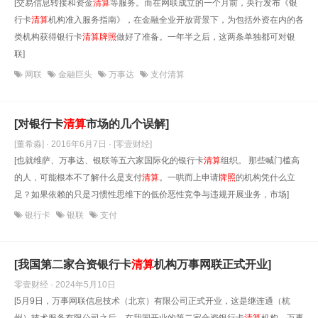
[交易信息转接和资金
清算
等服务。而在网联成立的一个月前，央行发布《银
行卡
清算
机构准入服务指南》，在金融全业开放背景下，为包括外资在内的各
类机构获得银行卡
清算
牌照
做好了准备。一年半之后，这两条单独都可对银
联]
网联
金融巨头
万事达
支付清算
[对银行卡
清算
市场的几个误解]
[董希淼] · 2016年6月7日
· [零壹财经]
[也就维萨、万事达、银联等五六家国际化的银行卡
清算
组织。 那些喊门槛高
的人，可能根本不了解什么是支付
清算
。一哄而上申请
牌照
的机构凭什么立
足？如果依赖的只是习惯性思维下的低价恶性竞争与违规开展业务，市场]
银行卡
银联
支付
[我国第二家合资银行卡
清算
机构万事网联正式开业]
零壹财经 · 2024年5月10日
[5月9日，万事网联信息技术（北京）有限公司正式开业，这是继连通（杭
州）技术服务有限公司之后，在我国开业的第二家合资银行卡
清算
机构。万事