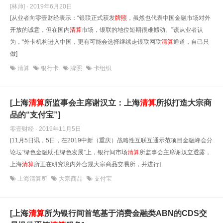
[林帅] · 2019年6月20日
[从业者向零壹财经表示：“银联正式获发
牌照
，虽然也代表中国金融市场对外
开放的诚意，但在国内
清算
市场，银联的地位短期很难撼动。”该从业者认
为，“外卡机构进入中国，更有可能会选择继续走银联网联
清算
通道，自己只
做]
清算
银行卡
牌照
卡组织
[上海
清算
所监事会主席谢汉立：上海
清算
所拟打造大宗商
品的“支付宝”]
零壹财经 · 2019年11月5日
[11月5日讯，5日，在2019中新（重庆）战略性互联互通示范项目金融峰会分
论坛“绿色金融助推绿色发展”上，银行间市场
清算
所监事会主席谢汉立透露，
上海
清算
所正在研究境内外合规大宗商品交易所，并进行]
上海清算所
大宗商品
支付宝
[上海
清算
所为银行间首笔基于消费金融类ABN的CDS交