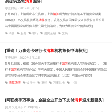
易提供逐笔
清算
服务]
零壹财经 · 2019年5月15日
[5月15日，上清所发布公告称，上海
清算
所为银行间首笔基于消费金融类
ABN的CDS交易提供逐笔
清算
服务。该笔交易在国泰君安证券股份有限公司
与中国国际金融股份有限公司之间达成，为助力民营企业债券融资]
清算
服务
银行
消费金融
交易
[重磅！万事达卡银行卡
清算
机构筹备申请获批]
零壹财经 · 2020年2月11日
[2月11日讯，根据《国务院关于实施银行卡
清算
机构准入管理的决定》、《银
行卡
清算
机构管理办法》等有关规定，中国人民银行日前会同中国银行保险监
督管理委员会审查通过“万事网联信息技术（北京）有限公司”提交]
清算牌照
银行卡
重磅
万事达卡
中国
[网联携手万事达，金融全业开放下支付
清算
迎来新巨头]
[走耳又走余] · 2019年3月7日