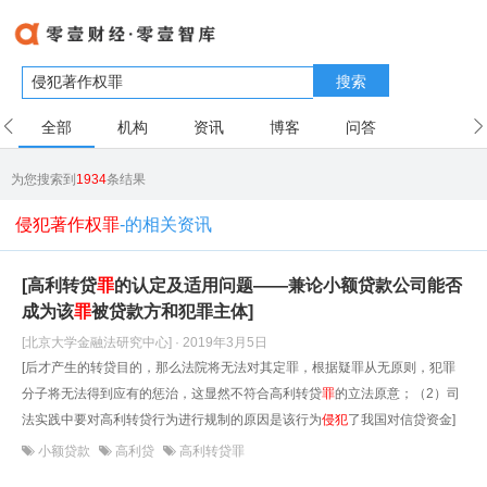
搜索
全部
机构
资讯
博客
问答
用户
为您搜索到
1934
条结果
侵犯著作权罪
-的相关资讯
[高利转贷
罪
的认定及适用问题——兼论小额贷款公司能否
成为该
罪
被贷款方和犯罪主体]
[北京大学金融法研究中心] · 2019年3月5日
[后才产生的转贷目的，那么法院将无法对其定罪，根据疑罪从无原则，犯罪
分子将无法得到应有的惩治，这显然不符合高利转贷
罪
的立法原意；（2）司
法实践中要对高利转贷行为进行规制的原因是该行为
侵犯
了我国对信贷资金]
小额贷款
高利贷
高利转贷罪