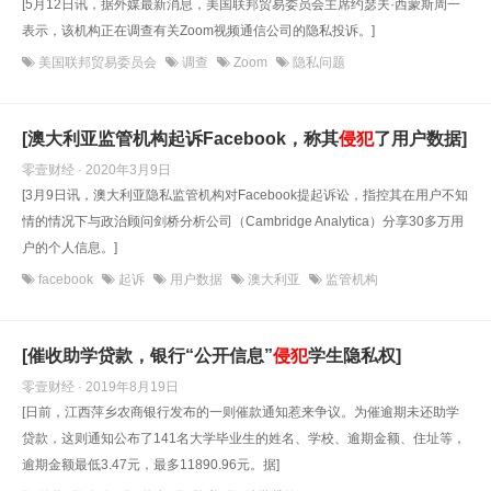
[5月12日讯，据外媒最新消息，美国联邦贸易委员会主席约瑟夫·西蒙斯周一
表示，该机构正在调查有关Zoom视频通信公司的隐私投诉。]
美国联邦贸易委员会
调查
Zoom
隐私问题
[澳大利亚监管机构起诉Facebook，称其
侵犯
了用户数据]
零壹财经 · 2020年3月9日
[3月9日讯，澳大利亚隐私监管机构对Facebook提起诉讼，指控其在用户不知
情的情况下与政治顾问剑桥分析公司（Cambridge Analytica）分享30多万用
户的个人信息。]
facebook
起诉
用户数据
澳大利亚
监管机构
[催收助学贷款，银行“公开信息”
侵犯
学生隐私权]
零壹财经 · 2019年8月19日
[日前，江西萍乡农商银行发布的一则催款通知惹来争议。为催逾期未还助学
贷款，这则通知公布了141名大学毕业生的姓名、学校、逾期金额、住址等，
逾期金额最低3.47元，最多11890.96元。据]