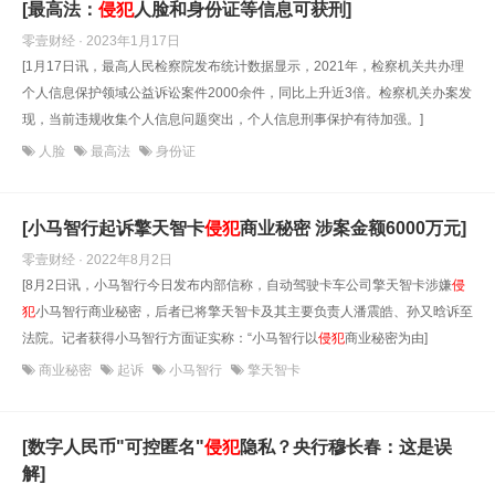
[最高法：
侵犯
人脸和身份证等信息可获刑]
零壹财经 · 2023年1月17日
[1月17日讯，最高人民检察院发布统计数据显示，2021年，检察机关共办理
个人信息保护领域公益诉讼案件2000余件，同比上升近3倍。检察机关办案发
现，当前违规收集个人信息问题突出，个人信息刑事保护有待加强。]
人脸
最高法
身份证
[小马智行起诉擎天智卡
侵犯
商业秘密 涉案金额6000万元]
零壹财经 · 2022年8月2日
[8月2日讯，小马智行今日发布内部信称，自动驾驶卡车公司擎天智卡涉嫌
侵
犯
小马智行商业秘密，后者已将擎天智卡及其主要负责人潘震皓、孙又晗诉至
法院。记者获得小马智行方面证实称：“小马智行以
侵犯
商业秘密为由]
商业秘密
起诉
小马智行
擎天智卡
[数字人民币"可控匿名"
侵犯
隐私？央行穆长春：这是误
解]