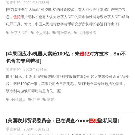
零壹财经 · 2021年3月23日
[当前关于数字人民币“可控匿名”的讨论较多。有人担心央行掌握用户交易信
息，
侵犯
用户隐私；也有人认为数字人民币的匿名特性将导致数字人民币成为
犯罪工具。对此，中国人民银行数字货币研究所所长穆长春近日作出了]
数字人民币
个人隐私
可控匿名
央行穆长春
[苹果回应小i机器人索赔100亿：未
侵犯
对方技术，Siri不
包含其专利特征]
零壹财经 · 2020年8月4日
[8月4日讯，针对上海智臻智能网络科技股份有限公司起诉苹果公司Siri产品侵
权并索赔100亿一事，苹果公司今日声明称，Siri不包含其专利包括的特征，
该专利与游戏和即时消息有关。案]
小i机器人
回应
苹果
[美国联邦贸易委员会：已在调查Zoom
侵犯
隐私问题]
零壹财经 · 2020年5月12日