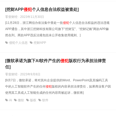
[挖财APP
侵犯
个人信息合法权益被查处]
零壹财经 · 2023年11月30日
[11月28日，浙江网信办依法集中查处一批
侵犯
个人信息合法权益的违法违规
APP通告，其中浙江挖财科技有限公司旗下“挖财宝”、“挖财记账”两款APP赫
然在列。两款APP违反法规包括未公开收集使用规则、]
侵犯个人信息
挖财APP
[微软承诺为旗下AI软件产生的
侵犯
版权行为承担法律责
任]
零壹财经 · 2023年9月8日
[9月7日，微软承诺，将对其向企业提供的Word、PowerPoint及其编码工具
中的人工智能软件产生的任何
侵犯
版权的内容承担法律责任，如果商业客户因
使用其工具或人工智能生成的任何内容而被起诉，微软将]
AI
微软
版权
软件