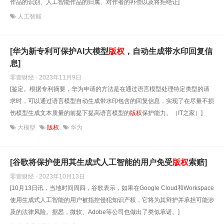
作品的识别、人工智能作品的归属、对作者的补偿以及将拒绝让]
人工智能
[华为新专利可保护AI大模型
版权
，自动生成带水印回复信
息]
零壹财经 · 2023年11月9日
[鉴定。根据专利摘要，华为申请的方法是在通过语言模型处理特定类型的请
求时，可以通过语言模型自动生成带水印包含的回复信息，实现了在尽量不损
伤模型生成文本质量的前提下提高语言模型的
版权
保护能力。（IT之家）]
大模型
版权
华为
[谷歌将保护使用其生成式人工智能的用户免受
版权
索赔]
零壹财经 · 2023年10月13日
[10月13日讯，当地时间周四，谷歌表示，如果在Google Cloud和Workspace
使用生成式人工智能的用户被指控侵犯知识产权，它将为其辩护并承担可能涉
及的法律风险。据悉，微软、Adobe等公司也做出了类似承诺。]