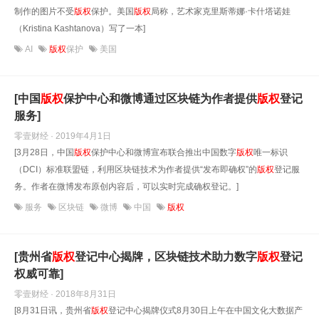
制作的图片不受
版权
保护。美国
版权
局称，艺术家克里斯蒂娜·卡什塔诺娃
（Kristina Kashtanova）写了一本]
AI
版权
保护
美国
[中国
版权
保护中心和微博通过区块链为作者提供
版权
登记
服务]
零壹财经 · 2019年4月1日
[3月28日，中国
版权
保护中心和微博宣布联合推出中国数字
版权
唯一标识
（DCI）标准联盟链，利用区块链技术为作者提供“发布即确权”的
版权
登记服
务。作者在微博发布原创内容后，可以实时完成确权登记。]
服务
区块链
微博
中国
版权
[贵州省
版权
登记中心揭牌，区块链技术助力数字
版权
登记
权威可靠]
零壹财经 · 2018年8月31日
[8月31日讯，贵州省
版权
登记中心揭牌仪式8月30日上午在中国文化大数据产