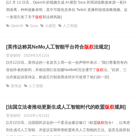
[12 月 13 日讯，OpenAI 的视频生成 AI 模型 Sora 所用训练数据来源一直扑
朔迷离，种种迹象表明，其中可能包含来自 Twitch 直播和游戏攻略视频。这
一发现引发了关于
版权
和法律风险]
OpenAI
Sora
大模型
人工智能
[英伟达称其NeMo人工智能平台符合
版权
法规定]
零壹财经 · 2024年3月12日
[3月12日讯，英伟达的一名发言人周一在一份声明中表示：“我们尊重所有内
容创作者的权利，并相信我们在创建NeMo时完全遵守了
版权
法。”此前，三
位作家起诉英伟达，称该芯片制造商未经许可使用了他们的一些]
英伟达
人工智能
[法国立法者推动更新生成人工智能时代的欧盟
版权
规则]
零壹财经 · 2024年1月23日
[1月22日讯，法国国民议会的一个委员会建议修订《欧盟
版权
指令》，以考虑
到生成式人工智能，并提议定期审查欧盟有关人工智能的立法。该意见就原创