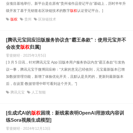
业项目基地举行。新平台是在原有“贵州省作品登记平台”基础上，历时半年升
级开发了基于无钥签名区块链技术的数字
版权
认证登记平台。]
版权
贵州
区块链技术
[腾讯元宝回应旧版服务协议含“霸王条款”：使用元宝并不
会改变
版权
归属]
零壹财经 · 2025年3月5日
[ 3 月 5 日讯，针对腾讯元宝 App 旧版本用户服务协议内含“霸王条款”引发热
议一事，腾讯元宝于微博回应称：“大家的意见已经收到，元宝最新版本已增
加数据管理功能，新增了体验优化开关，且默认是关闭的，更新到最新版本
后，在设置-数据管理中即可看到这个开关。”]
腾讯元宝
人工智能
[生成式AI的
版权
困境：新线索表明OpenAI用游戏内容训
练Sora视频生成模型]
零壹财经 · 2024年12月13日