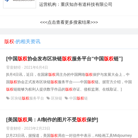
运营机构：重庆知亦有道科技有限公司
<<<点击查看更多搜索结果>>>
版权
-的相关资讯
[中国
版权
协会发布区块链
版权
服务平台“中国
版权
链”]
零壹财经 · 2021年6月4日
[6月4日讯，近日，在国家
版权
局主办的中国网络
版权
保护与发展大会上，中
国
版权
协会正式发布区块链
版权
服务平台——中国
版权
链。据官方介绍，中国
版权
链能够为权利人提供数字作品的
版权
存证、侵权监测、在线取证、]
区块链
版权
服务平台
区块链
中国
版权
链
[美国
版权
局：AI制作的图片不受
版权
保护]
零壹财经 · 2023年2月23日
[2月23日讯，据报道，美国
版权
局在一封信件中表示，AI绘画工具Midjourney