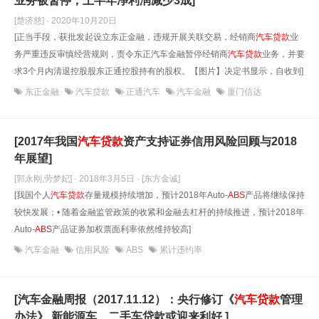
业务被暂停，上半年净利润减少3成]
[楚济慈] · 2020年10月20日
[正当手段，获批发起设立东正金融，违规开展关联交易，经销商
汽车贷款
业
务严重违反审慎经营规则，责令东正汽车金融暂停经销商
汽车贷款
业务，并要
求3个月内清退控股股东正通控股持有的股权。【图片】决定书显示，自收到]
东正金融
汽车贷款
正通汽车
汽车金融
厦门信达
[2017年我国
汽车贷款
资产支持证券信用风险回顾与2018
年展望]
[郭永刚,劳梦妃] · 2018年3月5日
· [东方金诚]
[我国个人
汽车贷款
存量规模持续增加，预计2018年Auto-
ABS
产品将继续保持
较快发展；• 随着金融监管政策的收紧和金融去杠杆的持续推进，预计2018年
Auto-
ABS
产品证券加权票面利率依然维持较高]
汽车金融
信用风险
ABS
累计违约率
[汽车金融周报（2017.11.12）：央行修订《
汽车贷款
管理
办法》 新能源车、二手车贷款或迎来利好 ]