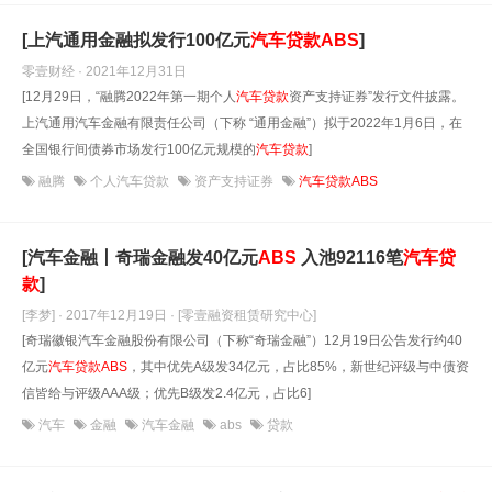
[上汽通用金融拟发行100亿元
汽车贷款
ABS
]
零壹财经 · 2021年12月31日
[12月29日，“融腾2022年第一期个人
汽车贷款
资产支持证券”发行文件披露。
上汽通用汽车金融有限责任公司（下称 “通用金融”）拟于2022年1月6日，在
全国银行间债券市场发行100亿元规模的
汽车贷款
]
融腾
个人汽车贷款
资产支持证券
汽车贷款ABS
[汽车金融丨奇瑞金融发40亿元
ABS
入池92116笔
汽车贷
款
]
[李梦] · 2017年12月19日
· [零壹融资租赁研究中心]
[奇瑞徽银汽车金融股份有限公司（下称“奇瑞金融”）12月19日公告发行约40
亿元
汽车贷款
ABS
，其中优先A级发34亿元，占比85%，新世纪评级与中债资
信皆给与评级AAA级；优先B级发2.4亿元，占比6]
汽车
金融
汽车金融
abs
贷款