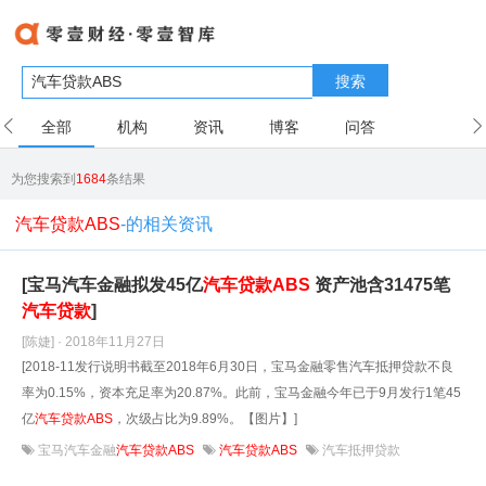
搜索
全部
机构
资讯
博客
问答
用户
为您搜索到
1684
条结果
汽车贷款ABS
-的相关资讯
[宝马汽车金融拟发45亿
汽车贷款
ABS
资产池含31475笔
汽车贷款
]
[陈婕] · 2018年11月27日
[2018-11发行说明书截至2018年6月30日，宝马金融零售汽车抵押贷款不良
率为0.15%，资本充足率为20.87%。此前，宝马金融今年已于9月发行1笔45
亿
汽车贷款
ABS
，次级占比为9.89%。【图片】]
宝马汽车金融
汽车贷款ABS
汽车贷款ABS
汽车抵押贷款