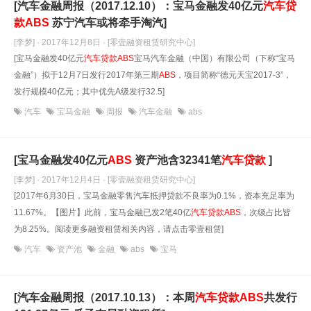
[汽车金融周报（2017.12.10）：宝马金融发40亿元
汽车贷
款
ABS
苏宁汽车或将牵手淘汽]
[李梦] · 2017年12月8日
· [零壹融资租赁研究中心]
[宝马金融发40亿元
汽车贷款
ABS
宝马汽车金融（中国）有限公司（下称“宝马
金融”）拟于12月7日发行2017年第三期
ABS
，项目简称“德元天宝2017-3”，
发行规模40亿元；其中优先A级发行32.5]
汽车
宝马金融
周报
汽车金融
abs
[宝马金融发40亿元
ABS
资产池含32341笔
汽车贷款
]
[李梦] · 2017年12月4日
· [零壹融资租赁研究中心]
[2017年6月30日，宝马金融零售汽车抵押贷款不良率为0.1%，资本充足率为
11.67%。【图片】此前，宝马金融已发2笔40亿
汽车贷款
ABS
，次级占比皆
为8.25%。阅读更多融资租赁相关内容，请点击零壹租赁]
汽车
资产池
金融
abs
宝马
[汽车金融周报（2017.10.13）：本周
汽车贷款
ABS
共发行