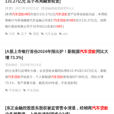
131.27亿元 瓜子布局融资租赁]
[李梦] · 2017年10月15日
· [零壹融资租赁研究中心]
[本周
汽车贷款
ABS
共发行131.27亿元
汽车贷款
资产证券化纷纷兴起，本周招
商银行与奇瑞微银汽车金融公司发行
汽车贷款
类
ABS
共计131.27亿元。招商
银行股份有限公司于10月9日公告发行
ABS
]
汽车
瓜子
周报
汽车金融
abs
[A股上市银行首份2024年报出炉！新能源
汽车贷款
同比大
增 73.3%]
零壹财经 · 2025年3月14日
[对公业务扛起增长大旗，企业贷款余额同比增长12.4%至1.61万亿元：新能
源
汽车贷款
开始发力，个人新能源
汽车贷款
新发放637.68亿元，同比大增
73.3％。资产质量方面，截至2024年底，不良贷款率]
平安银行
不良贷款
[东正金融控股股东股权被监管责令清退，经销商
汽车贷款