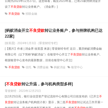
日期为2023年12月27日。这意味着，截至2023年底，已有23家持牌消金开
设了
不良贷款
转让业务账户。（消金界）]
不良贷款
招联金融
[蚂蚁消金开立
不良贷款
转让业务账户，参与持牌机构已达
22家]
[徐英霞] · 2024年1月3日
· [零壹财经专栏]
[【图片】作者 | 消金界 徐英霞 来源 | 零壹财经专栏 近日，重庆蚂蚁消费金融
有限公司（以下简称“蚂蚁消金”）在银登中心开立了
不良贷款
转让业务账户。
根据银登中心发布的最新数据，目前在银登中心开立]
不良贷款
信托
消费金融
蚂蚁消金
银登中心
[
不良贷款
转让升温，参与机构类型多样]
零壹财经 · 2023年12月25日
[12月25日讯，银行业信贷资产登记流转中心有限公司日前发布的《已开立
不
良贷款
转让业务账户机构统计表》显示，第二批
不良贷款
转让试点工作开展一
年的时间里，开户机构类型不断丰富。今年以来，机构
不良贷款
处置]