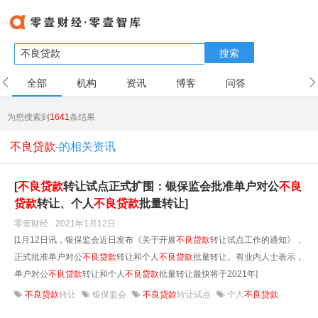
搜索
全部
机构
资讯
博客
问答
用户
为您搜索到
1641
条结果
不良贷款
-的相关资讯
[
不良贷款
转让试点正式扩围：银保监会批准单户对公
不良
贷款
转让、个人
不良贷款
批量转让]
零壹财经 · 2021年1月12日
[1月12日讯，银保监会近日发布《关于开展
不良贷款
转让试点工作的通知》，
正式批准单户对公
不良贷款
转让和个人
不良贷款
批量转让。有业内人士表示，
单户对公
不良贷款
转让和个人
不良贷款
批量转让最快将于2021年]
不良贷款
转让
银保监会
不良贷款
转让试点
个人
不良贷款