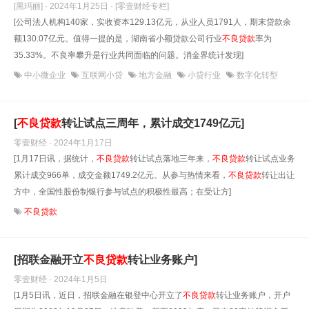
[黑玛丽] · 2024年1月25日
· [零壹财经专栏]
[公司法人机构140家，实收资本129.13亿元，从业人员1791人，期末贷款余
额130.07亿元。值得一提的是，湖南省小额贷款公司行业
不良贷款
率为
35.33%。不良率攀升是行业共同面临的问题。消金界统计发现]
中小微企业
互联网小贷
地方金融
小贷行业
数字化转型
[
不良贷款
转让试点三周年，累计成交1749亿元]
零壹财经 · 2024年1月17日
[1月17日讯，据统计，
不良贷款
转让试点落地三年来，
不良贷款
转让试点业务
累计成交966单，成交金额1749.2亿元。从参与热情来看，
不良贷款
转让出让
方中，全国性股份制银行参与试点的积极性最高；在受让方]
不良贷款
[招联金融开立
不良贷款
转让业务账户]
零壹财经 · 2024年1月5日
[1月5日讯，近日，招联金融在银登中心开立了
不良贷款
转让业务账户，开户