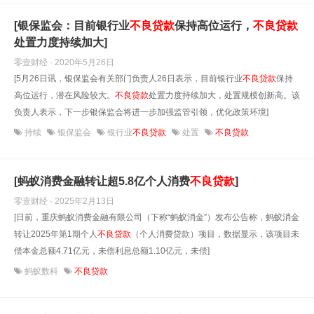
[银保监会：目前银行业
不良贷款
保持高位运行，
不良贷款
处置力度持续加大]
零壹财经 · 2020年5月26日
[5月26日讯，银保监会有关部门负责人26日表示，目前银行业
不良贷款
保持
高位运行，潜在风险较大。
不良贷款
处置力度持续加大，处置规模创新高。该
负责人表示，下一步银保监会将进一步加强监管引领，优化政策环境]
持续
银保监会
银行业
不良贷款
处置
不良贷款
[蚂蚁消费金融转让超5.8亿个人消费
不良贷款
]
零壹财经 · 2025年2月13日
[日前，重庆蚂蚁消费金融有限公司（下称“蚂蚁消金”）发布公告称，蚂蚁消金
转让2025年第1期个人
不良贷款
（个人消费贷款）项目，数据显示，该项目未
偿本金总额4.71亿元，未偿利息总额1.10亿元，未偿]
蚂蚁数科
不良贷款