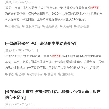
[吴静] · 2017年7月3日
[公司，目前并未订立最终协议。百仕达的控制人是众安保险董事长
欧亚平
。
为何会有高估值？保监会数据显示，2016年，原保险保费收入排名前三的公
司人保财险、平安财险、太平洋财险保费收入分别为3104亿元、]
众安保险
互联网保险
金融科技
大公司
蚂蚁金服
[一场新经济的IPO，豪华朋友圈助阵众安]
[董云峰] · 2017年9月30日
[干脆让他们在台上脱掉西装，董事长
欧亚平
与CEO陈劲就这样穿着T恤敲锣。
其实，李小加此举，透露出香港市场对新气象的渴望与期待。这些年来，尽管
内地企业赴港上市一直络绎不绝，但是除了大型央企和地方国企，尤其是]
IPO
众安
保险科技
新金融
消费金融
[众安保险上市前 股东拟转让亿元股份：估值太高，股东
信心不足？]
[零和] · 2017年7月26日