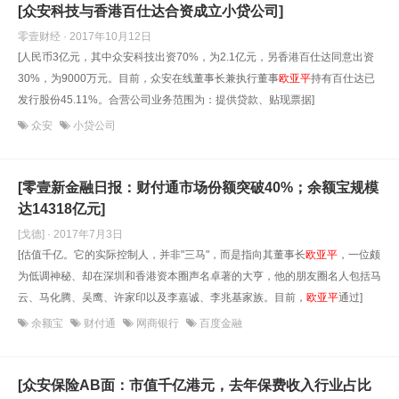
[众安科技与香港百仕达合资成立小贷公司]
零壹财经 · 2017年10月12日
[人民币3亿元，其中众安科技出资70%，为2.1亿元，另香港百仕达同意出资
30%，为9000万元。目前，众安在线董事长兼执行董事
欧亚平
持有百仕达已
发行股份45.11%。合营公司业务范围为：提供贷款、贴现票据]
众安
小贷公司
[零壹新金融日报：财付通市场份额突破40%；余额宝规模
达14318亿元]
[戈德] · 2017年7月3日
[估值千亿。它的实际控制人，并非"三马"，而是指向其董事长
欧亚平
，一位颇
为低调神秘、却在深圳和香港资本圈声名卓著的大亨，他的朋友圈名人包括马
云、马化腾、吴鹰、许家印以及李嘉诚、李兆基家族。目前，
欧亚平
通过]
余额宝
财付通
网商银行
百度金融
[众安保险AB面：市值千亿港元，去年保费收入行业占比