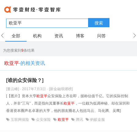
搜索
全部
机构
资讯
博客
问答
用户
为您搜索到
9
条结果
欧亚平
-的相关资讯
[谁的众安保险？]
[董云峰] · 2017年7月3日
· [新金融琅琊榜]
[【图片】资本大亨
欧亚平
众安保险上市在即，据称估值千亿。它的实际控制
人，并非“三马”，而是指向其董事长
欧亚平
，一位颇为低调神秘、却在深圳和
香港资本圈声名卓著的大亨，他的朋友圈名人包括马云、马化腾、吴鹰]
互联网保险
众安保险
欧亚平
腾讯
蚂蚁金服