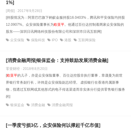
1%]
[周假] · 2017年9月28日
[持股情况为：阿里巴巴旗下蚂蚁金服持股16.0403%，腾讯和平安保险均持股
12.0907%。众安保险董事长为
欧亚平
。他通过百仕达控制着两家众安保险的
股东——深圳日讯网络科技股份有限公司和深圳市日讯互联网]
众安保险
保险科技
IPO
港股
互联网保险
[消费金融周报|银保监会：支持鼓励发展消费金融]
零壹财经 · 2018年8月20日
[
欧亚平
的儿子，亦是众安保险董事、百仕达控股非执行董事，章晟曼为前世
界银行常务副行长，许炜是众安保险副总经理。 虚拟银行在香港尚属新事
物，指透过互联网或其他形式的电子传送渠道而非实体分行提供零售银行服务
的]
银保监会
消费金融
消费金融周报
[一季度亏损3亿，众安保险何以撑起千亿市值]