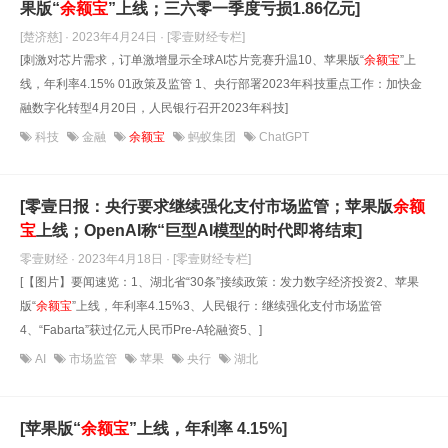
果版“
余额宝
”上线；三六零一季度亏损1.86亿元]
[楚济慈] · 2023年4月24日
· [零壹财经专栏]
[刺激对芯片需求，订单激增显示全球AI芯片竞赛升温10、苹果版“
余额宝
”上
线，年利率4.15% 01政策及监管 1、央行部署2023年科技重点工作：加快金
融数字化转型4月20日，人民银行召开2023年科技]
科技
金融
余额宝
蚂蚁集团
ChatGPT
[零壹日报：央行要求继续强化支付市场监管；苹果版
余额
宝
上线；OpenAI称“巨型AI模型的时代即将结束]
零壹财经 · 2023年4月18日
· [零壹财经专栏]
[【图片】要闻速览：1、湖北省“30条”接续政策：发力数字经济投资2、苹果
版“
余额宝
”上线，年利率4.15%3、人民银行：继续强化支付市场监管
4、“Fabarta”获过亿元人民币Pre-A轮融资5、]
AI
市场监管
苹果
央行
湖北
[苹果版“
余额宝
”上线，年利率 4.15%]