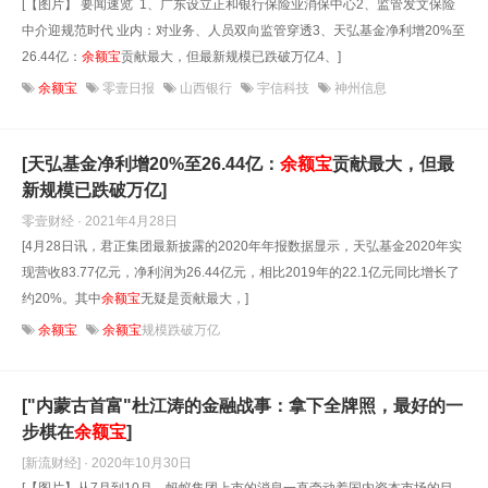
[【图片】 要闻速览 1、广东设立正和银行保险业消保中心2、监管发文保险
中介迎规范时代 业内：对业务、人员双向监管穿透3、天弘基金净利增20%至
26.44亿：
余额宝
贡献最大，但最新规模已跌破万亿4、]
余额宝
零壹日报
山西银行
宇信科技
神州信息
[天弘基金净利增20%至26.44亿：
余额宝
贡献最大，但最
新规模已跌破万亿]
零壹财经 · 2021年4月28日
[4月28日讯，君正集团最新披露的2020年年报数据显示，天弘基金2020年实
现营收83.77亿元，净利润为26.44亿元，相比2019年的22.1亿元同比增长了
约20%。其中
余额宝
无疑是贡献最大，]
余额宝
余额宝
规模跌破万亿
["内蒙古首富"杜江涛的金融战事：拿下全牌照，最好的一
步棋在
余额宝
]
[新流财经] · 2020年10月30日
[【图片】从7月到10月，蚂蚁集团上市的消息一直牵动着国内资本市场的目