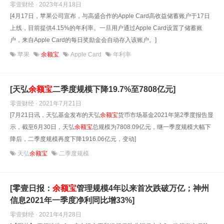
零壹财经 · 2023年4月18日
[4月17日，苹果公司宣布，与高盛合作的Apple Card高收益储蓄账户于17日
上线，目前提供4.15%的年利率。一旦用户通过Apple Card设置了储蓄账
户，来自Apple Card的每日奖励金会自动存入该账户。]
苹果
余额宝
Apple Card
年利率
[天弘
余额宝
二季度规模下降19.7%至7808亿元]
零壹财经 · 2021年7月21日
[7月21日讯，天弘基金发布的天弘
余额宝
货币市场基金2021年第2季度报告显
示，截至6月30日，天弘
余额宝
总规模为7808.09亿元，继一季度规模大幅下
降后，二季度规模再度下降1916.06亿元，变动]
天弘
余额宝
二季度规模
[零壹日报：
余额宝
管理规模4年以来首次跌破万亿；神州
信息2021年一季度净利同比增33%]
零壹财经 · 2021年4月28日