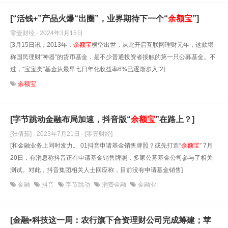
[“活钱+”产品火爆“出圈”，业界期待下一个“
余额宝
”]
零壹财经 · 2024年3月15日
[3月15日讯，2013年，
余额宝
横空出世，从此开启互联网理财元年，这款堪
称国民理财“神器”的货币基金，是不少普通投资者接触的第一只公募基金。不
过，“宝宝类”基金从最早七日年化收益率6%已逐渐步入“2]
余额宝
[字节跳动金融布局加速，抖音版“
余额宝
”在路上？]
[张倩茹] · 2023年7月21日
· [零壹财经]
[和金融业务上同时发力。 01抖音申请基金销售牌照？或先打造“
余额宝
” 7月
20日，有消息称抖音正在申请基金销售牌照，多家公募基金公司参与了相关
测试。对此，抖音集团相关人士回应称，目前没有申请基金销售]
金融
抖音
字节跳动
消费金融
金融业
[金融•科技这一周：农行旗下合资理财公司完成筹建；苹