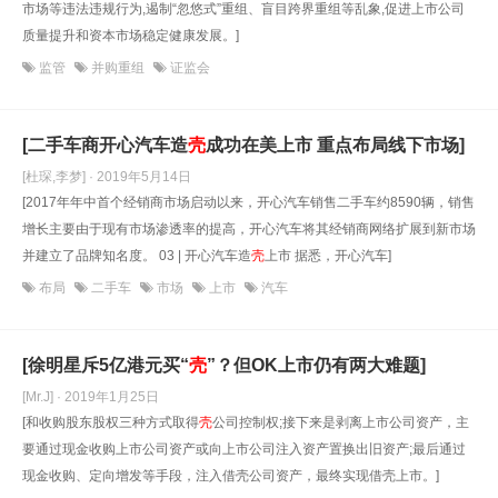
市场等违法违规行为,遏制“忽悠式”重组、盲目跨界重组等乱象,促进上市公司
质量提升和资本市场稳定健康发展。]
监管
并购重组
证监会
[二手车商开心汽车造
壳
成功在美上市 重点布局线下市场]
[杜琛,李梦] · 2019年5月14日
[2017年年中首个经销商市场启动以来，开心汽车销售二手车约8590辆，销售
增长主要由于现有市场渗透率的提高，开心汽车将其经销商网络扩展到新市场
并建立了品牌知名度。 03 | 开心汽车造
壳
上市 据悉，开心汽车]
布局
二手车
市场
上市
汽车
[徐明星斥5亿港元买“
壳
”？但OK上市仍有两大难题]
[Mr.J] · 2019年1月25日
[和收购股东股权三种方式取得
壳
公司控制权;接下来是剥离上市公司资产，主
要通过现金收购上市公司资产或向上市公司注入资产置换出旧资产;最后通过
现金收购、定向增发等手段，注入借壳公司资产，最终实现借壳上市。]