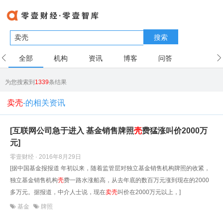
搜索
全部
机构
资讯
博客
问答
用户
为您搜索到
1339
条结果
卖壳
-的相关资讯
[互联网公司急于进入 基金销售牌照
壳
费猛涨叫价2000万
元]
零壹财经 · 2016年8月29日
[据中国基金报报道 年初以来，随着监管层对独立基金销售机构牌照的收紧，
独立基金销售机构
壳
费一路水涨船高，从去年底的数百万元涨到现在的2000
多万元。据报道，中介人士说，现在
卖
壳
叫价在2000万元以上，]
基金
牌照