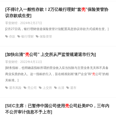
[不得计入一般性存款！2万亿银行理财“套
壳
”保险资管协
议存款或生变]
零壹财经 · 2024年2月27日
[2月27日讯，银行理财借道保险资管计划配置高息协议存款方式或将生变。]
存款
银行理财
保险资管
[加快出清“
壳
公司” 上交所从严监管规避退市行为]
零壹财经 · 2022年4月11日
[财务指标，也明确该指标所谓的营业收入应当扣除与主营业务无关和不具备
商业实质的收入。这一指标的引入，旨在精准刻画“僵尸企业”和“
壳
公司”的相
关标准。]
退市风险
壳公司
上交所
出清
退市
[SEC主席：已暂停中国公司使用
壳
公司赴美IPO，三年内
不公开审计信息不予上市]