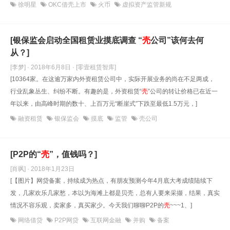
徐明星
OKC借壳上市
火币
虚拟资产监管新规
[银保监会启动全国租赁业摸底调查 “
壳
公司”该何去何
从？]
[李梦] · 2018年6月8日
· [零壹租赁智库]
[10364家。在这逾万家内外资租赁公司中，实际开展业务的尚在不足两成，
行业乱象丛生、纠纷不断。有趣的是，外资租赁“
壳
”公司的转让价格已在近一
年以来，由高峰时期的数十、上百万元“断崖式”下跌至最低1.5万元，]
融资租赁
银保监会
摸底
监管
壳公司
[P2P的“
壳
”，值钱吗？]
[肖飒] · 2018年1月23日
[【图片】网贷备案，持续成为热点，有朋友预测今年4月底大考成绩陆续下
发，几家欢乐几家愁，本以为海滩上都是贝壳，总有人要来采撷，结果，真实
情况不容乐观，卖家多，真买家少。今天我们聊聊P2P的
壳
~~~1、]
网络借贷
P2P网贷
互联网金融
并购
备案