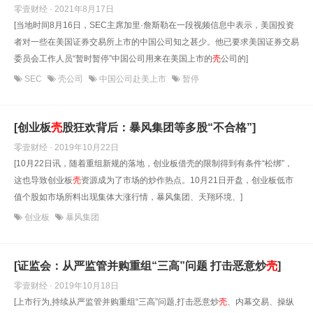
零壹财经 · 2021年8月17日
[当地时间8月16日，SEC主席加里·詹斯勒在一段视频信息中表示，美国投资
者对一些在美国证券交易所上市的中国公司知之甚少。他已要求美国证券交易
委员会工作人员“暂时暂停”中国公司用来在美国上市的
壳
公司的]
SEC
壳公司
中国公司赴美上市
暂停
[创业板
壳
股狂欢背后：暴风集团等多股“不合格”]
零壹财经 · 2019年10月22日
[10月22日讯，随着重组新规的落地，创业板借壳的限制得到有条件“松绑”，
这也导致创业板
壳
资源成为了市场的炒作热点。10月21日开盘，创业板低市
值个股如市场所料出现集体大涨行情，暴风集团、天翔环境、]
创业板
暴风集团
[证监会：从严监管并购重组“三高”问题 打击恶意炒
壳
]
零壹财经 · 2019年10月18日
[上市行为,持续从严监管并购重组“三高”问题,打击恶意炒
壳
、内幕交易、操纵