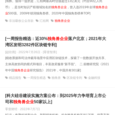
[旭辉。值得一提的是，汇桔网最高时估值超过13亿美元（约合90亿人民
币），是当时知识产权领域知名的
独角兽企业
，曾入选2019年全球
独角兽企
业
500强、2009年胡润独角兽榜、2020年中国独角兽榜单TOP]
非法吸收公众存款
汇桔网
独角兽企业
[一周报告精选：近30%
独角兽企业
落户北京；2021年大
湾区发明3282件区块链专利]
[赵欣雨] · 2022年7月26日
· [零壹智库]
[税收票据和司法仲裁等场景中应用区块链技术，探索了一批数据开放共享、
主体高效协同的模式和项目，丰富政府服务“新手段”。 二.前瞻研究院《2021
年中国
独角兽企业
研究报告》 2021年，中国共有301家]
精品报告
一周报告精选
独角兽
区块链专利
金融科技
[科大硅谷建设实施方案公布：到2025年力争培育上市公
司和
独角兽企业
50家以上]
零壹财经 · 2022年7月7日
[亿元；集聚科技型企业、新型研发机构、科创服务机构等超1万家，培育高新