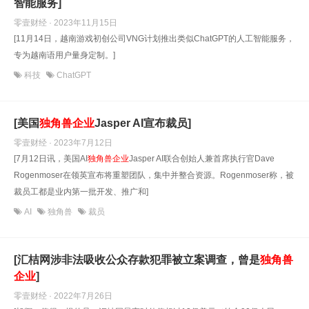
智能服务]
零壹财经 · 2023年11月15日
[11月14日，越南游戏初创公司VNG计划推出类似ChatGPT的人工智能服务，
专为越南语用户量身定制。]
科技
ChatGPT
[美国
独角兽企业
Jasper AI宣布裁员]
零壹财经 · 2023年7月12日
[7月12日讯，美国AI
独角兽企业
Jasper AI联合创始人兼首席执行官Dave
Rogenmoser在领英宣布将重塑团队，集中并整合资源。Rogenmoser称，被
裁员工都是业内第一批开发、推广和]
AI
独角兽
裁员
[汇桔网涉非法吸收公众存款犯罪被立案调查，曾是
独角兽
企业
]
零壹财经 · 2022年7月26日