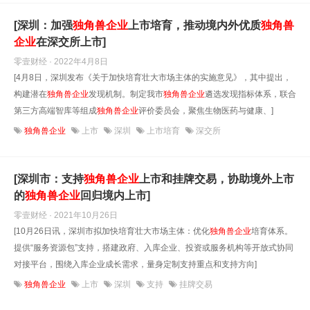
[深圳：加强
独角兽企业
上市培育，推动境内外优质
独角兽
企业
在深交所上市]
零壹财经 · 2022年4月8日
[4月8日，深圳发布《关于加快培育壮大市场主体的实施意见》，其中提出，
构建潜在
独角兽企业
发现机制。制定我市
独角兽企业
遴选发现指标体系，联合
第三方高端智库等组成
独角兽企业
评价委员会，聚焦生物医药与健康、]
独角兽企业
上市
深圳
上市培育
深交所
[深圳市：支持
独角兽企业
上市和挂牌交易，协助境外上市
的
独角兽企业
回归境内上市]
零壹财经 · 2021年10月26日
[10月26日讯，深圳市拟加快培育壮大市场主体：优化
独角兽企业
培育体系。
提供“服务资源包”支持，搭建政府、入库企业、投资或服务机构等开放式协同
对接平台，围绕入库企业成长需求，量身定制支持重点和支持方向]
独角兽企业
上市
深圳
支持
挂牌交易