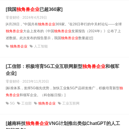
[我国
独角兽企业
已超360家]
零壹财经 · 2024年4月29日
[4月28日，“中国共有
独角兽企业
369家。”在28日举行的中关村论坛——全球
独角兽企业
大会上发布的《中国
独角兽企业
发展报告（2024年）》公布了上
述数据。此次发布的报告显示，我国
独角兽企业
数量超过]
独角兽企业
人工智能
[工信部：积极培育5G工业互联网新型
独角兽企业
和领军
企业]
零壹财经 · 2023年11月20日
[标准体系，发挥5G领先优势，加快工业集5G产品研发推广，积极培育新型
独
角兽企业
和领军企业。（科创板日报）]
5G
工信部
独角兽企业
工业互联网
[越南科技
独角兽企业
VNG计划推出类似ChatGPT的人工