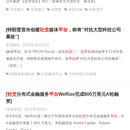
公司暴政”【监管动态】央行：探索自主开源生态，重点在]
平安银行
常熟银行
特朗普
零壹日报
加密货币
[特朗普宣布创建
社交
媒体
平台
，称将“对抗大型科技公司
暴政”]
零壹财经 · 2021年10月21日
[媒体
平台
，名为“TRUTH Social（真实
社交
）”，该
平台
测试版将于11月向受
邀嘉宾开放。特朗普在新闻稿中表示，该
平台
将“对抗大型科技公司的暴政”。
（澎湃） ]
特朗普媒体科技
社交媒体平台
大型科技公司暴政
[
社交
分布式金融服务
平台
WeRize完成800万美元A轮融
资]
[零壹智库] · 2021年9月9日
[9月9日讯，WeRize是一家位于印度班加罗尔的
社交
分布式金融服务
平台
，在
A 轮融资中筹集了 800 万美元。本轮融资由 3one4 Capital、Kalaari
Capital、Picus ]