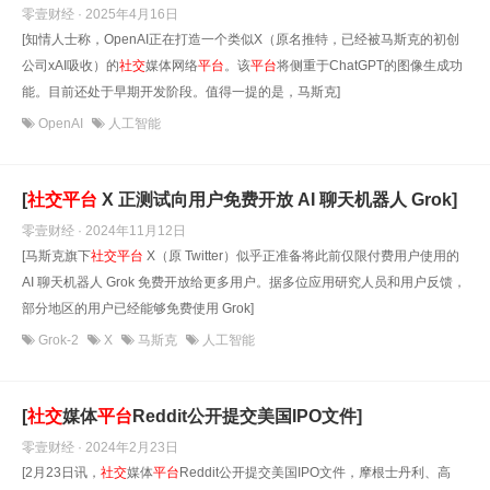
零壹财经 · 2025年4月16日
[知情人士称，OpenAI正在打造一个类似X（原名推特，已经被马斯克的初创
公司xAI吸收）的
社交
媒体网络
平台
。该
平台
将侧重于ChatGPT的图像生成功
能。目前还处于早期开发阶段。值得一提的是，马斯克]
OpenAI
人工智能
[
社交
平台
X 正测试向用户免费开放 AI 聊天机器人 Grok]
零壹财经 · 2024年11月12日
[马斯克旗下
社交
平台
X（原 Twitter）似乎正准备将此前仅限付费用户使用的
AI 聊天机器人 Grok 免费开放给更多用户。据多位应用研究人员和用户反馈，
部分地区的用户已经能够免费使用 Grok]
Grok-2
X
马斯克
人工智能
[
社交
媒体
平台
Reddit公开提交美国IPO文件]
零壹财经 · 2024年2月23日
[2月23日讯，
社交
媒体
平台
Reddit公开提交美国IPO文件，摩根士丹利、高