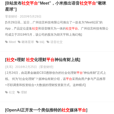
[B站发布
社交
平台
“Meet”，小米推出语音
社交
平台
“啾咪
星球”]
零壹财经 · 2020年5月29日
[5月29日讯，近日，广州信言科技有限公司推出了一款名为“Meet社区”的
App，产品定位是集
社交
和语音聊天为一体的
社交
平台
。广州信言科技有限公
司成立于2019年5月，该公司的股东为胡天宇和上海幻电]
Meet
啾咪星球
b站
语音社交
[
社交
+理财
社交
化理财
平台
神仙有财上线]
[关耳] · 2016年2月25日
· [零壹财经]
[ 2月24日，由花果金融前CEO惠轶创办的社会化理财
平台
“神仙有财”正式上
线。 何为“社会化理财”？据神仙有财介绍，该
平台
采用由用户参与产品推荐
+尽职调查和投资组合+大数据的理财投资新方式。这种模式]
社交
理财
[OpenAI正开发一个类似推特的
社交
媒体
平台
]