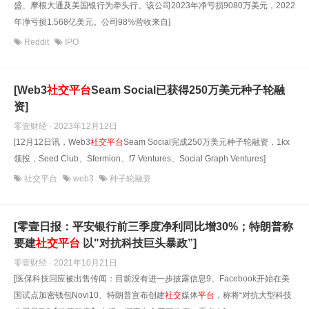
盛、摩根大通及美国银行为牵头行。该公司2023年净亏损9080万美元，2022
年净亏损1.568亿美元。公司98%营收来自]
Reddit
IPO
[Web3
社交
平台
Seam Social已获得250万美元种子轮融
资]
零壹财经 · 2023年12月12日
[12月12日讯，Web3
社交
平台
Seam Social完成250万美元种子轮融资，1kx
领投，Seed Club、Sfermion、f7 Ventures、Social Graph Ventures]
社交平台
web3
种子轮融资
[零壹日报：平安银行前三季度净利同比增30%；特朗普称
要建
社交
平台
以"对抗科技巨头暴政”]
零壹财经 · 2021年10月21日
[医保科技回应被出售传闻：目前没有进一步披露信息9、Facebook开始在美
国试点加密钱包Novi10、特朗普宣布创建
社交
媒体
平台
，称将“对抗大型科技