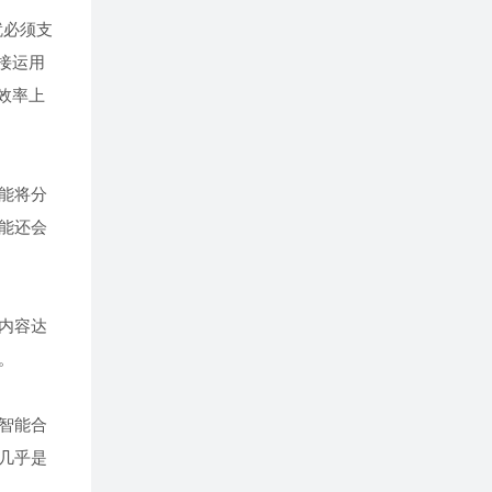
就必须支
接运用
效率上
能将分
能还会
内容达
。
智能合
几乎是