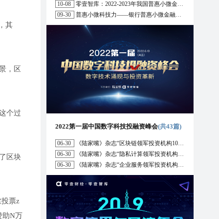
10-08
零壹智库：2022-2023年我国普惠小微金融十大趋势展望
09-30
普惠小微科技力——银行普惠小微金融战略与科技解决方案研究报告（2022）
，其
景，区
这个过
2022第一届中国数字科技投融资峰会
(共43篇)
06-30
《陆家嘴》杂志“区块链领军投资机构10强”榜单正式发布
06-30
《陆家嘴》杂志“隐私计算领军投资机构10强”榜单正式发布
了区块
06-30
《陆家嘴》杂志“企业服务领军投资机构10强”榜单正式发布
投票z
赞助N万