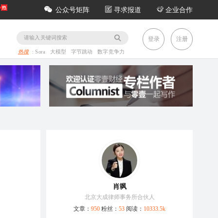
公众号矩阵
寻求报道
企业合作
务
登录
注册
热搜
:
Sora
大模型
字节跳动
数字竞争力
肖飒
北京大成律师事务所合伙人
文章：
950
粉丝：
53
阅读：
10333.5k