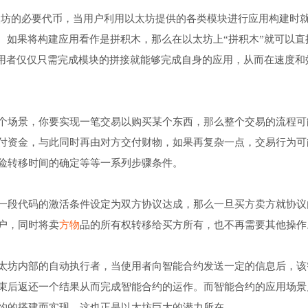
以太坊的必要代币，当用户利用以太坊提供的各类模块进行应用构建时
。如果将构建应用看作是拼积木，那么在以太坊上“拼积木”就可以直
使用者仅仅只需完成模块的拼接就能够完成自身的应用，从而在速度和
个场景，你要实现一笔交易以购买某个东西，那么整个交易的流程可
付资金，与此同时再由对方交付财物，如果再复杂一点，交易行为可
险转移时间的确定等等一系列步骤条件。
一段代码的激活条件设定为双方协议达成，那么一旦买方卖方就协议
户，同时将卖
方物
品的所有权转移给买方所有，也不再需要其他操作
太坊内部的自动执行者，当使用者向智能合约发送一定的信息后，该
束后返还一个结果从而完成智能合约的运作。而智能合约的应用场景
约的搭建而实现，这也正是以太坊巨大的潜力所在。