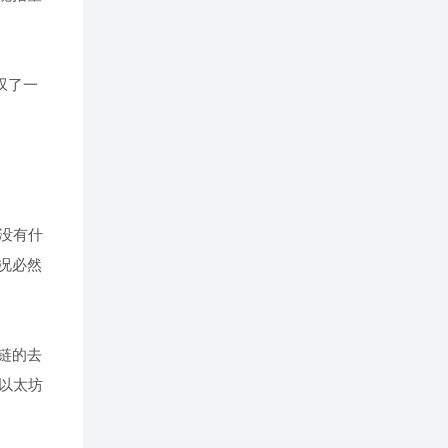
叹了一
没有什
况必然
链的去
以太坊