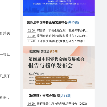
第四届中国零售金融发展峰会
(共15篇)
02-06
郭田勇：零售金融发展，要发挥平台机构的作用
有并实
01-20
星图金融研究院副院长薛洪言：2023年消费信贷或迎来新起点
01-20
上海科技金融研究所执行副所长孟添：开放银行与嵌入式金融为数字普惠金融带来更大发展空间
一致从
只属于
《陆家嘴》交流会第6期
(共14篇)
机器，
10-20
银行场景生态与数智化运营报告（2022）