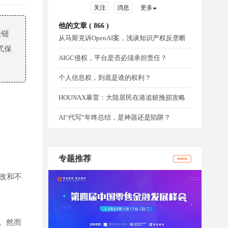
关注
消息
更多
他的文章 (
866
)
块链
从马斯克诉OpenAI案，浅谈知识产权反垄断
式保
AIGC侵权，平台是否必须承担责任？
个人信息权，到底是谁的权利？
HOUNAX暴雷：大陆居民在港追赃挽损攻略
AI“代写”年终总结，是神器还是陷阱？
专题推荐
more
改和不
。然而