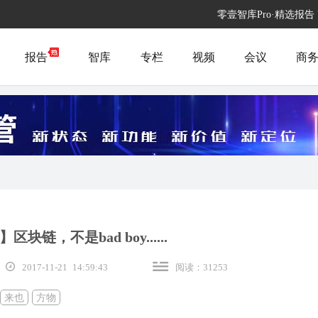
零壹智库Pro·精选报告
报告
智库
专栏
视频
会议
商
区块链，不是bad boy......
2017-11-21 14:59:43
阅读：31253
来也
方物