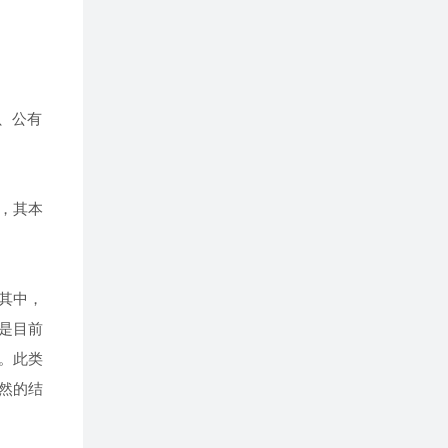
、公有
，其本
其中，
是目前
。此类
然的结