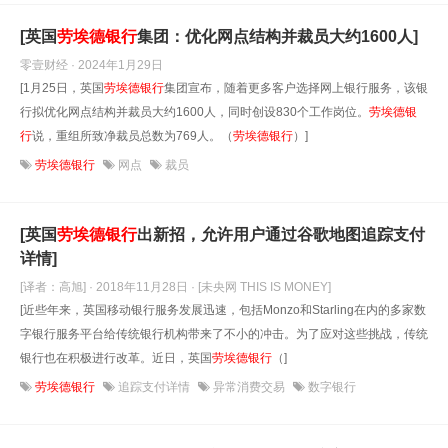
[英国
劳埃德银行
集团：优化网点结构并裁员大约1600人]
零壹财经 · 2024年1月29日
[1月25日，英国
劳埃德银行
集团宣布，随着更多客户选择网上银行服务，该银
行拟优化网点结构并裁员大约1600人，同时创设830个工作岗位。
劳埃德银
行
说，重组所致净裁员总数为769人。（
劳埃德银行
）]
劳埃德银行
网点
裁员
[英国
劳埃德银行
出新招，允许用户通过谷歌地图追踪支付
详情]
[译者：高旭] · 2018年11月28日
· [未央网 THIS IS MONEY]
[近些年来，英国移动银行服务发展迅速，包括Monzo和Starling在内的多家数
字银行服务平台给传统银行机构带来了不小的冲击。为了应对这些挑战，传统
银行也在积极进行改革。近日，英国
劳埃德银行
（]
劳埃德银行
追踪支付详情
异常消费交易
数字银行