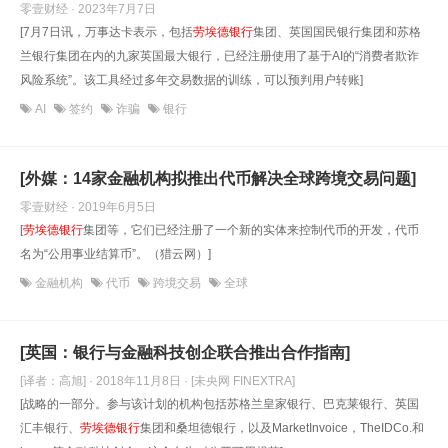
零壹财经 · 2023年7月7日
[7月7日讯，万事达卡表示，包括
劳埃德银行
集团、英国国民银行集团和苏格
兰银行集团在内的九家英国最大银行，已经注册使用了基于AI的“消费者欺诈
风险系统”。该工具经过多年交易数据的训练，可以预判用户转账]
AI
签约
诈骗
银行
[外媒：14家金融机构拟推出代币解决全球跨境交易问题]
零壹财经 · 2019年6月5日
[
劳埃德银行
集团等，它们已经注册了一个新的实体来控制代币的开发，代币
名为“公用事业结算币”。（猎云网）]
金融机构
代币
跨境交易
全球
[英国：银行与金融科技创企联合推出合作指南]
[译者：高旭] · 2018年11月8日
· [未央网 FINEXTRA]
[战略的一部分。参与该计划的机构包括苏格兰皇家银行、巴克莱银行、英国
汇丰银行、
劳埃德银行
集团和桑坦德银行，以及MarketInvoice，TheIDCo.和