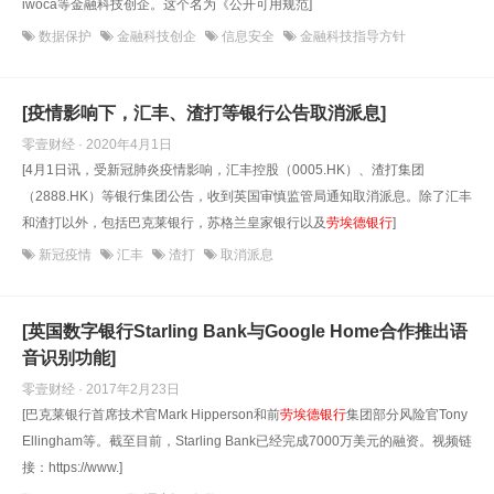
iwoca等金融科技创企。这个名为《公开可用规范]
数据保护
金融科技创企
信息安全
金融科技指导方针
[疫情影响下，汇丰、渣打等银行公告取消派息]
零壹财经 · 2020年4月1日
[4月1日讯，受新冠肺炎疫情影响，汇丰控股（0005.HK）、渣打集团
（2888.HK）等银行集团公告，收到英国审慎监管局通知取消派息。除了汇丰
和渣打以外，包括巴克莱银行，苏格兰皇家银行以及
劳埃德银行
]
新冠疫情
汇丰
渣打
取消派息
[英国数字银行Starling Bank与Google Home合作推出语
音识别功能]
零壹财经 · 2017年2月23日
[巴克莱银行首席技术官Mark Hipperson和前
劳埃德银行
集团部分风险官Tony
Ellingham等。截至目前，Starling Bank已经完成7000万美元的融资。视频链
接：https://www.]