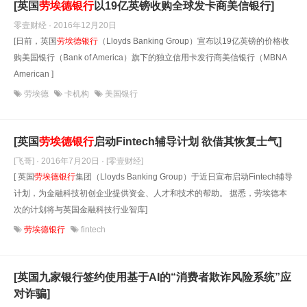
[英国
劳埃德银行
以19亿英镑收购全球发卡商美信银行]
零壹财经 · 2016年12月20日
[日前，英国
劳埃德银行
（Lloyds Banking Group）宣布以19亿英镑的价格收
购美国银行（Bank of America）旗下的独立信用卡发行商美信银行（MBNA
American ]
劳埃德
卡机构
美国银行
[英国
劳埃德银行
启动Fintech辅导计划 欲借其恢复士气]
[飞哥] · 2016年7月20日
· [零壹财经]
[ 英国
劳埃德银行
集团（Lloyds Banking Group）于近日宣布启动Fintech辅导
计划，为金融科技初创企业提供资金、人才和技术的帮助。 据悉，劳埃德本
次的计划将与英国金融科技行业智库]
劳埃德银行
fintech
[英国九家银行签约使用基于AI的“消费者欺诈风险系统”应
对诈骗]