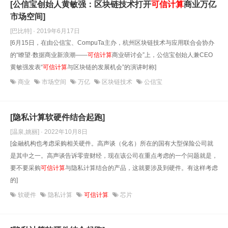
[公信宝创始人黄敏强：区块链技术打开
可信计算
商业万亿
市场空间]
[巴比特] · 2019年6月17日
[6月15日，在由公信宝、CompuTa主办，杭州区块链技术与应用联合会协办
的“瞭望·数据商业新浪潮——
可信计算
商业研讨会”上，公信宝创始人兼CEO
黄敏强发表“
可信计算
与区块链的发展机会”的演讲时称]
商业
市场空间
万亿
区块链技术
公信宝
[隐私计算软硬件结合起跑]
[温泉,姚丽] · 2022年10月8日
[金融机构也考虑采购相关硬件。高声谈（化名）所在的国有大型保险公司就
是其中之一。高声谈告诉零壹财经，现在该公司在重点考虑的一个问题就是，
要不要采购
可信计算
与隐私计算结合的产品，这就要涉及到硬件。有这样考虑
的]
软硬件
隐私计算
可信计算
芯片