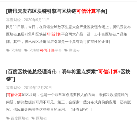
[腾讯云发布区块链引擎与区块链
可信计算
平台]
零壹财经 · 2020年9月11日
[9月11日讯，今日，在腾讯全球数字生态大会产业区块链专场上，腾讯云发布
区块链底层引擎和区块链
可信计算
平台两大产品，进一步丰富区块链产品矩
阵。其中，腾讯云区块链底层引擎是一个具有高可扩展性的企业]
区块链
区块链
可信计算
平台
腾讯云
[百度区块链总经理肖伟：明年将重点探索“
可信计算
+区块
链”]
零壹财经 · 2019年12月20日
[
可信计算
加区块链，也是一个非常重点需要投入的方向，来解决数据流通的
问题，解决数据的可用不可见。第三，会探索一些分布式身份的应用，还有版
权、供应链金融等等这些垂直的应用。（证券日报）]
百度区块链
区块链