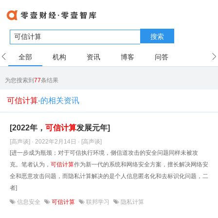
搜索
全部
机构
资讯
博客
问答
用户
为您搜索到
77
条结果
可信计算
-的相关资讯
[2022年，
可信计算
发展元年]
[高声谈] · 2022年2月14日
· [高声谈]
[进一步成为瓶颈；对于可信执行环境，侧信道攻击的安全问题同样未被攻
克。笔者认为，
可信计算
作为新一代的系统和网络安全方案，擅长解决网络安
全和恶意攻击问题，而隐私计算解决的是个人信息匿名化和去标识化问题，二
者]
信息安全
可信计算
联邦学习
隐私计算