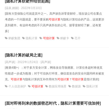
[隐私计算软硬件结合起跑]
[温泉,姚丽] · 2022年3月10日
[国有大型保险公司就是其中之一。高声谈告诉零壹财经，现在该公司在重点
考虑的一个问题就是，要不要采购
可信计算
与隐私计算结合的产品，这就要涉
及到硬件。有这样考虑的不只高声谈所在的公司。据零壹财经了解，还有更
多]
蚂蚁集团
隐私计算
可信计算
蚂蚁卡
芯片
[隐私计算的破局之道]
[高声谈] · 2022年1月24日
· [高声谈]
[卷第4期>）；对于多方安全计算，网络攻击导致拥塞、计算任务超时将使其
性能进一步成为瓶颈；对于可信执行环境，侧信道攻击的安全问题同样未被攻
克。
可信计算
与隐私计算的互补作用何为
可信计算
？
可信计算
是指计算的]
个人信息保护
可信计算
数据应用场景
数据源
隐私计算
[面对即将到来的数据密态时代，隐私计算需要可信加持]