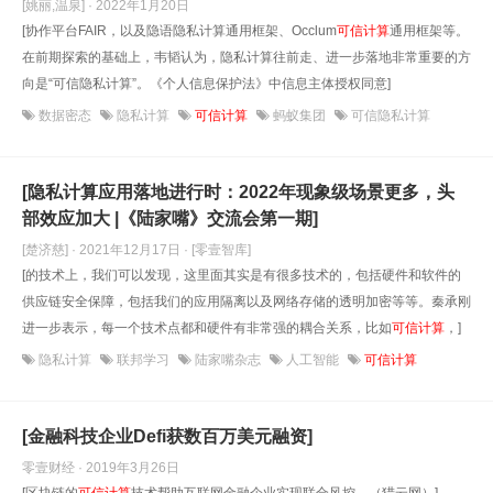
[姚丽,温泉] · 2022年1月20日
[协作平台FAIR，以及隐语隐私计算通用框架、Occlum
可信计算
通用框架等。
在前期探索的基础上，韦韬认为，隐私计算往前走、进一步落地非常重要的方
向是“可信隐私计算”。《个人信息保护法》中信息主体授权同意]
数据密态
隐私计算
可信计算
蚂蚁集团
可信隐私计算
[隐私计算应用落地进行时：2022年现象级场景更多，头
部效应加大 |《陆家嘴》交流会第一期]
[楚济慈] · 2021年12月17日
· [零壹智库]
[的技术上，我们可以发现，这里面其实是有很多技术的，包括硬件和软件的
供应链安全保障，包括我们的应用隔离以及网络存储的透明加密等等。秦承刚
进一步表示，每一个技术点都和硬件有非常强的耦合关系，比如
可信计算
，]
隐私计算
联邦学习
陆家嘴杂志
人工智能
可信计算
[金融科技企业Defi获数百万美元融资]
零壹财经 · 2019年3月26日
[区块链的
可信计算
技术帮助互联网金融企业实现联合风控。（猎云网）]