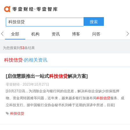
搜索
全部
机构
资讯
博客
问答
用户
为您搜索到
53
条结果
科技信贷
-的相关资讯
[启信慧眼推出一站式
科技信贷
解决方案]
零壹财经 · 2023年10月27日
[10月27日讯，为消除企业与银行间的信息差，解决科创企业缺少担保抵押
物、资金周转困难等问题，近年来，越来越多银行加速布局
科技信贷
服务、成
立科技支行。据中国银行业协会秘书长刘峰于近期的演讲中所述，目前]
科技信贷