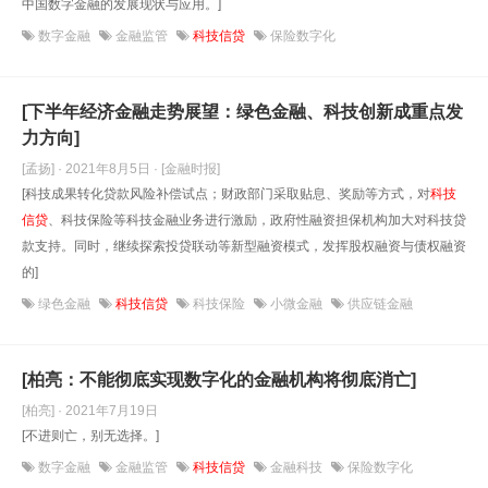
中国数字金融的发展现状与应用。]
数字金融
金融监管
科技信贷
保险数字化
[下半年经济金融走势展望：绿色金融、科技创新成重点发
力方向]
[孟扬] · 2021年8月5日
· [金融时报]
[科技成果转化贷款风险补偿试点；财政部门采取贴息、奖励等方式，对
科技
信贷
、科技保险等科技金融业务进行激励，政府性融资担保机构加大对科技贷
款支持。同时，继续探索投贷联动等新型融资模式，发挥股权融资与债权融资
的]
绿色金融
科技信贷
科技保险
小微金融
供应链金融
[柏亮：不能彻底实现数字化的金融机构将彻底消亡]
[柏亮] · 2021年7月19日
[不进则亡，别无选择。]
数字金融
金融监管
科技信贷
金融科技
保险数字化