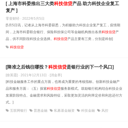
[ 上海市科委推出三大类
科技信贷
产品 助力科技企业复工
复产 ]
零壹财经 · 2022年5月5日
[5月5日讯，记者从上海市科委获悉，为积极助力科技企业复产复工，疫情期
间，上海市科委联合银行、保险和担保公司等金融机构推出各类
科技信贷
产
品，供不同阶段科技企业选择。
科技信贷
产品主要有三类，分别是科创]
科技信贷
[降准之后钱往哪投？
科技信贷
是银行业的下一个风口]
[徐英霞] · 2021年12月13日
· [消金界]
[科技金融服务工作的重点方面，也将成为重要的考核指标。创新科技金融产
品和服务方面：（五）探索
科技信贷
服务新模式。鼓励银行机构结合科技企业
发展阶段特点、金融需求和风险特征，采取更加灵活的利率定价和利息还付方
式。]
互联网银行
普惠金融
私募基金融资
科技金融
风控