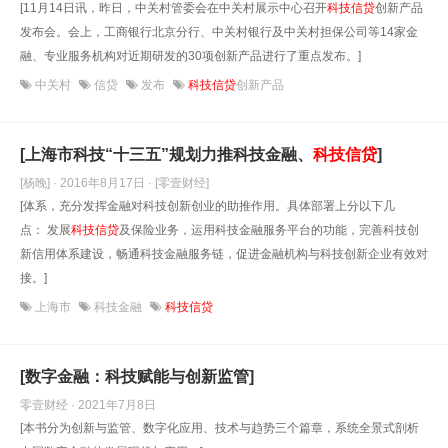
[11月14日讯，昨日，中关村管委会在中关村展示中心召开
科技信贷
创新产品
发布会。会上，工商银行北京分行、中关村银行及中关村担保公司等14家金
融、专业服务机构对近期研发的30项创新产品进行了重点发布。]
中关村
信贷
发布
科技信贷
创新产品
[上海市科技“十三五”规划力推科技金融、
科技信贷
]
[杨晚] · 2016年8月17日
· [零壹财经]
[体系，充分发挥金融对科技创新创业的助推作用。具体部署上分以下几
点： 发展
科技信贷
及保险业务，运用科技金融服务平台的功能，完善科技创
新信用体系建设，畅通科技金融服务链，促进金融机构与科技创新企业有效对
接。]
上海市
科技金融
科技信贷
[数字金融：科技赋能与创新监管]
零壹财经 · 2021年7月8日
[本书分为创新与监管、数字化应用、技术与趋势三个篇章，系统全景式剖析