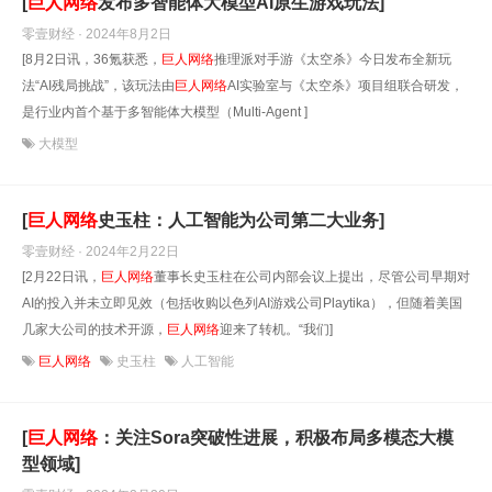
[
巨人网络
发布多智能体大模型AI原生游戏玩法]
零壹财经 · 2024年8月2日
[8月2日讯，36氪获悉，
巨人网络
推理派对手游《太空杀》今日发布全新玩
法“AI残局挑战”，该玩法由
巨人网络
AI实验室与《太空杀》项目组联合研发，
是行业内首个基于多智能体大模型（Multi-Agent ]
大模型
[
巨人网络
史玉柱：人工智能为公司第二大业务]
零壹财经 · 2024年2月22日
[2月22日讯，
巨人网络
董事长史玉柱在公司内部会议上提出，尽管公司早期对
AI的投入并未立即见效（包括收购以色列AI游戏公司Playtika），但随着美国
几家大公司的技术开源，
巨人网络
迎来了转机。“我们]
巨人网络
史玉柱
人工智能
[
巨人网络
：关注Sora突破性进展，积极布局多模态大模
型领域]