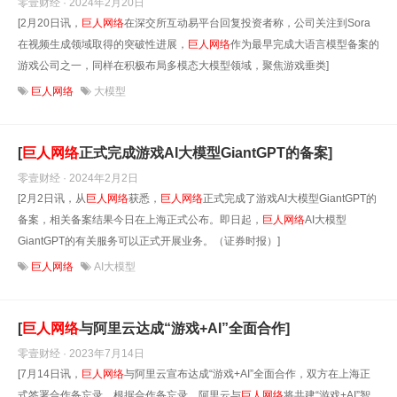
零壹财经 · 2024年2月20日
[2月20日讯，
巨人网络
在深交所互动易平台回复投资者称，公司关注到Sora
在视频生成领域取得的突破性进展，
巨人网络
作为最早完成大语言模型备案的
游戏公司之一，同样在积极布局多模态大模型领域，聚焦游戏垂类]
巨人网络
大模型
[
巨人网络
正式完成游戏AI大模型GiantGPT的备案]
零壹财经 · 2024年2月2日
[2月2日讯，从
巨人网络
获悉，
巨人网络
正式完成了游戏AI大模型GiantGPT的
备案，相关备案结果今日在上海正式公布。即日起，
巨人网络
AI大模型
GiantGPT的有关服务可以正式开展业务。（证券时报）]
巨人网络
AI大模型
[
巨人网络
与阿里云达成“游戏+AI”全面合作]
零壹财经 · 2023年7月14日
[7月14日讯，
巨人网络
与阿里云宣布达成“游戏+AI”全面合作，双方在上海正
式签署合作备忘录。根据合作备忘录，阿里云与
巨人网络
将共建“游戏+AI”智