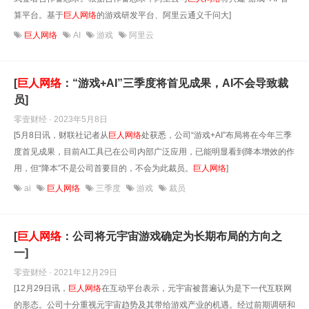
算平台。基于
巨人网络
的游戏研发平台、阿里云通义千问大]
巨人网络
AI
游戏
阿里云
[
巨人网络
：“游戏+AI”三季度将首见成果，AI不会导致裁
员]
零壹财经 · 2023年5月8日
[5月8日讯，财联社记者从
巨人网络
处获悉，公司“游戏+AI”布局将在今年三季
度首见成果，目前AI工具已在公司内部广泛应用，已能明显看到降本增效的作
用，但“降本”不是公司首要目的，不会为此裁员。
巨人网络
]
ai
巨人网络
三季度
游戏
裁员
[
巨人网络
：公司将元宇宙游戏确定为长期布局的方向之
一]
零壹财经 · 2021年12月29日
[12月29日讯，
巨人网络
在互动平台表示，元宇宙被普遍认为是下一代互联网
的形态。公司十分重视元宇宙趋势及其带给游戏产业的机遇。经过前期调研和