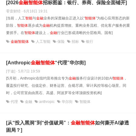
[2026
金融
智能
体
招标图鉴：银行、券商、保险全面铺开]
零壹财经 · 6月18日 19:31
[当前，人工
智能
与
金融
业务的深度融合正进入以“
智能
体
”为核心应用形态的新
阶段，
智能
体
逐步成为
金融
机构提质增效、重构业务流程、优化客户服务的重
要抓手。在
智能
体
建设上，
金融
行业已形成清晰的分层格局。国有]
金融智能体
人工智能
保险
招标
银行
[Anthropic
金融
智能
体
“代理”华尔街]
[于途] · 5月7日 19:59
[5月初，Anthropic在纽约宣布推出专为
金融
服务行业设计的10款AI
智能
体
，
覆盖投行研究、估值定价、财务运营、合规尽调、审计风控等核心场景。同
时，公司官宣由由黑石、高盛、阿波罗等全球顶级投资机构]
代理
金融
anthropic
华尔街
智能体
[从“投入黑洞”到“价值破局”：
金融
智能
体
如何撕开AI渗透
困局？]