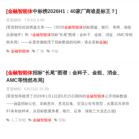
[
金融
智能
体
中标榜2026H1：40家厂商谁是标王？]
零壹财经 · 7月3日 8:46
[零壹财经此前两篇文章——《2026
金融
智能
体
招标图鉴：银行、券商、保险
全面铺开》和《
金融
智能
体
招标"长尾"图谱：金科子、金租、消金、AMC等悄
然布局》——从需求侧梳理了招标数据的结构：谁在采购
金融
]
金融智能体
厂商
中标
[
金融
智能
体
招标“长尾”图谱：金科子、金租、消金、
AMC等悄然布局]
零壹财经 · 6月23日 15:29
[零壹智库梳理了2026年1月1日至6月15日期间的
金融
智能
体
公开招标数据
——涵盖招标公告、采购意向、意见征集、交流公告等类型，去重后共录得
97条有效样本。从招标数量来看，银行、证券、保险三大业态占据]
人工智能
金融智能体
招标