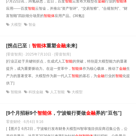
[7月22日讯，36氪获悉，近日，百度
智能
云发布大模型在
金融
行业的
智能
体
应用——百度
智能
云智金，并推出“资产智评”、“交易智察”、“合规智判”、“财
富智顾”四款细分场景的
智能
体
应用产品。(36氪)]
大模型
智金
[拐点已至：
智能
体
重塑
金融
未来]
[零壹智库] · 2025年7月10日
· [零壹智库]
[行业正处于关键转折点，生成式人工
智能
的突破，特别是大模型能力的显著
提升，成为重要驱动力。在这一变革中，
智能
体
作为核心载体，推动了
金融
生
产力的显著变革。大模型作为新一代人工
智能
的基石，为
金融
行业的
智能
化提
供了]
智能体
科技金融
人工智能
大模型
[9个月招标9个
智能
体
，宁波银行要做
金融
界的“豆包”]
零壹财经 · 6月4日 9:16
[【图片】6月2日，宁波银行发布财务大模型AI智审项目供应商召集公告，公
开信息显示，这是其2026年以来第5次针对
金融
智能
体
进行招标。公告显示，