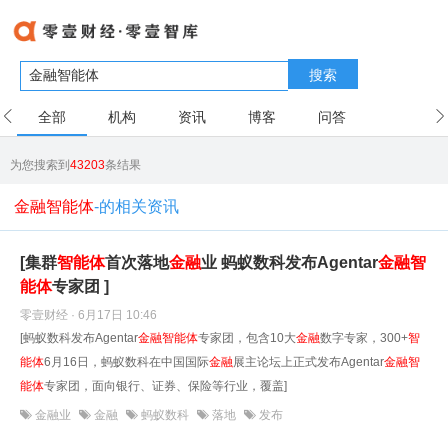
搜索
全部
机构
资讯
博客
问答
用户
为您搜索到
43203
条结果
金融智能体
-的相关资讯
[集群
智能
体
首次落地
金融
业 蚂蚁数科发布Agentar
金融
智
能
体
专家团 ]
零壹财经 · 6月17日 10:46
[蚂蚁数科发布Agentar
金融
智能
体
专家团，包含10大
金融
数字专家，300+
智
能
体
6月16日，蚂蚁数科在中国国际
金融
展主论坛上正式发布Agentar
金融
智
能
体
专家团，面向银行、证券、保险等行业，覆盖]
金融业
金融
蚂蚁数科
落地
发布