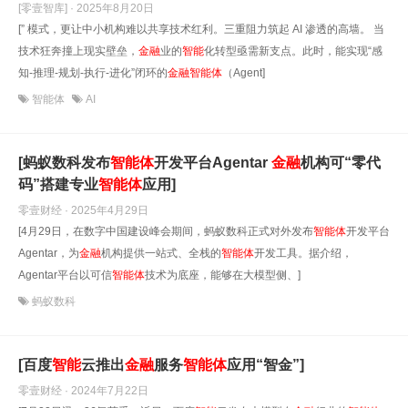
[零壹智库] · 2025年8月20日
[” 模式，更让中小机构难以共享技术红利。三重阻力筑起 AI 渗透的高墙。 当
技术狂奔撞上现实壁垒，
金融
业的
智能
化转型亟需新支点。此时，能实现“感
知-推理-规划-执行-进化”闭环的
金融
智能
体
（Agent]
智能体
AI
[蚂蚁数科发布
智能
体
开发平台Agentar
金融
机构可“零代
码”搭建专业
智能
体
应用]
零壹财经 · 2025年4月29日
[4月29日，在数字中国建设峰会期间，蚂蚁数科正式对外发布
智能
体
开发平台
Agentar，为
金融
机构提供一站式、全栈的
智能
体
开发工具。据介绍，
Agentar平台以可信
智能
体
技术为底座，能够在大模型侧、]
蚂蚁数科
[百度
智能
云推出
金融
服务
智能
体
应用“智金”]
零壹财经 · 2024年7月22日