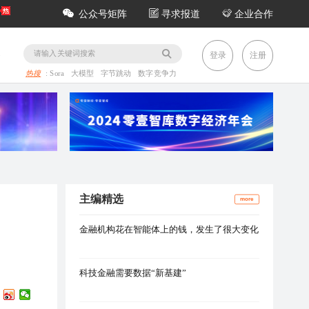
公众号矩阵
寻求报道
企业合作
务
登录
注册
热搜
:
Sora
大模型
字节跳动
数字竞争力
主编精选
more
金融机构花在智能体上的钱，发生了很大变化
科技金融需要数据“新基建”