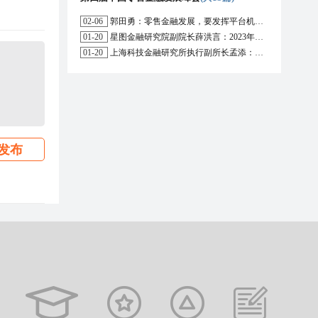
02-06
郭田勇：零售金融发展，要发挥平台机构的作用
01-20
星图金融研究院副院长薛洪言：2023年消费信贷或迎来新起点
01-20
上海科技金融研究所执行副所长孟添：开放银行与嵌入式金融为数字普惠金融带来更大发展空间
发布