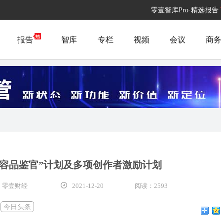
零壹智库Pro·精选报告
报告
智库
专栏
视频
会议
商
内容品鉴官”计划及多项创作者激励计划
 零壹财经
2021-12-20
阅读：2593
：
今日头条