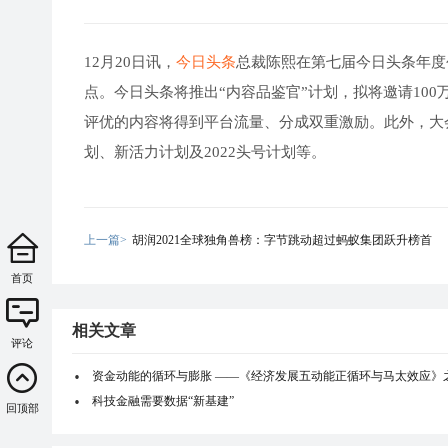
12月20日讯，
今日头条
总裁陈熙在第七届今日头条年度
点。今日头条将推出“内容品鉴官”计划，拟将邀请10
评优的内容将得到平台流量、分成双重激励。此外，大会
划、新活力计划及2022头号计划等。
上一篇>
胡润2021全球独角兽榜：字节跳动超过蚂蚁集团跃升榜首
首页
相关文章
评论
资金动能的循环与膨胀 ——《经济发展五动能正循环与马太效应》
科技金融需要数据“新基建”
回顶部