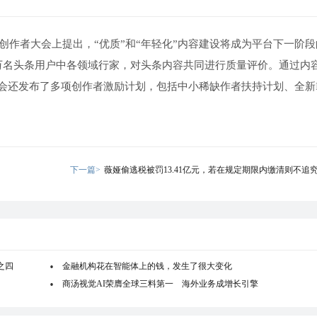
创作者大会上提出，“优质”和“年轻化”内容建设将成为平台下一阶段
0万名头条用户中各领域行家，对头条内容共同进行质量评价。通过内
还发布了多项创作者激励计划，包括中小稀缺作者扶持计划、全新I
下一篇>
薇娅偷逃税被罚13.41亿元，若在规定期限内缴清则不追
之四
金融机构花在智能体上的钱，发生了很大变化
商汤视觉AI荣膺全球三料第一 海外业务成增长引擎