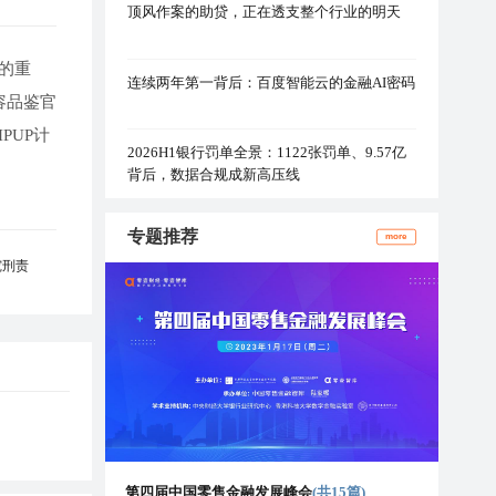
顶风作案的助贷，正在透支整个行业的明天
的重
连续两年第一背后：百度智能云的金融AI密码
容品鉴官
PUP计
2026H1银行罚单全景：1122张罚单、9.57亿
背后，数据合规成新高压线
专题推荐
more
究刑责
第四届中国零售金融发展峰会
(共15篇)