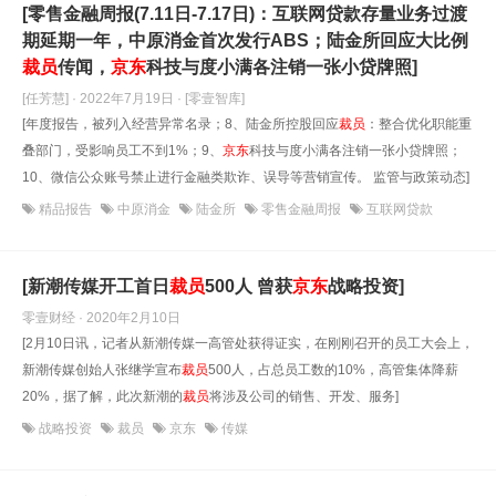
[零售金融周报(7.11日-7.17日)：互联网贷款存量业务过渡
期延期一年，中原消金首次发行ABS；陆金所回应大比例
裁员
传闻，
京东
科技与度小满各注销一张小贷牌照]
[任芳慧] · 2022年7月19日
· [零壹智库]
[年度报告，被列入经营异常名录；8、陆金所控股回应
裁员
：整合优化职能重
叠部门，受影响员工不到1%；9、
京东
科技与度小满各注销一张小贷牌照；
10、微信公众账号禁止进行金融类欺诈、误导等营销宣传。 监管与政策动态]
精品报告
中原消金
陆金所
零售金融周报
互联网贷款
[新潮传媒开工首日
裁员
500人 曾获
京东
战略投资]
零壹财经 · 2020年2月10日
[2月10日讯，记者从新潮传媒一高管处获得证实，在刚刚召开的员工大会上，
新潮传媒创始人张继学宣布
裁员
500人，占总员工数的10%，高管集体降薪
20%，据了解，此次新潮的
裁员
将涉及公司的销售、开发、服务]
战略投资
裁员
京东
传媒