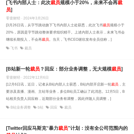
[飞书内部人士：此次
裁员
规模小于20%，未来不会再
裁
员
]
零壹财经 · 2024年3月26日
[3月26日讯，从字节跳动旗下飞书内部人士处获悉，此次飞书
裁员
规模小于
20%，原因是字节跳动整体要求组织精干。上述内部人士表示，未来飞书会
继续长期投入，不会再
裁员
。当天，飞书CEO谢欣发布全员信称，]
飞书
裁员
[B站新一轮
裁员
？回应：部分业务调整，无大规模
裁员
]
零壹财经 · 2022年12月6日
[12月6日讯，近日，记者从B站内部人士获悉，B站内部开启新一轮
裁员
，主
要涉及直播、漫画、主站等业务，多位B站员工确认了此消息。12月5日，B
站相关负责人回应称，近期部分业务有调整，因此伴随人员调整，]
B站业务调整
b站
回应
裁员
[Twitter回应马斯克“暴力
裁员
”计划：没有全公司范围内的