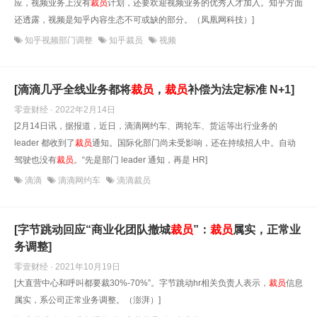
应，视频业务上没有
裁员
计划，还要欢迎视频业务的优秀人才加入。知乎方面
还透露，视频是知乎内容生态不可或缺的部分。（凤凰网科技）]
知乎视频部门调整
知乎裁员
视频
[滴滴几乎全线业务都将
裁员
，
裁员
补偿为法定标准 N+1]
零壹财经 · 2022年2月14日
[2月14日讯，据报道，近日，滴滴网约车、两轮车、货运等出行业务的
leader 都收到了
裁员
通知。国际化部门尚未受影响，还在持续招人中。自动
驾驶也没有
裁员
。“先是部门 leader 通知，再是 HR]
滴滴
滴滴网约车
滴滴裁员
[字节跳动回应“商业化团队撤城
裁员
”：
裁员
属实，正常业
务调整]
零壹财经 · 2021年10月19日
[大直营中心和呼叫都要裁30%-70%”。字节跳动hr相关负责人表示，
裁员
信息
属实，系公司正常业务调整。（澎湃）]