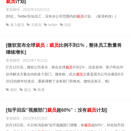
裁员
计划]
零壹财经 · 2022年10月21日
[对此，Twitter告知员工，没有全公司范围内的
裁员
计划。（新浪科技）]
暴力裁员
马斯克
twitter
回应
[微软宣布全球
裁员
：
裁员
比例不到1%，整体员工数量将
继续增长]
零壹财经 · 2022年7月12日
[7月12日讯，微软公司表示，将在全球
裁员
不到1%，涉及咨询、客户和合作
伙伴解决方案在内的多个部门。微软称，此次
裁员
主要是因为公司在截至6月
30日的财年结束后，重新调整了业务部门和角色。微软还表示，将]
微软
裁员
数量
[知乎回应“视频部门
裁员
超60%”：没有
裁员
计划]
零壹财经 · 2022年4月19日
[4月19日讯，今日有消息称“知乎视频部门调整，将
裁员
超60%”，对此知乎回