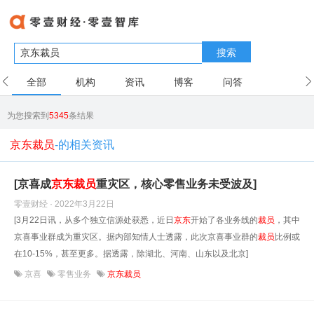
搜索
全部
机构
资讯
博客
问答
用户
为您搜索到
5345
条结果
京东裁员
-的相关资讯
[京喜成
京东
裁员
重灾区，核心零售业务未受波及]
零壹财经 · 2022年3月22日
[3月22日讯，从多个独立信源处获悉，近日
京东
开始了各业务线的
裁员
，其中
京喜事业群成为重灾区。据内部知情人士透露，此次京喜事业群的
裁员
比例或
在10-15%，甚至更多。据透露，除湖北、河南、山东以及北京]
京喜
零售业务
京东裁员