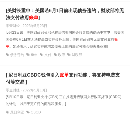
[美财长重申：美国若6月1日前出现债务违约，财政部将无
法支付政府
账单
]
零壹财经 · 2023年5月23日
[5月23日讯，美国财政部长耶伦在致信美国国会领导层的信函中重申，若美国
国会在6月1日前无法提高或暂停债务上限，美国财政部将无法支付政府
账
单
。她还表示，延迟暂停或增加债务上限的决定可能会损害商业和]
债务违约
重申
支付
政府
财政部
[ 尼日利亚CBDC钱包引入
账单
支付功能，将支持电费支
付等交易 ]
零壹财经 · 2022年5月10日
[5月10日讯，尼日利亚央行 (CBN) 正在推进升级该国央行数字货币 (CBDC)
的计划，以用于更广泛的商品和服务。]
尼日利亚
CBCD