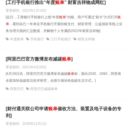
[工行手机银行推出“年度
账单
” 财富吉祥物成网红]
零壹财经 · 2022年1月19日
[近日，工商银行手机银行上线“年度
账单
”功能。用户可通过“刷卡”方式打开
账
单
，看到自己一年来在手机银行开展转账支付、财富管理、公益捐款等线上业
务办理方面的汇总数据，并解锁个人专属的2022年财富吉祥物]
年度账单
手机银行
工行手机银行
财富吉祥物
[阿里巴巴官方微博发布减碳
账单
]
零壹财经 · 2021年4月29日
[4月29日讯，阿里巴巴官方微博发布减碳
账单
称，面向2030、2060，阿里将
全面加快低碳前沿技术研究，全面引领绿色低碳生活方式。]
阿里巴巴
阿里巴巴减碳账单
[财付通关联公司申请
账单
催收方法、装置及电子设备的专
利]
零壹财经 · 2020年12月1日