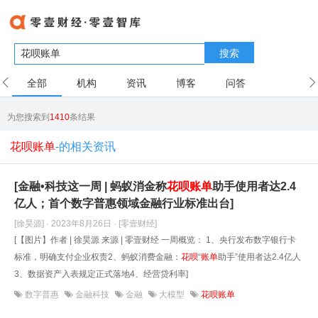
搜索
全部
机构
资讯
博客
问答
用户
为您搜索到
1410
条结果
花呗账单
-的相关资讯
[金融•科技这一周 | 蚂蚁消金称
花呗
账单
助手使用者达2.4
亿人；首个数字普惠领域金融行业标准出台]
[徐昊源] · 2023年8月26日
· [零壹财经]
[【图片】作者 | 徐昊源 来源 | 零壹财经 一周概览： 1、央行发布数字银行卡
标准，明确支付企业权责2、蚂蚁消费金融：
花呗
“
账单
助手”使用者达2.4亿人
3、数据资产入表规定正式落地4、经营贷利率]
数字普惠
金融科技
金融
大模型
花呗账单