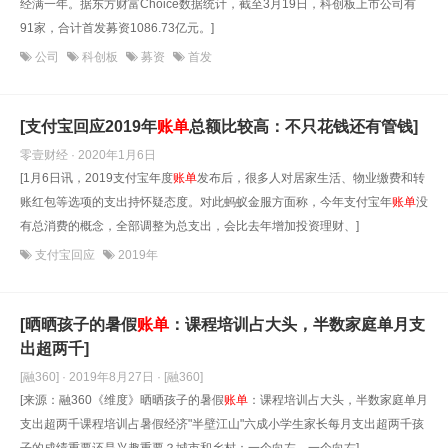
经满一年。据东方财富Choice数据统计，截至3月19日，科创板上市公司有
91家，合计首发募资1086.73亿元。]
公司
科创板
募资
首发
[支付宝回应2019年
账单
总额比较高：不只花钱还有管钱]
零壹财经 · 2020年1月6日
[1月6日讯，2019支付宝年度
账单
发布后，很多人对居家生活、物业缴费和转
账红包等选项的支出持怀疑态度。对此蚂蚁金服方面称，今年支付宝年
账单
没
有总消费的概念，全部调整为总支出，会比去年增加投资理财、]
支付宝回应
2019年
[晒晒孩子的暑假
账单
：课程培训占大头，半数家庭单月支
出超两千]
[融360] · 2019年8月27日
· [融360]
[来源：融360《维度》晒晒孩子的暑假
账单
：课程培训占大头，半数家庭单月
支出超两千课程培训占暑假经济"半壁江山"六成小学生家长每月支出超两千孩
子的成绩重要还是兴趣重要？城市和乡村：一个向左，一个向右]