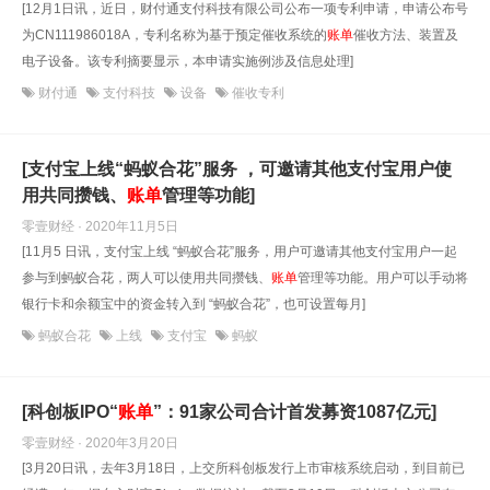
[12月1日讯，近日，财付通支付科技有限公司公布一项专利申请，申请公布号
为CN111986018A，专利名称为基于预定催收系统的
账单
催收方法、装置及
电子设备。该专利摘要显示，本申请实施例涉及信息处理]
财付通
支付科技
设备
催收专利
[支付宝上线“蚂蚁合花”服务 ，可邀请其他支付宝用户使
用共同攒钱、
账单
管理等功能]
零壹财经 · 2020年11月5日
[11月5 日讯，支付宝上线 “蚂蚁合花”服务，用户可邀请其他支付宝用户一起
参与到蚂蚁合花，两人可以使用共同攒钱、
账单
管理等功能。用户可以手动将
银行卡和余额宝中的资金转入到 “蚂蚁合花”，也可设置每月]
蚂蚁合花
上线
支付宝
蚂蚁
[科创板IPO“
账单
”：91家公司合计首发募资1087亿元]
零壹财经 · 2020年3月20日
[3月20日讯，去年3月18日，上交所科创板发行上市审核系统启动，到目前已