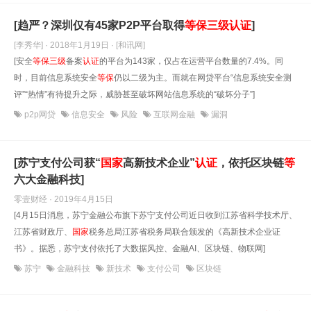
[趋严？深圳仅有45家P2P平台取得
等
保
三级
认证
]
[李秀华] · 2018年1月19日
· [和讯网]
[安全
等
保
三级
备案
认证
的平台为143家，仅占在运营平台数量的7.4%。同
时，目前信息系统安全
等
保
仍以二级为主。而就在网贷平台“信息系统安全测
评”“热情”有待提升之际，威胁甚至破坏网站信息系统的“破坏分子”]
p2p网贷
信息安全
风险
互联网金融
漏洞
[苏宁支付公司获“
国家
高新技术企业”
认证
，依托区块链
等
六大金融科技]
零壹财经 · 2019年4月15日
[4月15日消息，苏宁金融公布旗下苏宁支付公司近日收到江苏省科学技术厅、
江苏省财政厅、
国家
税务总局江苏省税务局联合颁发的《高新技术企业证
书》。据悉，苏宁支付依托了大数据风控、金融AI、区块链、物联网]
苏宁
金融科技
新技术
支付公司
区块链