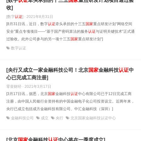
[数字
认证
牵头承担的十三五
国家
重点研发计划项目通过验
收]
[数字
认证
] · 2021年8月31日
[8月31日讯，近日，数字
认证
牵头承担的十三五
国家
重点研发计划“网络空间
安全”重点专项项目——“基于国产密码算法的服务
认证
与证明关键技术”正式通
过验收。此外公司参与的另一项十三五
国家
重点研发计划“]
数字认证
[央行又成立一家金融科技公司！北京
国家
金融科技
认证
中
心已完成工商注册]
零壹财经 · 2021年3月17日
[3月17日讯，据悉，北京
国家
金融科技
认证
中心有限公司已于12日完成工商
注册，由中国人民银行全资持有的中国金融电子化公司投资设立。近两年来，
央行已成立包括成方金融科技有限公司、中汇金融科技（深圳）]
金融科技公司
成立
央行
北京国家金融科技认证中心
[北京
国家
金融科技
认证
中心将在一季度成立]