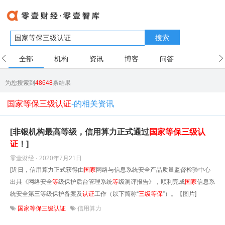
搜索
全部
机构
资讯
博客
问答
用户
为您搜索到
48648
条结果
国家等保三级认证
-的相关资讯
[非银机构最高等级，信用算力正式通过
国家
等
保
三级
认
证
！]
零壹财经 · 2020年7月21日
[近日，信用算力正式获得由
国家
网络与信息系统安全产品质量监督检验中心
出具《网络安全
等
级保护后台管理系统
等
级测评报告》，顺利完成
国家
信息系
统安全第三等级保护备案及
认证
工作（以下简称“
三级
等
保
”）。【图片]
国家等保三级认证
信用算力