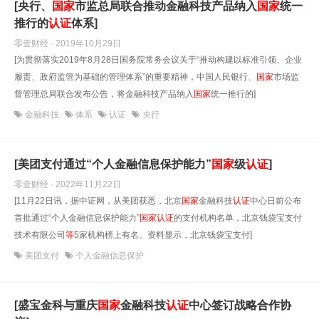
[央行、
国家
市监总局联合推动金融科技产品纳入
国家
统一
推行的
认证
体系]
零壹财经 · 2019年10月29日
[为贯彻落实2019年8月28日国务院常务会议关于“推动构建以标准引领、企业
履责、政府监管为基础的管理体系”的重要精神，中国人民银行、
国家
市场监
督管理总局联合发布公告，将金融科技产品纳入
国家
统一推行的]
金融科技
体系
认证
央行
[美团支付通过“个人金融信息保护能力”
国家
级
认证
]
零壹财经 · 2022年11月22日
[11月22日讯，据中证网，从美团获悉，北京
国家
金融科技
认证
中心日前公布
首批通过“个人金融信息保护能力”
国家
认证
的支付机构名单，北京钱袋宝支付
技术有限公司
等
5家机构榜上有名。资料显示，北京钱袋宝支付]
美团支付
个人金融信息保护
[盛宝金科与重庆
国家
金融科技
认证
中心签订战略合作协