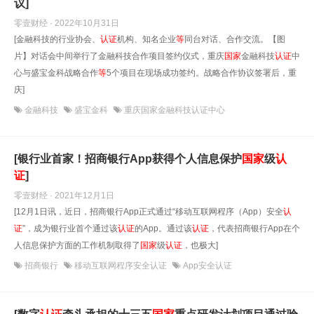
议]
零壹财经 · 2022年10月31日
[金融科技的行业协会、
认证
机构、知名企业
等
同台对话、合作交流。【图
片】对话会中间举行了金融科技合作项目签约仪式，重庆
国家
金融科技
认证
中
心与盛宝金科战略合作
等
5个项目在现场成功签约。战略合作协议签署后，重
庆]
金融科技
盛宝金科
重庆国家金融科技认证中心
[银行业首家！招商银行App获得个人信息保护
国家
级
认
证
]
零壹财经 · 2021年12月1日
[12月1日讯，近日，招商银行App正式通过“移动互联网程序（App）安全
认
证
”，成为银行业首个通过该
认证
的App。通过该
认证
，代表招商银行App在个
人信息保护方面的工作机制取得了
国家
级
认证
，也极大]
招商银行
移动互联网程序安全认证
App安全认证