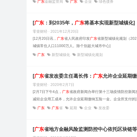
广东
金融监管局
广东
企业
绿色债券
[
广东
：到2035年，
广东
将基本实现新型城镇化]
零壹财经 · 2021年12月20日
[12月20日讯，
广东
省人民政府印发
广东
省新型城镇化规划（2021
城镇常住人口11000万人。除个别超大城市中心]
广东
新型城镇化
新型城镇化规划
[
广东
省发改委主任葛长伟：
广东
允许企业延期缴
零壹财经 · 2020年2月7日
[2月7日下午4点，
广东
省政府新闻办举行第十三场疫情防控新闻
减轻企业用工成本，允许企业延期缴纳五险一金。企业所支付的]
广东
广东
省
延期
企业
发改委
[
广东
省地方金融风险监测防控中心依托区块链等