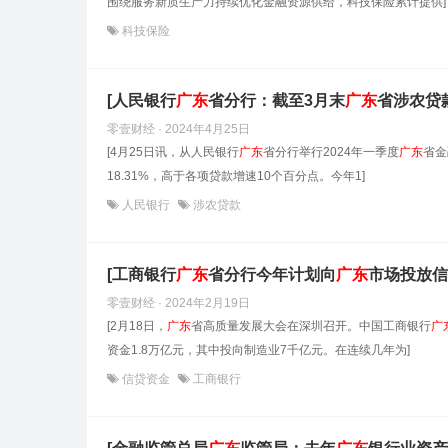
围绕服务新质生产力持续优化金融资源供给，科技保险累计提供]
科技保险
[人民银行
广东
省分行：截至3月末
广东
省涉农贷款
零壹财经 · 2024年4月25日
[4月25日讯，从人民银行
广东
省分行举行2024年一季度
广东
省金
18.31%，高于各项贷款增速10个百分点。今年1]
人民银行
涉农贷款
[工商银行
广东
省分行今年计划向
广东
市场投放信
零壹财经 · 2024年2月19日
[2月18日，
广东
省高质量发展大会在深圳召开。中国工商银行
广
资金1.8万亿元，其中投向制造业7千亿元。在连续几年为]
信贷资金
工商银行