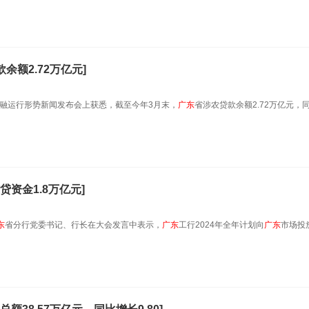
余额2.72万亿元]
融运行形势新闻发布会上获悉，截至今年3月末，
广东
省涉农贷款余额2.72万亿元，
贷资金1.8万亿元]
东
省分行党委书记、行长在大会发言中表示，
广东
工行2024年全年计划向
广东
市场投