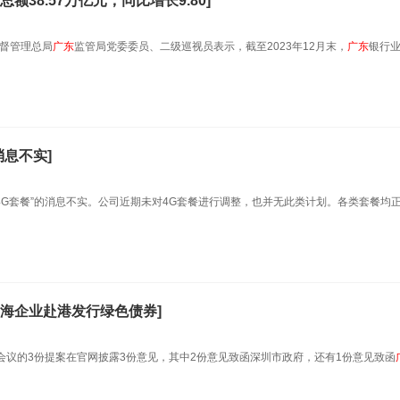
额38.57万亿元，同比增长9.80]
监督管理总局
广东
监管局党委委员、二级巡视员表示，截至2023年12月末，
广东
银行
消息不实]
4G套餐”的消息不实。公司近期未对4G套餐进行调整，也并无此类计划。各类套餐均
海企业赴港发行绿色债券]
会议的3份提案在官网披露3份意见，其中2份意见致函深圳市政府，还有1份意见致函