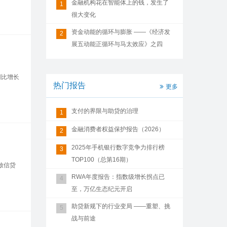
金融机构花在智能体上的钱，发生了
1
很大变化
资金动能的循环与膨胀 ——《经济发
2
展五动能正循环与马太效应》之四
同比增长
热门报告
更多
支付的界限与助贷的治理
1
金融消费者权益保护报告（2026）
2
2025年手机银行数字竞争力排行榜
3
TOP100（总第16期）
放信贷
RWA年度报告：指数级增长拐点已
4
至，万亿生态纪元开启
助贷新规下的行业变局 ——重塑、挑
5
战与前途