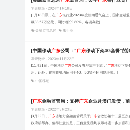
[金融监管总局
广东
监管局：去年
广东
银行业资产总
零壹财经 · 2024年1月18日
[1月18日讯，在
广东
银行业2023年度新闻通气会上，国家金融
额38.57万亿元，同比增长9.80%。各项存款]
金融监管总局
银行业
[中国移动
广东
公司：“
广东
移动下架4G套餐”的
零壹财经 · 2023年11月22日
[11月21日，中国移动
广东
公司发布澄清声明称，“
广东
移动下架
用。此外，在售套餐均适用于4G、5G等不同网络环境。]
中国移动
[
广东
金融监管局：支持
广东
企业赴澳门发债，前
零壹财经 · 2022年3月23日
[3月22日，
广东
省地方金融监管局关于
广东
省政协第十二届五次
政府横琴办。值得注意的是，三份意见函均表示将进一步加强和]