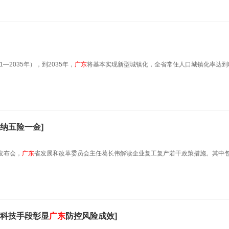
―2035年），到2035年，
广东
将基本实现新型城镇化，全省常住人口城镇化率达到
纳五险一金]
发布会，
广东
省发展和改革委员会主任葛长伟解读企业复工复产若干政策措施。其中
科技手段彰显
广东
防控风险成效]