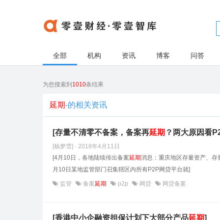
全部
机构
资讯
博客
问答
为您搜索到
1010
条结果
延期
-的相关资讯
[存量不清零不备案，备案再
延期
？两大原因看P
[杨梦雪] · 2018年4月11日
[4月10日，各地陆续传出备案
延期
消息：重庆地区存量资产、存
月10日某地监管部门召集辖区内所有P2P网贷平台就]
监管
备案
延期
p2p
网贷
网贷备案
[香港中小企融资担保计划下大部分产品
延期
]