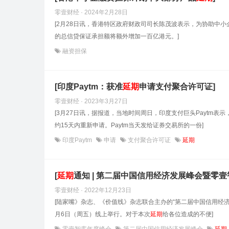
零壹财经 · 2024年2月28日
[2月28日讯，香港特区政府财政司司长陈茂波表示，为协助中
的总信贷保证承担额将额外增加一百亿港元。]
融资担保
[印度Paytm：获准
延期
申请支付聚合许可证]
零壹财经 · 2023年3月27日
[3月27日讯，据报道，当地时间周日，印度支付巨头Paytm
约15天内重新申请。Paytm当天发给证券交易所的一份]
印度Paytm
申请
支付聚合许可证
延期
[
延期
通知 | 第二届中国信用经济发展峰会暨零壹
零壹财经 · 2022年12月23日
[陆家嘴》杂志、《价值线》杂志联合主办的“第二届中国信用经济
月6日（周五）线上举行。对于本次
延期
给各位造成的不便]