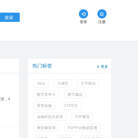
搜索
登录
注册
热门标签
更多
Sora
大模型
字节跳动
数字竞争力
数字藏品
报道，4
零售金融
175号文
金融科技兵器谱
P2P爆雷
网贷爆雷潮
P2P平台数据监测