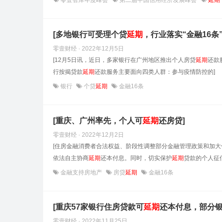
零壹智库年度峰会
第二届中国信用经济发展峰会
延期
[多地银行可受理个贷
延期
，行业落实“金融16条
零壹财经 · 2022年12月5日
[12月5日讯，近日，多家银行在广州地区推出个人房贷
延期
还款
行按揭贷款
延期
还款服务主要面向四类人群：参与疫情防控的]
银行
个贷
延期
金融16条
[重庆、广州率先，个人可
延期
还房贷]
零壹财经 · 2022年12月2日
[住房金融消费者合法权益、阶段性调整部分金融管理政策和加大
依法自主协商
延期
还本付息。同时，切实保护
延期
贷款的个人征
金融支持房地产
房贷
延期
金融16条
[重庆57家银行住房贷款可
延期
还本付息，部分银
零壹财经 · 2022年11月25日