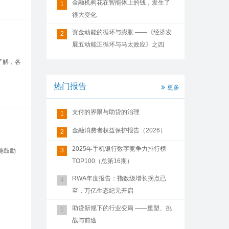
金融机构花在智能体上的钱，发生了
1
很大变化
资金动能的循环与膨胀 ——《经济发
2
展五动能正循环与马太效应》之四
了解，各
热门报告
更多
支付的界限与助贷的治理
1
金融消费者权益保护报告（2026）
2
2025年手机银行数字竞争力排行榜
3
确鼓励
TOP100（总第16期）
RWA年度报告：指数级增长拐点已
4
至，万亿生态纪元开启
助贷新规下的行业变局 ——重塑、挑
5
战与前途