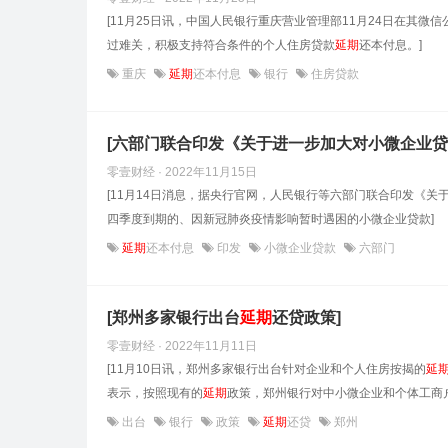
[11月25日讯，中国人民银行重庆营业管理部11月24日在其
过难关，积极支持符合条件的个人住房贷款
延期
还本付息。]
重庆
延期
还本付息
银行
住房贷款
[六部门联合印发《关于进一步加大对小微企业
零壹财经 · 2022年11月15日
[11月14日消息，据央行官网，人民银行等六部门联合印发《关
四季度到期的、因新冠肺炎疫情影响暂时遇困的小微企业贷款]
延期
还本付息
印发
小微企业贷款
六部门
[郑州多家银行出台
延期
还贷政策]
零壹财经 · 2022年11月11日
[11月10日讯，郑州多家银行出台针对企业和个人住房按揭的
延
表示，按照现有的
延期
政策，郑州银行对中小微企业和个体工商户
出台
银行
政策
延期
还贷
郑州