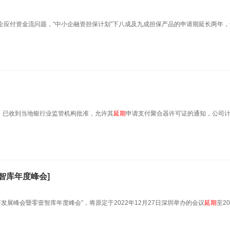
小企应付资金流问题，“中小企融资担保计划”下八成及九成担保产品的申请期延长两年
表示，已收到当地银行业监管机构批准，允许其
延期
申请支付聚合器许可证的通知，公司
智库年度峰会]
发展峰会暨零壹智库年度峰会”，将原定于2022年12月27日深圳举办的会议
延期
至20