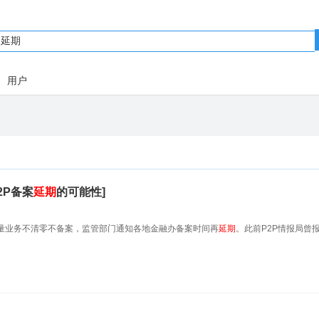
用户
2P备案
延期
的可能性]
量业务不清零不备案，监管部门通知各地金融办备案时间再
延期
。此前P2P情报局曾