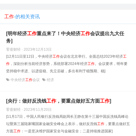
工作
-的相关资讯
[明年经济
工作
重点来了！中央经济
工作
会议提出九大任
务]
零壹财经 · 2023年12月13日
[12月11日至12日，中央经济
工作
会议在北京举行。全面总结2023年经济
工
作
，深刻分析当前经济形势，系统部署2024年经济
工作
。会议要求，明年要
坚持稳中求进、以进促稳、先立后破，多出有利于稳预期、稳]
中央经济
工作
会议
经济
[央行：做好反洗钱
工作
，要重点做好五方面
工作
]
零壹财经 · 2023年11月20日
[11月17日，中国人民银行反洗钱局副局长王静在第十三届中国反洗钱高峰论
坛暨第三届陆家嘴国家金融安全峰会上表示，做好反洗钱
工作
，要重点做好五
方面
工作
：一是坚决维护国家安全与金融安全；二是持续推进国家]