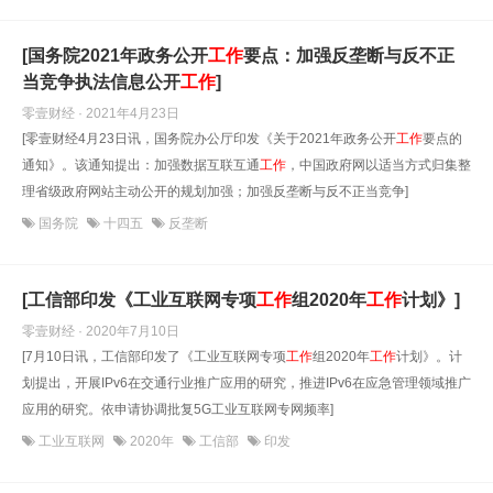
[国务院2021年政务公开
工作
要点：加强反垄断与反不正
当竞争执法信息公开
工作
]
零壹财经 · 2021年4月23日
[零壹财经4月23日讯，国务院办公厅印发《关于2021年政务公开
工作
要点的
通知》。该通知提出：加强数据互联互通
工作
，中国政府网以适当方式归集整
理省级政府网站主动公开的规划加强；加强反垄断与反不正当竞争]
国务院
十四五
反垄断
[工信部印发《工业互联网专项
工作
组2020年
工作
计划》]
零壹财经 · 2020年7月10日
[7月10日讯，工信部印发了《工业互联网专项
工作
组2020年
工作
计划》。计
划提出，开展IPv6在交通行业推广应用的研究，推进IPv6在应急管理领域推广
应用的研究。依申请协调批复5G工业互联网专网频率]
工业互联网
2020年
工信部
印发