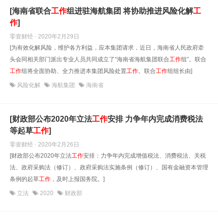
[海南省联合
工作
组进驻海航集团 将协助推进风险化解
工
作
]
零壹财经 · 2020年2月29日
[为有效化解风险，维护各方利益，应本集团请求，近日，海南省人民政府牵
头会同相关部门派出专业人员共同成立了“海南省海航集团联合
工作
组”。联合
工作
组将全面协助、全力推进本集团风险处置
工作
。联合
工作
组组长由]
风险化解
海航集团
海南省
[财政部公布2020年立法
工作
安排 力争年内完成消费税法
等起草
工作
]
零壹财经 · 2020年2月26日
[财政部公布2020年立法
工作
安排：力争年内完成增值税法、消费税法、关税
法、政府采购法（修订）、政府采购法实施条例（修订）、国有金融资本管理
条例的起草
工作
，及时上报国务院。]
立法
2020
财政部