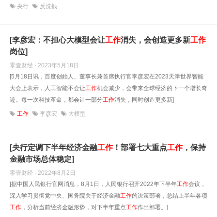
央行
反洗钱
[李彦宏：不担心大模型会让
工作
消失，会创造更多新
工作
岗位]
零壹财经 · 2023年5月18日
[5月18日讯，百度创始人、董事长兼首席执行官李彦宏在2023天津世界智能
大会上表示，人工智能不会让
工作
机会减少，会带来全球经济的下一个增长奇
迹。每一次科技革命，都会让一部分
工作
消失，同时创造更多新]
工作
李彦宏
大模型
[央行定调下半年经济金融
工作
！部署七大重点
工作
，保持
金融市场总体稳定]
零壹财经 · 2022年8月2日
[据中国人民银行官网消息，8月1日，人民银行召开2022年下半年
工作
会议，
深入学习贯彻党中央、国务院关于经济金融
工作
的决策部署，总结上半年各项
工作
，分析当前经济金融形势，对下半年重点
工作
作出部署。]