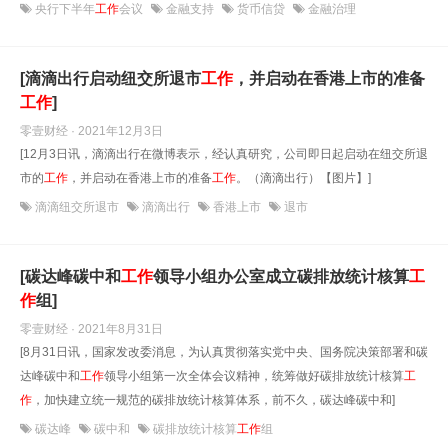
央行下半年
工作
会议
金融支持
货币信贷
金融治理
[滴滴出行启动纽交所退市
工作
，并启动在香港上市的准备
工作
]
零壹财经 · 2021年12月3日
[12月3日讯，滴滴出行在微博表示，经认真研究，公司即日起启动在纽交所退
市的
工作
，并启动在香港上市的准备
工作
。（滴滴出行）【图片】]
滴滴纽交所退市
滴滴出行
香港上市
退市
[碳达峰碳中和
工作
领导小组办公室成立碳排放统计核算
工
作
组]
零壹财经 · 2021年8月31日
[8月31日讯，国家发改委消息，为认真贯彻落实党中央、国务院决策部署和碳
达峰碳中和
工作
领导小组第一次全体会议精神，统筹做好碳排放统计核算
工
作
，加快建立统一规范的碳排放统计核算体系，前不久，碳达峰碳中和]
碳达峰
碳中和
碳排放统计核算
工作
组