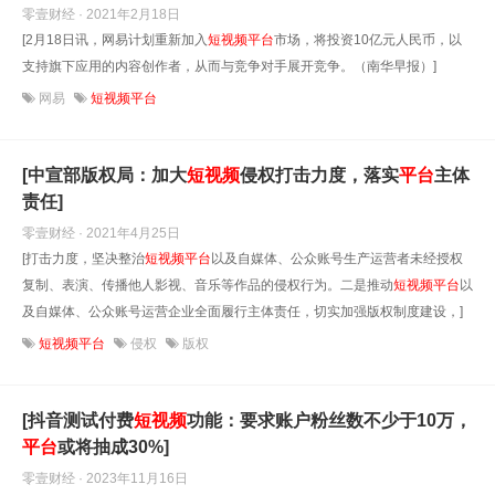
零壹财经 · 2021年2月18日
[2月18日讯，网易计划重新加入
短
视频
平台
市场，将投资10亿元人民币，以
支持旗下应用的内容创作者，从而与竞争对手展开竞争。（南华早报）]
网易
短视频平台
[中宣部版权局：加大
短
视频
侵权打击力度，落实
平台
主体
责任]
零壹财经 · 2021年4月25日
[打击力度，坚决整治
短
视频
平台
以及自媒体、公众账号生产运营者未经授权
复制、表演、传播他人影视、音乐等作品的侵权行为。二是推动
短
视频
平台
以
及自媒体、公众账号运营企业全面履行主体责任，切实加强版权制度建设，]
短视频平台
侵权
版权
[抖音测试付费
短
视频
功能：要求账户粉丝数不少于10万，
平台
或将抽成30%]
零壹财经 · 2023年11月16日