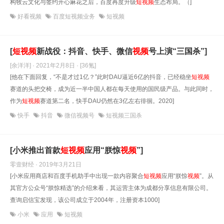
构牧云文化与签约开心麻花之后，百度再度升级
短
视频
生态布局。（]
好看视频
百度短视频业务
短视频
[
短
视频
新战役：抖音、快手、微信
视频
号上演“三国杀”]
[余洋洋] · 2021年2月8日
· [36氪]
[他在下面回复，“不是才过1亿？”此时DAU逼近6亿的抖音，已经稳坐
短
视频
赛道的头把交椅，成为近一半中国人都在每天使用的国民级产品。与此同时，
作为
短
视频
赛道第二名，快手DAU仍然在3亿左右徘徊。2020]
快手
抖音
微信视频号
短视频三国杀
[小米推出首款
短
视频
应用“朕惊
视频
”]
零壹财经 · 2019年3月21日
[小米应用商店和百度手机助手中出现一款内容聚合
短
视频
应用“朕惊
视频
”。从
其官方公众号“朕惊精选”的介绍来看，其运营主体为成都分享信息有限公司。
查询启信宝发现，该公司成立于2004年，注册资本1000]
小米
应用
短视频