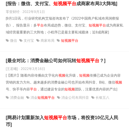
[报告：微信、支付宝、
短
视频
平台
成商家布局3大阵地]
零壹财经 · 2022年9月1日
[9月1日讯，行业研究机构艾瑞咨询发布了《2022中国商户私域布局洞察报
告》。报告显示：多
平台
布局成趋势，微信、支付宝、
短
视频
平台
成为商家私
域经营最重要的三大阵地；小程序已是最主要私域载体；近8成商家]
微信
支付宝
商家布局
短视频平台
[最全对比：消费金融公司如何玩转
短
视频
平台
？]
[王若曦] · 2022年3月16日
[【图片】随着内容传播由文字化向
视频
化升级，
短
视频
传播已成为企业内容
营销的发力方向。越来越多的消费金融公司也开始布局抖音、B站、微信
视频
号、快手等内容
平台
，通过建设专业的
短
视频
团队，注重优质内容的产出]
消费金融
消金
短视频平台
消金公司布局抖音
长银五八
[网易计划重新加入
短
视频
平台
市场，将投资10亿元人民
币]