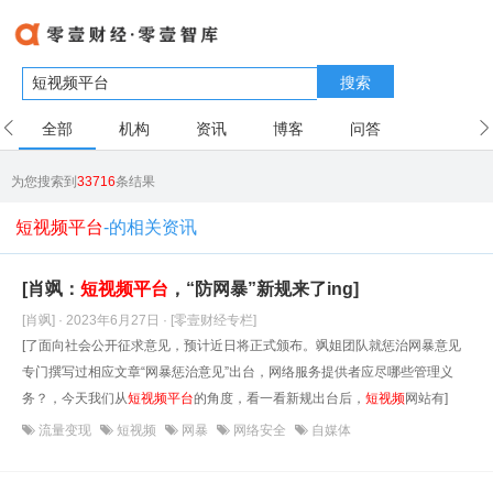
搜索
全部
机构
资讯
博客
问答
用户
为您搜索到
33716
条结果
短视频平台
-的相关资讯
[肖飒：
短
视频
平台
，“防网暴”新规来了ing]
[肖飒] · 2023年6月27日
· [零壹财经专栏]
[了面向社会公开征求意见，预计近日将正式颁布。飒姐团队就惩治网暴意见
专门撰写过相应文章“网暴惩治意见”出台，网络服务提供者应尽哪些管理义
务？，今天我们从
短
视频
平台
的角度，看一看新规出台后，
短
视频
网站有]
流量变现
短视频
网暴
网络安全
自媒体