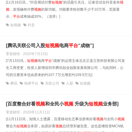
[11月16日讯，“抖音测试付费
短
视频
”的话题引关注。记者尝试在抖音发布
视
频
，发现确有付费
视频
的新功能。功能要求粉丝数不少于10万等，页面显
示，
平台
或将抽成30%。（澎湃）]
短视频
抖音
[腾讯关联公司入股
短
视频
电商
平台
“成物”]
零壹财经 · 2020年7月13日
[7月13日讯，
短
视频
电商
平台
“成物”的运营主体北京正道立世科技有限公司发
生工商变更，投资人新增深圳市腾讯创业创新发展有限公司 ，与此同时，公
司的注册资本也由原来的约107.7万元增至约109.9万元]
腾讯
电商平台
关联公司
入股
短视频
[百度整合好看
视频
和全民小
视频
升级为
短
视频
业务部]
零壹财经 · 2020年11月11日
[11月11日讯，知情人士透露，百度移动生态事业群将好看
视频
与全民小
视频
整合为
短
视频
业务部，由原好看
视频
总经理宋健负责。这也是继投资MCN机