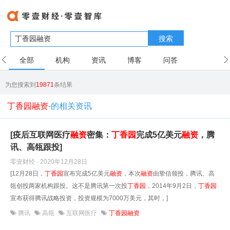
搜索
全部
机构
资讯
博客
问答
用户
为您搜索到
19871
条结果
丁香园融资
-的相关资讯
[疫后互联网医疗
融资
密集：
丁香园
完成5亿美元
融资
，腾
讯、高瓴跟投]
零壹财经 · 2020年12月28日
[12月28日，
丁香园
宣布完成5亿美元
融资
，本次
融资
由挚信领投，腾讯、高
瓴创投两家机构跟投。这不是腾讯第一次投
丁香园
，2014年9月2日，
丁香园
宣布获得腾讯战略投资，投资规模为7000万美元，其时，]
腾讯
高瓴
互联网医疗
丁香园融资