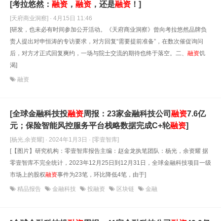
[考拉悠然：
融资
，
融资
，还是
融资
！]
[天府商业洞察] · 4月15日 11:46
[研发，也未必有时间参加公开活动。《天府商业洞察》曾向考拉悠然品牌负
责人提出对申恒涛的专访要求，对方回复“需要提前准备”，在数次催促询问
后，对方才正式回复爽约，一场与院士交流的期待也终于落空。二、
融资
饥
渴]
融资
[全球金融科技投
融资
周报：23家金融科技公司
融资
7.6亿
元；保险智能风控服务平台栈略数据完成C+轮
融资
]
[杨光,余资耀] · 2024年1月3日
· [零壹智库]
[【图片】研究机构：零壹智库报告主编：赵金龙执笔团队：杨光，余资耀 据
零壹智库不完全统计，2023年12月25日到12月31日，全球金融科技项目一级
市场上的股权
融资
事件为23笔，环比降低4笔，由于]
精品报告
金融科技
投融资
区块链
金融