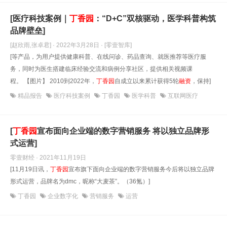
[医疗科技案例｜
丁香园
：“D+C”双核驱动，医学科普构筑
品牌壁垒]
[赵欣雨,张卓君] · 2022年3月28日
· [零壹智库]
[等产品，为用户提供健康科普、在线问诊、药品查询、就医推荐等医疗服
务，同时为医生搭建临床经验交流和病例分享社区，提供相关视频课
程。 【图片】 2010到2022年，
丁香园
自成立以来累计获得5轮
融资
，保持]
精品报告
医疗科技案例
丁香园
医学科普
互联网医疗
[
丁香园
宣布面向企业端的数字营销服务 将以独立品牌形
式运营]
零壹财经 · 2021年11月19日
[11月19日讯，
丁香园
宣布旗下面向企业端的数字营销服务今后将以独立品牌
形式运营，品牌名为dmc，昵称“大麦茶”。（36氪）]
丁香园
企业数字化
营销服务
运营