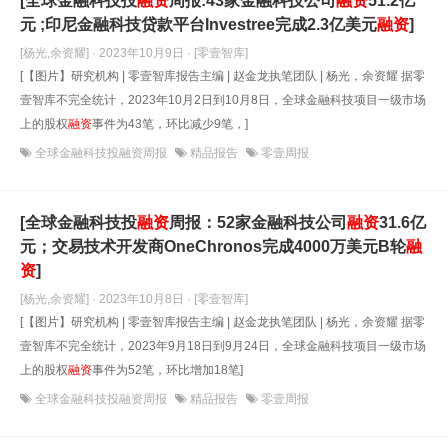
[全球金融科技投
融资
周报:43家金融科技公司
融资
51.2亿
元 ;印尼金融科技贷款平台Investree完成2.3亿美元
融资
]
[杨光,余资耀] · 2023年10月9日
· [零壹智库]
[【图片】研究机构 | 零壹智库报告主编 | 赵金龙执笔团队 | 杨光，余资耀 据零
壹智库不完全统计，2023年10月2日到10月8日，全球金融科技项目一级市场
上的股权
融资
事件为43笔，环比减少9笔，]
全球金融科技投融资周报
精品报告
零壹周报
[全球金融科技投
融资
周报：52家金融科技公司
融资
31.6亿
元；交易技术开发商OneChronos完成4000万美元B轮
融
资
]
[杨光,余资耀] · 2023年10月8日
· [零壹智库]
[【图片】研究机构 | 零壹智库报告主编 | 赵金龙执笔团队 | 杨光，余资耀 据零
壹智库不完全统计，2023年9月18日到9月24日，全球金融科技项目一级市场
上的股权
融资
事件为52笔，环比增加18笔]
全球金融科技投融资周报
精品报告
零壹周报