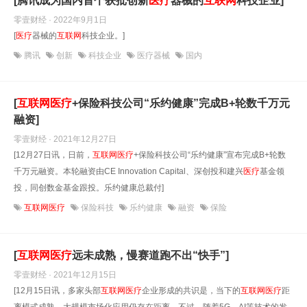
[腾讯成为国内首个获批创新
医疗
器械的
互联网
科技企业]
零壹财经 · 2022年9月1日
[
医疗
器械的
互联网
科技企业。]
腾讯
创新
科技企业
医疗器械
国内
[
互联网
医疗
+保险科技公司“乐约健康”完成B+轮数千万元
融资]
零壹财经 · 2021年12月27日
[12月27日讯，日前，
互联网
医疗
+保险科技公司“乐约健康”宣布完成B+轮数
千万元融资。本轮融资由CE Innovation Capital、深创投和建兴
医疗
基金领
投，同创数金基金跟投。乐约健康总裁付]
互联网医疗
保险科技
乐约健康
融资
保险
[
互联网
医疗
远未成熟，慢赛道跑不出“快手”]
零壹财经 · 2021年12月15日
[12月15日讯，多家头部
互联网
医疗
企业形成的共识是，当下的
互联网
医疗
距
离模式成熟、大规模市场化应用仍存在距离。不过，随着5G、AI等技术的发