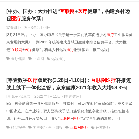
[中办、国办：大力推进“
互联网
+
医疗
健康”，构建乡村远
程
医疗
服务体系]
零壹财经 · 2023年2月24日
[2月24日讯，中办、国办印发《关于进一步深化改革促进乡村
医疗
卫生体系健
康发展的意见》，到2025年统筹建成县域卫生健康综合信息平台。大力推
进“
互联网
+
医疗
健康”，构建乡村远程
医疗
服务体系，推广远程]
医疗健康
互联网
远程医疗
[零壹数字
医疗
双周报(3.28日-4.10日)：
互联网
医疗
将推进
线上线下一体化监管；京东健康2021年收入大增58.3%]
[景晓宇,张卓君] · 2022年4月11日
· [零壹智库]
[药、科普教育等一系列健康服务，打造触手可及的线上“家庭药箱”，惠及更多
中国家庭。在产业端，双方还将携手助力连锁药店数字化升级，推出包括培
训、运营工具开发等项目，推动“
互联网
+
医疗
”新零售生态的发展。（]
精品报告
零壹数字医疗周报
互联网医疗
开立医疗