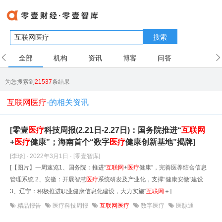
搜索
全部
机构
资讯
博客
问答
用户
为您搜索到
21537
条结果
互联网医疗
-的相关资讯
[零壹
医疗
科技周报(2.21日-2.27日)：国务院推进“
互联网
+
医疗
健康”；海南首个“数字
医疗
健康创新基地”揭牌]
[李珍] · 2022年3月1日
· [零壹智库]
[【图片】一周速览1、国务院：推进“
互联网
+
医疗
健康”，完善医养结合信息
管理系统 2、安徽：开展智慧
医疗
系统研发及产业化，支撑“健康安徽”建设
3、辽宁：积极推进职业健康信息化建设，大力实施“
互联网
＋]
精品报告
医疗科技周报
互联网医疗
数字医疗
医脉通