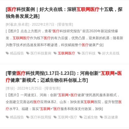
[
医疗
科技案例｜好大夫在线：深耕
互联网
医疗
十五载，探
独角兽发展之路]
[时羲农,张卓君] · 2022年2月7日
· [零壹智库]
[【图片】​点击上方图片，查看“
医疗
科技研究报告” 前言2020年新冠疫情爆
发，
互联网
医疗
作为线下
医疗
的有力后援，优势凸显，迎来新的机遇；随着新
兴数字技术的迅速发展和不断渗透，科技赋能整个
医疗
健康产业]
精品报告
医疗科技案例
互联网医疗
医疗科技
好大夫在线
[零壹
医疗
科技周报(1.17日-1.23日)：河南创新“
互联网
+
医
疗
健康”新模式；迈威生物在科创板上市]
[李珍] · 2022年1月25日
· [零壹智库]
[【图片】一周速览1、河南：创新“
互联网
+
医疗
健康”便民惠民服务新模式，
全面建立完善远程
医疗
应用体系2、山东：加快发展
互联网
医院，提升智慧
医
疗
水平3、福建：落实“
互联网
+”
医疗
服务和医保支付政策，加快]
精品报告
医疗科技周报
互联网+医疗
迈威生物
医达健康