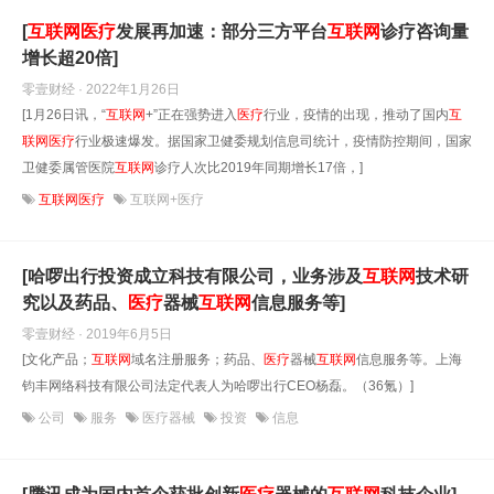
[
互联网
医疗
发展再加速：部分三方平台
互联网
诊疗咨询量
增长超20倍]
零壹财经 · 2022年1月26日
[1月26日讯，“
互联网
+”正在强势进入
医疗
行业，疫情的出现，推动了国内
互
联网
医疗
行业极速爆发。据国家卫健委规划信息司统计，疫情防控期间，国家
卫健委属管医院
互联网
诊疗人次比2019年同期增长17倍，]
互联网医疗
互联网+医疗
[哈啰出行投资成立科技有限公司，业务涉及
互联网
技术研
究以及药品、
医疗
器械
互联网
信息服务等]
零壹财经 · 2019年6月5日
[文化产品；
互联网
域名注册服务；药品、
医疗
器械
互联网
信息服务等。上海
钧丰网络科技有限公司法定代表人为哈啰出行CEO杨磊。（36氪）]
公司
服务
医疗器械
投资
信息