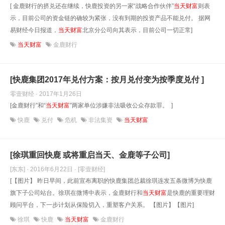
[ 金鹿财行的挤兑还在继续，快鹿投资的另一家“战略合作伙伴”
当天财富
则表
示，目前公司的资金链的确较为紧张，没有到期的投资产品不能兑付。 据网
易财经今日报道，
当天财富
北京分公司向其表示，目前公司一切正常]
当天财富
金鹿财行
[快鹿集团2017年兑付方案：按月兑付变为按季度兑付 ]
零壹财经 · 2017年1月26日
[金鹿财行”和“
当天财富
”两家单位涉嫌非法吸收公众存款罪。 ]
快鹿
兑付
危机
非法集资
当天财富
[徐琪重回快鹿 或将重启当天、金鹿等子公司]
[东东] · 2016年6月22日
· [零壹财经]
[【图片】 昨日早间，此前宣布离职的快鹿集团总裁徐琪连发五条微博为快鹿
旗下子公司站台。徐琪在微博中表示，金鹿财行和
当天财富
是快鹿的重要理财
顾问平台，下一步计划从保险切入，重塑客户关系。 【图片】【图片]
徐琪
快鹿
当天财富
金鹿财行