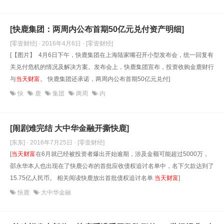
[快鹿集团：两周内公布首期50亿元兑付资产明细]
[零壹财经] · 2016年4月6日
· [零壹财经]
[【图片】 4月6日下午，快鹿集团在上海陆家嘴召开小型发布会，统一回复有
关兑付危机的情况及解决方案。发布会上，快鹿集团宣布，投资收购金鹿财行
与
当天财富
。 快鹿集团还承诺，两周内公布首期50亿元兑付]
快
鹿
集团
两周
内
[闹剧难完结 大中华金融开撕快鹿]
[东东] · 2016年7月25日
· [零壹财经]
[
当天财富
在6月就已经被投资者爆出开始逾期，涉及金额可能超过5000万，
邵永华本人也出现在了快鹿公布的首批应收债权追讨名单中，名下欠款达到了
15.75亿人民币。 相关阅读快鹿放出首批债权追讨名单
当天财富
]
快鹿
大中华金融