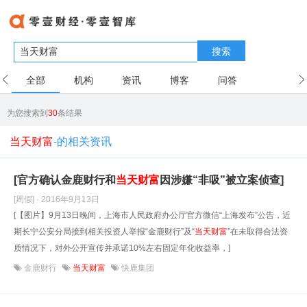
搜索
全部
机构
资讯
博客
问答
用户
为您搜索到
30
条结果
当天财富
-的相关资讯
[官方确认金鹿财行和
当天财富
因涉嫌“非吸”被立案侦查]
[周假] · 2016年9月13日
[【图片】9月13日晚间，上海市人民政府办公厅官方微信“上海发布”公告，近
期长宁公安分局接到相关投资人举报“金鹿财行”及“
当天财富
”在未取得合法资
质情况下，对外公开宣传并承诺10%左右固定年化收益率，]
金鹿财行
当天财富
快鹿集团