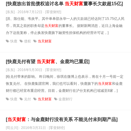
[快鹿放出首批债权追讨名单
当天财富
董事长欠款超15亿]
[东东] · 2016年7月12日
· [零壹财经]
[洪、陈仕能、韦炎平。其中单单邵永华一人的欠款就已经达到了15.75亿人民
币，而其之前的职务却是
当天财富
的董事长。 据财新网消息，近日上海金融
办下达批复称，停止换发快鹿旗下融资性担保机构的经营许可证，]
快鹿
债权
当天财富
[快鹿兑付有望
当天财富
、金鹿均已重启]
[东东] · 2016年5月30日
· [零壹财经]
[给兑付带来的影响。 昨日晚间，徐琪在微博上也表示，将在十月一号前一定
恢复兑付。 在快鹿集团官网，我们也可以看到，快鹿旗下的
当天财富
和金鹿
财行都已经宣布重启经营。目前，金鹿财行在沪分支机构已缩减至8家，]
快鹿
兑付
当天财富
金鹿财行
[
当天财富
：与金鹿财行没有关系 不能兑付未到期产品]
[苟云川] · 2016年3月31日
· [零壹财经]