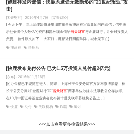
[施建祥发内部信：快鹿系遭受无数隐形的"21世纪报业"攻
击]
[零壹财经] · 2016年4月7日
· [零壹财经]
[ 今天下午，网上流传出快鹿集团前董事长施建祥写给集团的内部信，信中表
示他会将个人数亿的资产和部分现金借给
当天财富
与金鹿财行，并会对投资人
负责。 信件原文如下： 大家好，魔都近日阴雨阵阵，城市笼罩在]
施建祥
快鹿系
[快鹿发布兑付公告 已为1.5万投资人兑付超2亿元]
[东东] · 2016年11月16日
[的办公楼已不能随意进入。随即，上海长宁公安分局官方发布微博消息，称
长宁公安分局对“金鹿财行”和“
当天财富
”两家单位涉嫌非法吸收公众存款罪。
在10月中国证券基金业协会发布第十批失联私募机构公告上，]
快鹿
兑付
失联机构
诈骗
追讨
<<<点击查看更多搜索结果>>>