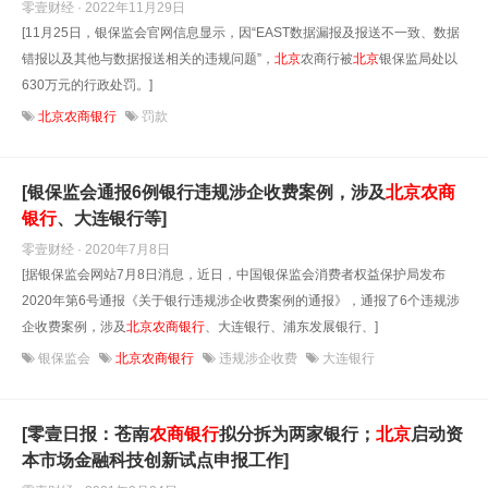
零壹财经 · 2022年11月29日
[11月25日，银保监会官网信息显示，因“EAST数据漏报及报送不一致、数据
错报以及其他与数据报送相关的违规问题”，
北京
农商行被
北京
银保监局处以
630万元的行政处罚。]
北京农商银行
罚款
[银保监会通报6例银行违规涉企收费案例，涉及
北京
农商
银行
、大连银行等]
零壹财经 · 2020年7月8日
[据银保监会网站7月8日消息，近日，中国银保监会消费者权益保护局发布
2020年第6号通报《关于银行违规涉企收费案例的通报》，通报了6个违规涉
企收费案例，涉及
北京
农商银行
、大连银行、浦东发展银行、]
银保监会
北京农商银行
违规涉企收费
大连银行
[零壹日报：苍南
农商银行
拟分拆为两家银行；
北京
启动资
本市场金融科技创新试点申报工作]