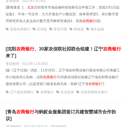
零壹财经 · 2021年2月24日
[要闻速览 1、
北京
启动资本市场金融科技创新试点申报工作，首批3月1日起
征集2、中央一号文件：大力开展农户小额信贷、保单质押贷3、央行数字货
币研究所加入多边央行数字货币桥研究项目4、苍南
农商银行
拟]
苍南农商银行
区块链
零壹日报
摇钱花
顺丰金融
[沈阳
农商银行
、30家农信联社拟联合组建！辽宁
农商银行
来了]
零壹财经 · 2022年11月28日
[据《辽宁日报》消息，11月26日，辽宁省农村商业银行股份有限公司筹建工
作小组发布公告称，沈阳
农商银行
与30家农信联社组建辽宁省农村商业银行
股份有限公司（以监管部门核准名称为准，简称“辽宁省
农商银行
”]
辽宁省农商银行
农商银行
农信改革
河南农商联合银行
[青岛
农商银行
与蚂蚁金服集团签订共建智慧城市合作协
议]
[零壹财经] · 2017年7月31日
· [零壹财经]