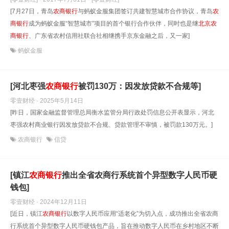
[7月27日，青岛
农商银行
与蚂蚁金服集团签订共建智慧城市合作协议，青岛
农
商银行
成为蚂蚁金服“智慧城市”项目的首个银行合作伙伴，同时也是继
北京
农
商银行
、广东省农村信用社联合社相继携手京东金融之后，又一家]
蚂蚁金服
[河北枣强
农商银行
被罚130万：因发放贷款不合规等]
零壹财经 · 2025年5月14日
[昨日，国家金融监督管理总局衡水监管分局行政处罚信息公开表显示，河北
枣强农村商业银行因发放贷款不合规、贷款管理不审慎，被罚款130万元。]
农商银行
信贷
[镇江
农商银行
推出全省农商行系统首个异型数字人民币硬
钱包]
零壹财经 · 2024年12月11日
[近日，镇江
农商银行
以数字人民币应用“适老化”为切入点，成功推出全省农商
行系统首个异型数字人民币硬钱包产品，旨在推动数字人民币在乡村地区不断