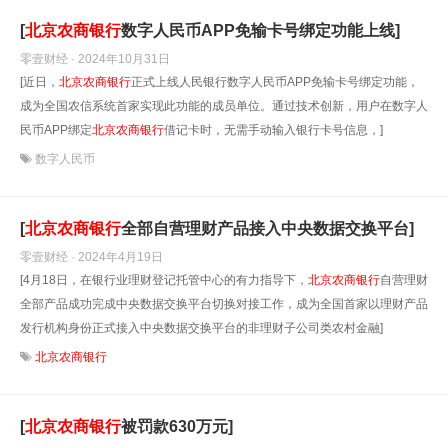
[
北京
农商银行
数字人民币APP免输卡号绑定功能上线]
零壹财经 · 2024年10月31日
[近日，
北京
农商银行
正式上线人民银行数字人民币APP免输卡号绑定功能，
成为全国农信系统首家实现此功能的成员单位。通过技术创新，用户在数字人
民币APP绑定
北京
农商银行
借记卡时，无需手动输入银行卡号信息，]
数字人民币
[
北京
农商银行
全部自营理财产品接入中央数据交换平台]
零壹财经 · 2024年4月19日
[4月18日，在银行业理财登记托管中心的有力指导下，
北京
农商银行
自营理财
全部产品成功完成中央数据交换平台切换对接工作，成为全国首家以理财产品
发行机构身份正式接入中央数据交换平台的非理财子公司类农村金融]
北京农商银行
[
北京
农商银行
被罚款630万元]