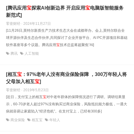
[腾讯应用
宝
探索AI创新边界 开启应用
宝
电脑版智能服务
新范式]
零壹财经 · 2024年11月27日
[11月26日,英特尔新质生产力技术生态大会在成都举办。会上,英特尔联合全
球开源伙伴及生态合作伙伴,共同探讨了企业开放平台、AI PC开源项目和基础
软件基座等多个议题。腾讯应用
宝
技术总监蒋超聚焦“AI]
腾讯
人工智能
[相互
宝
：97%老年人没有商业保险保障 ，300万年轻人将
父母加入相互
宝
]
零壹财经 · 2019年5月23日
[近日，支付宝上的相互
宝
对中老年群体的保障情况进行了调研。调研结果显
示，60-70岁老人超过97%没有购买过商业保险，风险抵抗能力极低，一遇大
病就容易让家庭陷入“经济危机”。在支付宝上，已经有300多]
商业保险
相互宝
年轻人