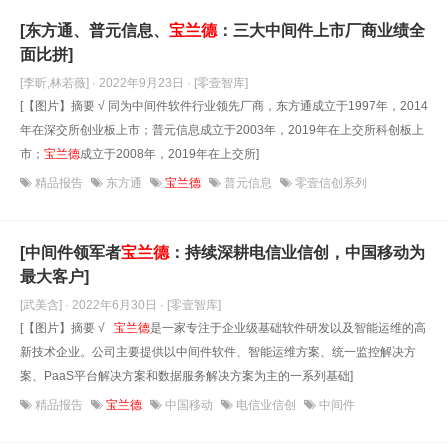
[东方通、普元信息、
宝
兰德
：三大中间件上市厂商业绩全
面比拼]
[李昕,林若薇] · 2022年9月23日
· [零壹智库]
[【图片】摘要 √ 同为中间件软件行业领先厂商，东方通成立于1997年，2014
年在深交所创业板上市；普元信息成立于2003年，2019年在上交所科创板上
市；
宝
兰德
成立于2008年，2019年在上交所]
精品报告
东方通
宝兰德
普元信息
零壹信创系列
[中间件领军者
宝
兰德
：持续深耕电信业信创，中国移动为
最大客户]
[武美含] · 2022年6月30日
· [零壹智库]
[【图片】摘要 √
宝
兰德
是一家专注于企业级基础软件研发以及智能运维的高
新技术企业。公司主要提供以中间件软件、智能运维方案、统一监控解决方
案、PaaS平台解决方案和数据服务解决方案为主的一系列基础]
精品报告
宝兰德
中国移动
电信业信创
中间件