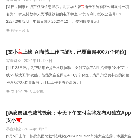
[近日，国家知识产权局信息显示，北京华大智
宝
电子系统有限公司取得一项
名为“一种支持数字人民币硬钱包的电子学生卡”的专利，授权公告号CN
222420972 U，申请日期为2023年12月。专利摘要显示]
数字人民币
[支小
宝
上线“AI帮找工作”功能，已覆盖超400万个岗位]
零壹财经 · 2024年11月28日
[11月28日讯，为帮助用户提升求职体验，支付宝旗下AI生活管家"支小宝"上
线"AI帮找工作"功能，智能聚合全网超400万个职位，为用户提供丰富的岗位
推荐及求职指导服务，让找工作更省心高效。]
支小宝
人工智能
[蚂蚁集团总裁韩歆毅：今天下午支付宝将发布AI独立App
支小
宝
]
零壹财经 · 2024年9月5日
[9月5日上午，蚂蚁集团总裁韩歆毅在2024Inclusion外滩大会透露，本届大会