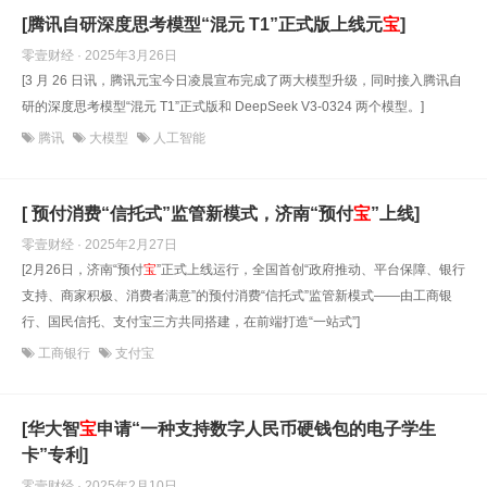
[腾讯自研深度思考模型“混元 T1”正式版上线元
宝
]
零壹财经 · 2025年3月26日
[3 月 26 日讯，腾讯元宝今日凌晨宣布完成了两大模型升级，同时接入腾讯自
研的深度思考模型“混元 T1”正式版和 DeepSeek V3-0324 两个模型。]
腾讯
大模型
人工智能
[ 预付消费“信托式”监管新模式，济南“预付
宝
”上线]
零壹财经 · 2025年2月27日
[2月26日，济南“预付
宝
”正式上线运行，全国首创“政府推动、平台保障、银行
支持、商家积极、消费者满意”的预付消费“信托式”监管新模式——由工商银
行、国民信托、支付宝三方共同搭建，在前端打造“一站式”]
工商银行
支付宝
[华大智
宝
申请“一种支持数字人民币硬钱包的电子学生
卡”专利]
零壹财经 · 2025年2月10日