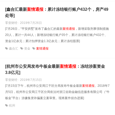
[鑫合汇最新
案情
通报
：累计冻结银行账户432个，房产49
处等]
零壹财经 · 2019年7月26日
[7月26日，“平安拱墅”发布了鑫合汇的最新
案情
通报
，新增采取刑事强制措施
20人，累计一共44人；新增冻结银行账户35个，累计冻结银行账户432个、
资金1亿余元；累计扣押资金1.3亿余元；累计冻结股票]
鑫合汇
资金
案情通报
[杭州市公安局发布牛板金最新
案情
通报
：冻结涉案资金
3.8亿元]
零壹财经 · 2019年7月15日
[7月15日下午，杭州市公安局江干区分局发布牛板金最新
案情
通报
。2018年7
月5日，杭州市公安局江干区分局依法对浙江佐助金融信息服务有限公司（“牛
板金”平台）涉嫌集资诈骗案立案审查。现将案件侦办进展]
杭州