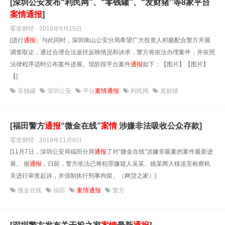
[深圳公安发布“利民网”、“零钱罐”、“发财猪”等8家平台
案情
通报
]
零壹财经 · 2018年9月15日
[进行
通报
。与此同时，深圳南山公安分局希望广大投资人积极配合警方开展
调查取证，通过合理合法途径反映情况和诉求，警方将依法办理案件，并依照
法律程序适时公布案件进展。现阶段平台案件
通报
如下：【图片】【图片】
【]
零钱罐
深圳公安
平台
案情通报
利民网
发财猪
[福田警方
通报
“微金在线”
案情
涉嫌非法吸收公众存款]
零壹财经 · 2019年11月8日
[11月7日，深圳公安局福田分局
通报
了对“微金在线”涉嫌非吸案的案件最新进
展。 据
通报
，日前，警方依法已将犯罪嫌疑人吴某、姚某两人移送至检察机
关进行审查起诉，并强制执行刑事拘留。（网贷之家）]
微金在线
福田
案情通报
警方