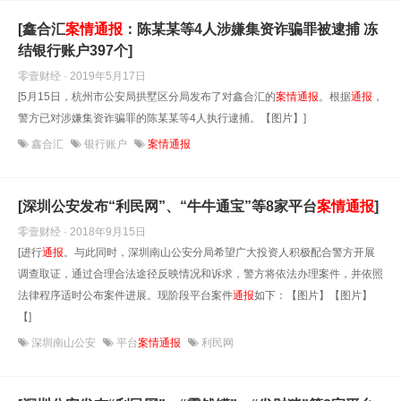
[鑫合汇
案情
通报
：陈某某等4人涉嫌集资诈骗罪被逮捕 冻
结银行账户397个]
零壹财经 · 2019年5月17日
[5月15日，杭州市公安局拱墅区分局发布了对鑫合汇的
案情
通报
。根据
通报
，
警方已对涉嫌集资诈骗罪的陈某某等4人执行逮捕。【图片】]
鑫合汇
银行账户
案情通报
[深圳公安发布“利民网”、“牛牛通宝”等8家平台
案情
通报
]
零壹财经 · 2018年9月15日
[进行
通报
。与此同时，深圳南山公安分局希望广大投资人积极配合警方开展
调查取证，通过合理合法途径反映情况和诉求，警方将依法办理案件，并依照
法律程序适时公布案件进展。现阶段平台案件
通报
如下：【图片】【图片】
【]
深圳南山公安
平台
案情通报
利民网