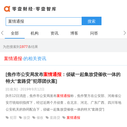
搜索
全部
机构
资讯
博客
问答
用户
为您搜索到
1977
条结果
案情通报
-的相关资讯
[焦作市公安局发布
案情
通报
：侦破一起集放贷催收一体的
特大“套路贷”犯罪团伙案]
[任俊东] · 2019年9月12日
[9月12日消息，焦作市公安局发布
案情
通报
称，焦作警方在公安部、河南省公
安厅统组织指挥下，经过近两个月侦查，在北京、河北、广东广西、四川等地
公安机关的协同配合下，侦破一起集放贷催收一体的特大“套路贷”]
犯罪
放贷
催收
套路贷
案情通报