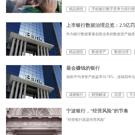
精品报告
手机银行数字竞争力排行榜
上市银行数据治理总览：2.5亿罚
作为银行数据要素创新业务的数据资产融资开
精品报告
数据资产
数据治理
最会赚钱的银行
加权平均净资产收益率18.78%，连续四年
成都银行
财报解读
信贷
不
宁波银行，“经营风险”的节奏
“经营银行就是经营风险”