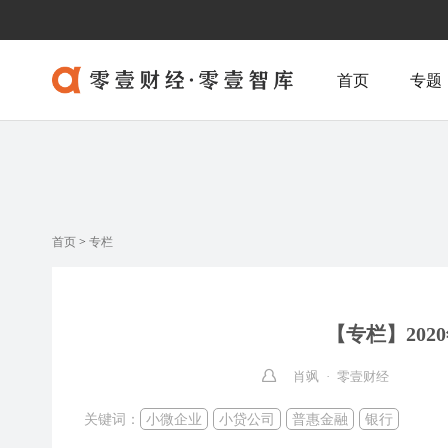
首页
专题
首页
>
专栏
【专栏】20
肖飒 · 零壹财经
关键词：
小微企业
小贷公司
普惠金融
银行