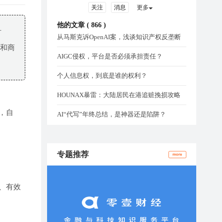
关注
消息
更多
他的文章 (
866
)
有
从马斯克诉OpenAI案，浅谈知识产权反垄断
求和商
AIGC侵权，平台是否必须承担责任？
个人信息权，到底是谁的权利？
HOUNAX暴雷：大陆居民在港追赃挽损攻略
，自
AI“代写”年终总结，是神器还是陷阱？
专题推荐
more
、有效