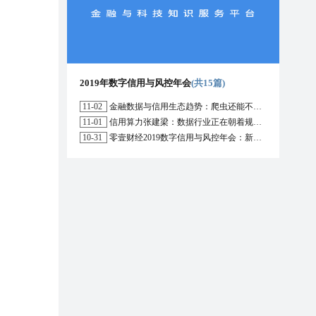
2019年数字信用与风控年会
(共15篇)
11-02
金融数据与信用生态趋势：爬虫还能不能用？区块链能解决哪些问题？
11-01
信用算力张建梁：数据行业正在朝着规范化方向演进，数据确权是数据开放的前提
10-31
零壹财经2019数字信用与风控年会：新形势下行业的机遇与挑战