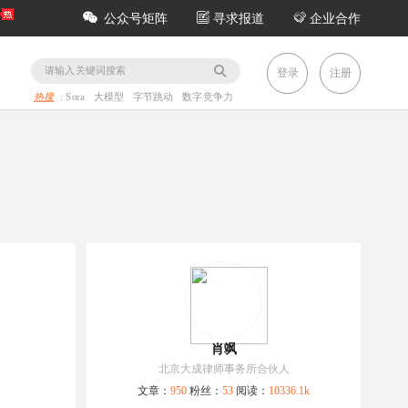
公众号矩阵
寻求报道
企业合作
务
登录
注册
热搜
:
Sora
大模型
字节跳动
数字竞争力
肖飒
北京大成律师事务所合伙人
文章：
950
粉丝：
53
阅读：
10336.1k