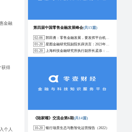
惠金融
第四届中国零售金融发展峰会
(共15篇)
02-06
郭田勇：零售金融发展，要发挥平台机构的作用
01-20
星图金融研究院副院长薛洪言：2023年消费信贷或迎来新起点
01-20
上海科技金融研究所执行副所长孟添：开放银行与嵌入式金融为数字普惠金融带来更大发展空间
“获得
《陆家嘴》交流会第6期
(共14篇)
10-20
银行场景生态与数智化运营报告（2022）
入个人