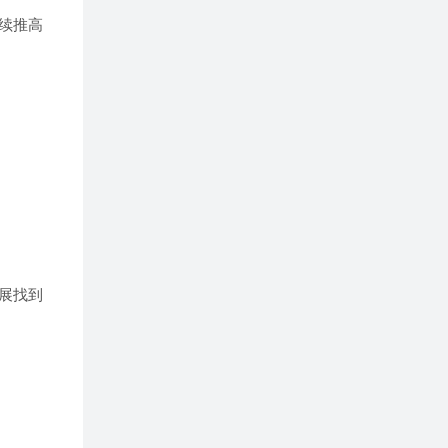
续推高
展找到