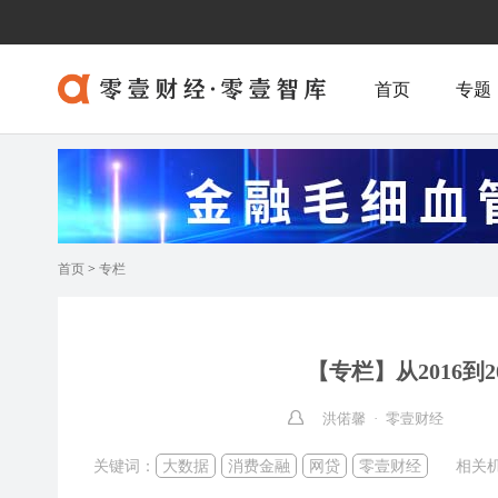
首页
专题
首页
>
专栏
【专栏】从2016
洪偌馨 · 零壹财经
关键词：
大数据
消费金融
网贷
零壹财经
相关