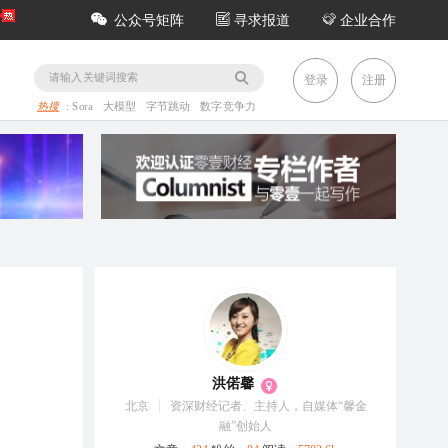
公众号矩阵
寻求报道
企业合作
务
登录
注册
热搜
:
Sora
大模型
字节跳动
数字竞争力
洪偌馨
北京
资深财经记者、主持人，自媒体“馨金
融”创始人