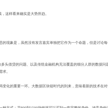
继续，这样看来确实是大势所趋。
思的现象是，虽然没有发言嘉宾单独把它作为一个命题，但是讨论每
解决多头借贷的问题、以及传统金融机构无法覆盖的细分人群的数据问
需求。
局变化的重要一环。大数据区块链时代的到来，意味着新的技术在对
种方式：花800到1500块钱就可以买到一套完整的身份，涵盖身份