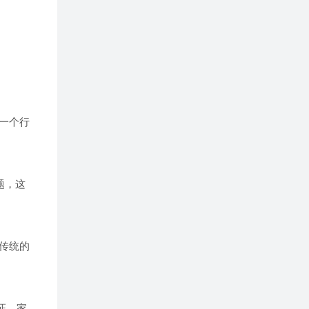
一个行
题，这
传统的
证、家