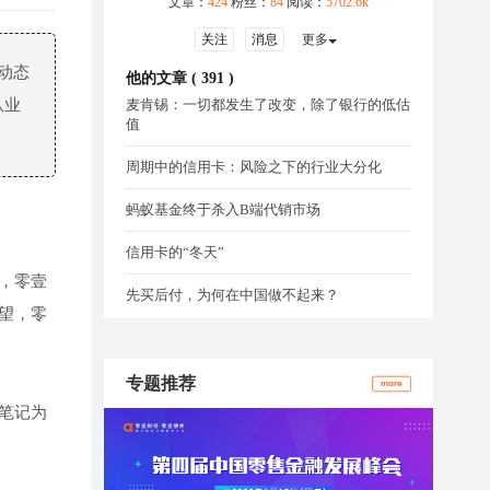
文章：
424
粉丝：
84
阅读：
5702.6k
关注
消息
更多
动态
他的文章 (
391
)
从业
麦肯锡：一切都发生了改变，除了银行的低估
值
周期中的信用卡：风险之下的行业大分化
蚂蚁基金终于杀入B端代销市场
信用卡的“冬天”
，零壹
先买后付，为何在中国做不起来？
望，零
专题推荐
more
笔记为