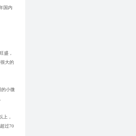
年国内
旺盛，
有很大的
州的小微
。
以上，
超过70