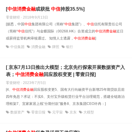
[
中信
消费金融
或获批
中信
持股35.5%]
零壹财经 · 2018年9月13日
[据悉，中国
中信
集团有限公司（简称“
中信
集团”）、
中信
信托有限责任公司
（简称“
中信
信托”）与金蝶国际（00268.HK）合资成立的
中信
消费金融
近日
或获得监管机构审核通过。 知情人士透露，
中信
消费金融
]
中信集团
消费金融
牌照
银行
[ 京东7月13日推出大模型；北京先行探索开展数据资产入
表；
中信
消费金融
回应股权变更 | 零壹日报]
零壹财经 · 2023年7月5日
[4、
中信
消费金融
回应股权变更5、国有大行向融资平台新增25年期贷款且前
四年免息？求证：不实6、支付宝升级租赁行业平台治理规范，搭建全链路治
理框架7、宜家家居上线“分期付款”服务8、京东集团CEO许冉：]
数据资产
零壹日报
元宇宙
京东
大模型