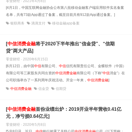
零壹财经 · 2021年4月8日
[4月1日，中国互联网金融协会公布第八批移动金融客户端应用软件实名备案
名单，共有73款App通过了备案，截至目前共有912款App通过备案。]
银联商务
滴滴支付
移动金融app备案
[
中信
消费金融
将于2020下半年推出“信金贷”、“信期
贷”两大产品]
零壹财经 · 2020年6月15日
[6月12日，由中国
中信
有限公司、
中信
信托有限责任公司、金蝶软件（中国）
有限公司等三家股东共同出资的
中信
消费金融
有限公司（下称“
中信
消金”）在
公司职场举办了一系列周年庆祝活动。开业一年来，
中信
消费金融
]
中信消费金融
信金贷
信期贷
[
中信
消费金融
首份业绩出炉：2019开业半年营收0.41亿
元，净亏损0.64亿元]
零壹财经 · 2020年5月8日
[5月8日讯，近日，
中信
银行披露了关联公司
中信
消费金融
公司（以下简称：