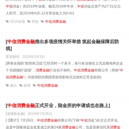
中信
消金）的2019年业绩。截至2019年年末，
中信
消金总资产为27.51亿元
人民币，其2019年6月-12月营业收入为0.41]
2019业绩
营收
中信消费金融
[
中信
消费金融
推出多项疫情关怀举措 筑起金融保障后防
线]
零壹财经 · 2020年3月3日
[席卷全国的“疫情保卫战”已经历时一个多月，各行各业都在义无反顾地奔赴这
个无硝烟的“战场”，
消费金融
行业也不例外。
中信
消费金融
有限公司（简称“
中
信
消费金融
”）对疫情防控期因受疫情影响无法按时正常还款的]
推出
疫情
中信消费金融
[
中信
消费金融
正式开业，陆金所的申请或也在路上]
[读懂新金融] · 2019年7月26日
[【图片】7月26日，
中信
消费金融
有限公司(下称“
中信
消金”)在京正式开业。
这是中国银保监会批复成立的第24家
消费金融
公司，也是首家信托系
消费金