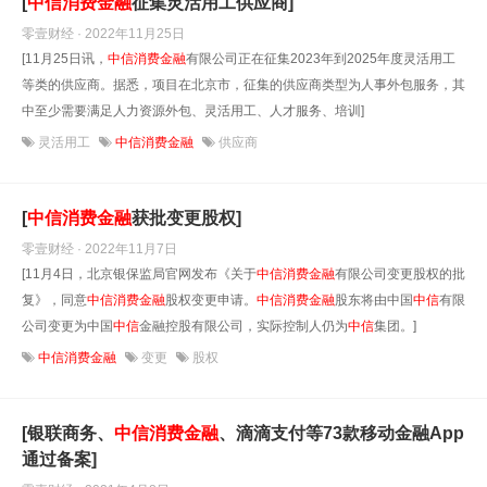
[
中信
消费金融
征集灵活用工供应商]
零壹财经 · 2022年11月25日
[11月25日讯，
中信
消费金融
有限公司正在征集2023年到2025年度灵活用工
等类的供应商。据悉，项目在北京市，征集的供应商类型为人事外包服务，其
中至少需要满足人力资源外包、灵活用工、人才服务、培训]
灵活用工
中信消费金融
供应商
[
中信
消费金融
获批变更股权]
零壹财经 · 2022年11月7日
[11月4日，北京银保监局官网发布《关于
中信
消费金融
有限公司变更股权的批
复》，同意
中信
消费金融
股权变更申请。
中信
消费金融
股东将由中国
中信
有限
公司变更为中国
中信
金融控股有限公司，实际控制人仍为
中信
集团。]
中信消费金融
变更
股权
[银联商务、
中信
消费金融
、滴滴支付等73款移动金融App
通过备案]