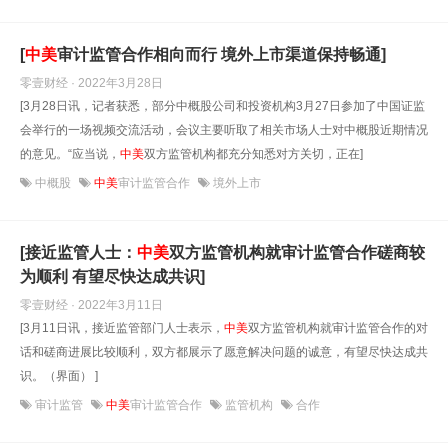
[
中美
审计监管合作相向而行 境外上市渠道保持畅通]
零壹财经 · 2022年3月28日
[3月28日讯，记者获悉，部分中概股公司和投资机构3月27日参加了中国证监
会举行的一场视频交流活动，会议主要听取了相关市场人士对中概股近期情况
的意见。“应当说，
中美
双方监管机构都充分知悉对方关切，正在]
中概股
中美
审计监管合作
境外上市
[接近监管人士：
中美
双方监管机构就审计监管合作磋商较
为顺利 有望尽快达成共识]
零壹财经 · 2022年3月11日
[3月11日讯，接近监管部门人士表示，
中美
双方监管机构就审计监管合作的对
话和磋商进展比较顺利，双方都展示了愿意解决问题的诚意，有望尽快达成共
识。（界面） ]
审计监管
中美
审计监管合作
监管机构
合作