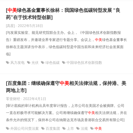
[
中美
绿色基金董事长徐林：我国绿色低碳转型发展 “良
药”在于技术转型创新]
[高星] · 2022年5月18日
[与发展实验室、能见研究院联合主办。会上，《中国绿色技术创新指数报
告》重磅发布，并邀请业界专家进行专题分享。会议上，
中美
绿色基金董事长
徐林在主题演讲当中表示，绿色低碳转型是中国当前和未来经济社会发展面
临]
风力发电
光伏
绿色低碳
中国绿色技术创新指数
[百度集团：继续确保遵守
中美
相关法律法规，保持港、美
两地上市]
零壹财经 · 2022年4月1日
[审计底稿的审计机构出具年度审计报告，上市公司在美国才会被摘牌。公司
一直在积极寻求可能解决方案。公司将继续确保遵守
中美
相关法律法规，并在
条件允许的情况下，保持本公司在纳斯达克市场及香港联合交易所有限公司]
外国公司问责法案
百度集团
上市
法规
中美