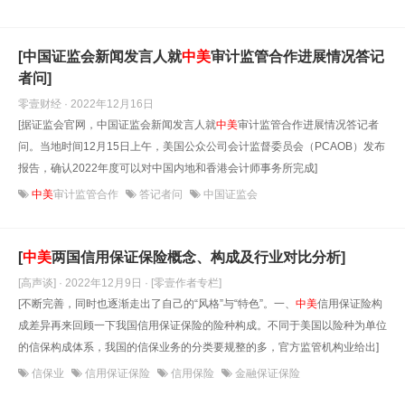
[中国证监会新闻发言人就
中美
审计监管合作进展情况答记
者问]
零壹财经 · 2022年12月16日
[据证监会官网，中国证监会新闻发言人就
中美
审计监管合作进展情况答记者
问。当地时间12月15日上午，美国公众公司会计监督委员会（PCAOB）发布
报告，确认2022年度可以对中国内地和香港会计师事务所完成]
中美
审计监管合作
答记者问
中国证监会
[
中美
两国信用保证保险概念、构成及行业对比分析]
[高声谈] · 2022年12月9日
· [零壹作者专栏]
[不断完善，同时也逐渐走出了自己的“风格”与“特色”。一、
中美
信用保证险构
成差异再来回顾一下我国信用保证保险的险种构成。不同于美国以险种为单位
的信保构成体系，我国的信保业务的分类要规整的多，官方监管机构业给出]
信保业
信用保证保险
信用保险
金融保证保险