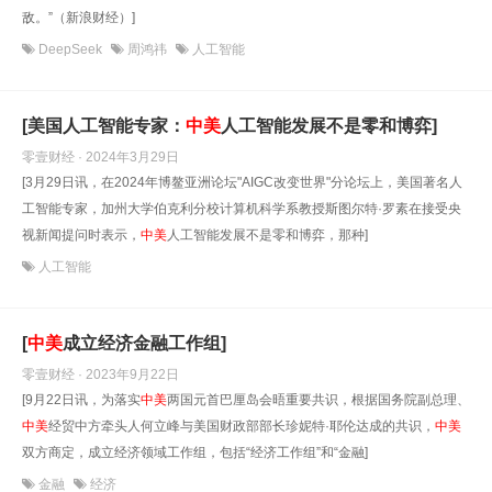
敌。”（新浪财经）]
DeepSeek
周鸿祎
人工智能
[美国人工智能专家：
中美
人工智能发展不是零和博弈]
零壹财经 · 2024年3月29日
[3月29日讯，在2024年博鳌亚洲论坛"AIGC改变世界"分论坛上，美国著名人
工智能专家，加州大学伯克利分校计算机科学系教授斯图尔特·罗素在接受央
视新闻提问时表示，
中美
人工智能发展不是零和博弈，那种]
人工智能
[
中美
成立经济金融工作组]
零壹财经 · 2023年9月22日
[9月22日讯，为落实
中美
两国元首巴厘岛会晤重要共识，根据国务院副总理、
中美
经贸中方牵头人何立峰与美国财政部部长珍妮特·耶伦达成的共识，
中美
双方商定，成立经济领域工作组，包括“经济工作组”和“金融]
金融
经济