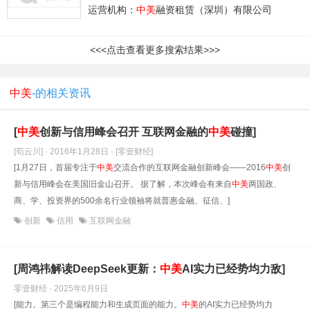
运营机构：
中美
融资租赁（深圳）有限公司
<<<点击查看更多搜索结果>>>
中美
-的相关资讯
[
中美
创新与信用峰会召开 互联网金融的
中美
碰撞]
[苟云川] · 2016年1月28日
· [零壹财经]
[1月27日，首届专注于
中美
交流合作的互联网金融创新峰会——2016
中美
创
新与信用峰会在美国旧金山召开。 据了解，本次峰会有来自
中美
两国政、
商、学、投资界的500余名行业领袖将就普惠金融、征信、]
创新
信用
互联网金融
[周鸿祎解读DeepSeek更新：
中美
AI实力已经势均力敌]
零壹财经 · 2025年6月9日
[能力。第三个是编程能力和生成页面的能力。
中美
的AI实力已经势均力