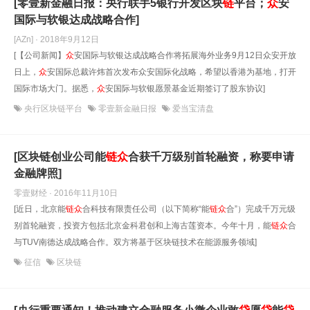
[零壹新金融日报：央行联手5银行开发区块
链
平台；
众
安
国际与软银达成战略合作]
[AZn] · 2018年9月12日
[【公司新闻】
众
安国际与软银达成战略合作将拓展海外业务9月12日众安开放
日上，
众
安国际总裁许炜首次发布众安国际化战略，希望以香港为基地，打开
国际市场大门。据悉，
众
安国际与软银愿景基金近期签订了股东协议]
央行区块链平台
零壹新金融日报
爱当宝清盘
[区块链创业公司能
链
众
合获千万级别首轮融资，称要申请
金融牌照]
零壹财经 · 2016年11月10日
[近日，北京能
链
众
合科技有限责任公司（以下简称“能
链
众
合”）完成千万元级
别首轮融资，投资方包括北京金科君创和上海古莲资本。今年十月，能
链
众
合
与TUV南德达成战略合作。双方将基于区块链技术在能源服务领域]
征信
区块链