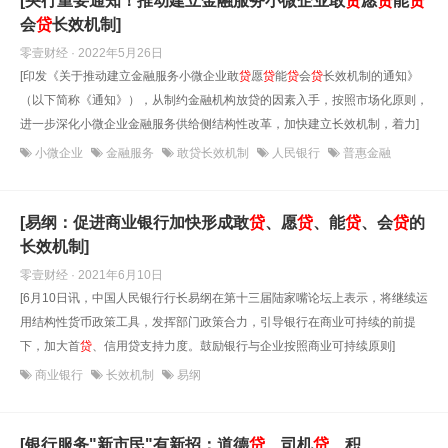
[央行重要通知！推动建立金融服务小微企业敢
贷
愿
贷
能
贷
会
贷
长效机制]
零壹财经 · 2022年5月26日
[印发《关于推动建立金融服务小微企业敢
贷
愿
贷
能
贷
会
贷
长效机制的通知》
（以下简称《通知》），从制约金融机构放贷的因素入手，按照市场化原则，
进一步深化小微企业金融服务供给侧结构性改革，加快建立长效机制，着力]
小微企业
金融服务
敢贷长效机制
人民银行
普惠金融
[易纲：促进商业银行加快形成敢
贷
、愿
贷
、能
贷
、会
贷
的
长效机制]
零壹财经 · 2021年6月10日
[6月10日讯，中国人民银行行长易纲在第十三届陆家嘴论坛上表示，将继续运
用结构性货币政策工具，发挥部门政策合力，引导银行在商业可持续的前提
下，加大首
贷
、信用贷支持力度。鼓励银行与企业按照商业可持续原则]
商业银行
长效机制
易纲
[银行服务"新市民"有新招：道德
贷
、司机
贷
、积