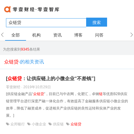
搜索
全部
机构
资讯
博客
问答
用户
为您搜索到
9345
条结果
众链贷
-的相关资讯
[
众
链
贷
：让供应链上的小微企业“不差钱”]
零壹财经 · 2019年10月29日
[供应链金融产品“
众
链
贷
”，目前已与中农网，化塑汇，卓钢
链
等优质B2B供应
链管理平台进行深度产融一体化合作，有效提高了金融服务供应链小微企业的
效率，降低了融资成本，促进相关产业供应链的良性运转和实体产业的发
展。]
众邦银行
小微企业
供应链
众链贷