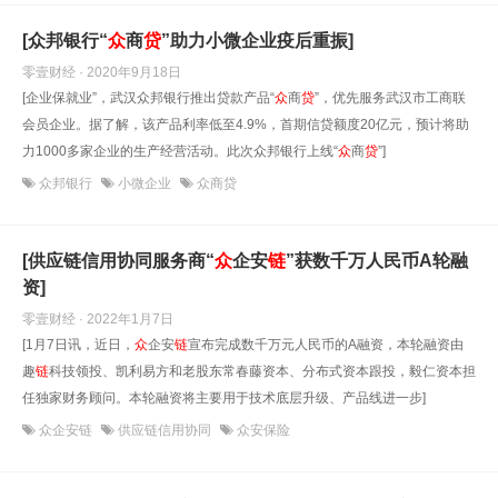
[众邦银行“
众
商
贷
”助力小微企业疫后重振]
零壹财经 · 2020年9月18日
[企业保就业”，武汉众邦银行推出贷款产品“
众
商
贷
”，优先服务武汉市工商联
会员企业。据了解，该产品利率低至4.9%，首期信贷额度20亿元，预计将助
力1000多家企业的生产经营活动。此次众邦银行上线“
众
商
贷
”]
众邦银行
小微企业
众商贷
[供应链信用协同服务商“
众
企安
链
”获数千万人民币A轮融
资]
零壹财经 · 2022年1月7日
[1月7日讯，近日，
众
企安
链
宣布完成数千万元人民币的A融资，本轮融资由
趣
链
科技领投、凯利易方和老股东常春藤资本、分布式资本跟投，毅仁资本担
任独家财务顾问。本轮融资将主要用于技术底层升级、产品线进一步]
众企安链
供应链信用协同
众安保险