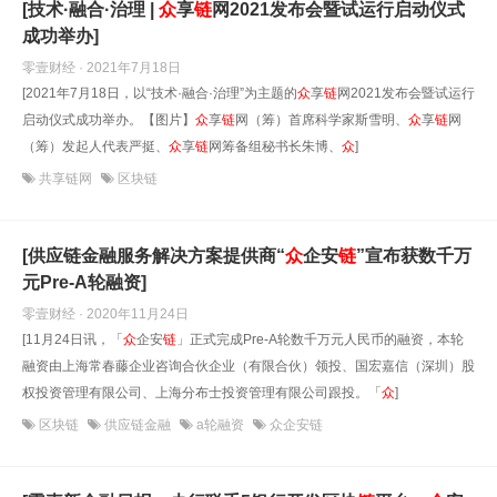
[技术·融合·治理 |
众
享
链
网2021发布会暨试运行启动仪式
成功举办]
零壹财经 · 2021年7月18日
[2021年7月18日，以“技术·融合·治理”为主题的
众
享
链
网2021发布会暨试运行
启动仪式成功举办。【图片】
众
享
链
网（筹）首席科学家斯雪明、
众
享
链
网
（筹）发起人代表严挺、
众
享
链
网筹备组秘书长朱博、
众
]
共享链网
区块链
[供应链金融服务解决方案提供商“
众
企安
链
”宣布获数千万
元Pre-A轮融资]
零壹财经 · 2020年11月24日
[11月24日讯，「
众
企安
链
」正式完成Pre-A轮数千万元人民币的融资，本轮
融资由上海常春藤企业咨询合伙企业（有限合伙）领投、国宏嘉信（深圳）股
权投资管理有限公司、上海分布士投资管理有限公司跟投。「
众
]
区块链
供应链金融
a轮融资
众企安链