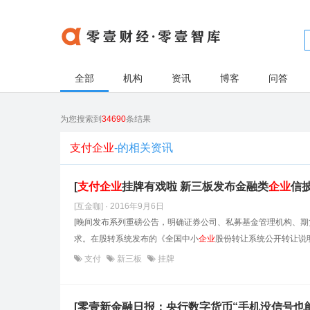
全部
机构
资讯
博客
问答
为您搜索到
34690
条结果
支付企业
-的相关资讯
[
支付
企业
挂牌有戏啦 新三板发布金融类
企业
信披
[互金咖] · 2016年9月6日
[晚间发布系列重磅公告，明确证券公司、私募基金管理机构、
求。在股转系统发布的《全国中小
企业
股份转让系统公开转让说明
支付
新三板
挂牌
[零壹新金融日报：央行数字货币“手机没信号也