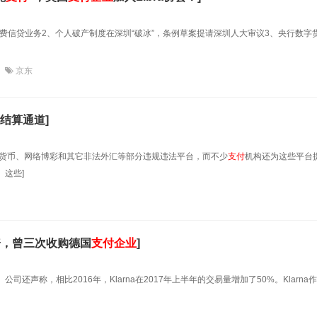
消费信贷业务2、个人破产制度在深圳“破冰”，条例草案提请深圳人大审议3、央行数字
会
京东
结算通道]
拟货币、网络博彩和其它非法外汇等部分违规违法平台，而不少
支付
机构还为这些平台
这些]
融资，曾三次收购德国
支付
企业
]
。公司还声称，相比2016年，Klarna在2017年上半年的交易量增加了50%。Klarna