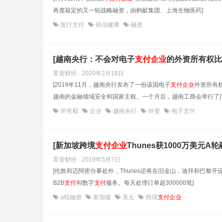
再度敲定的又一轮战略融资，由蚂蚁集团、上海生物医药]
医疗支付
镁信健康
融资
[越南央行：不会对电子
支付
企业
的外资所有权比
零壹财经 · 2020年2月18日
[2019年11月，越南央行发布了一份该国电子
支付
企业
外资所有
越南的金融领域安全和国家主权。一个月后，越南工商会举行了]
所有权
企业
越南央行
外资
电子支付
[新加坡跨境
支付
企业
Thunes获1000万美元A轮
零壹财经 · 2019年5月7日
[伦敦和迈阿密办事处外，Thunes还将在旧金山，迪拜和巴黎开设
B2B
支付
和数字
支付
服务。每天处理订单超300000笔]
a轮融资
新加坡
美元
跨境
支付企业