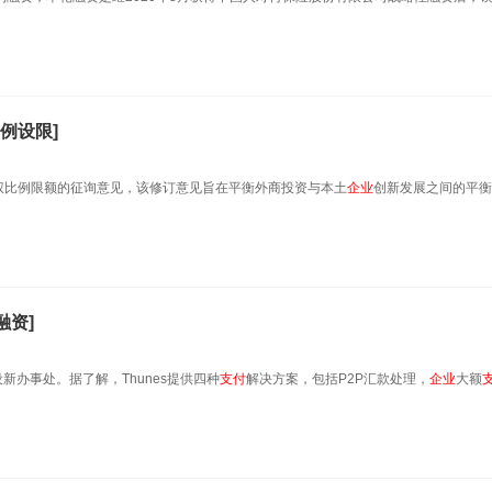
例设限]
权比例限额的征询意见，该修订意见旨在平衡外商投资与本土
企业
创新发展之间的平衡
融资]
新办事处。据了解，Thunes提供四种
支付
解决方案，包括P2P汇款处理，
企业
大额