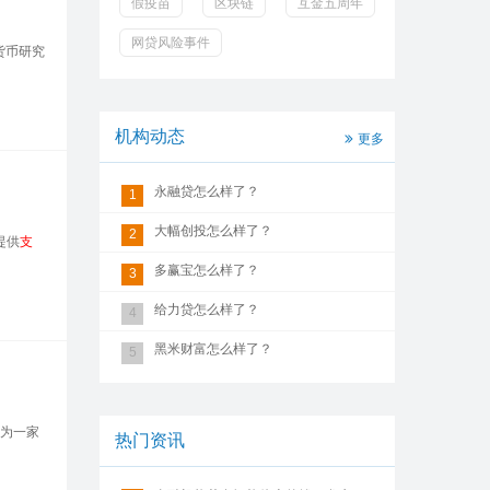
假疫苗
区块链
互金五周年
网贷风险事件
货币研究
机构动态
更多
永融贷怎么样了？
1
大幅创投怎么样了？
2
提供
支
多赢宝怎么样了？
3
给力贷怎么样了？
4
黑米财富怎么样了？
5
作为一家
热门资讯