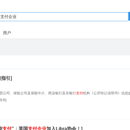
用户
指引]
期货公司、保险公司及保险中介、商业银行及非银行
支付
机构《公开转让说明书》信息
书]
能
支付
”；英国
支付
企业
加入Libra协会！]