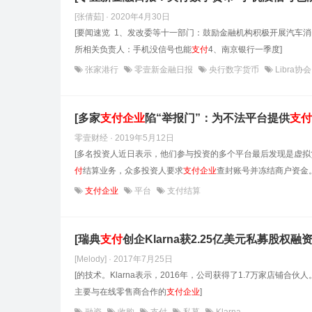
[张倩茹] · 2020年4月30日
[要闻速览 1、发改委等十一部门：鼓励金融机构积极开展汽车
所相关负责人：手机没信号也能
支付
4、南京银行一季度]
张家港行
零壹新金融日报
央行数字货币
Libra协
[多家
支付
企业
陷“举报门”：为不法平台提供
支付
零壹财经 · 2019年5月12日
[多名投资人近日表示，他们参与投资的多个平台最后发现是虚
付
结算业务，众多投资人要求
支付
企业
查封账号并冻结商户资金。
支付企业
平台
支付结算
[瑞典
支付
创企Klarna获2.25亿美元私募股权
[Melody] · 2017年7月25日
[的技术。Klarna表示，2016年，公司获得了1.7万家店铺合伙人
主要与在线零售商合作的
支付
企业
]