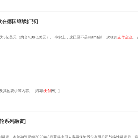
欲在德国继续扩张]
3亿美元（约合4.09亿美元）。 事实上，这已经不是Klarna第一次收购
支付
企业
。 
系及其他要求等内容。（移动
支付
网）]
轮系列融资]
系列融资，本轮融资是继2020年3月获得中国人寿再保险股份有限公司战略性融资后，