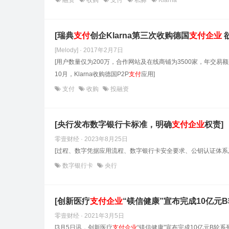
融资
收购
支付
私募
Klarna
[瑞典
支付
创企Klarna第三次收购德国
支付
企业
[Melody] · 2017年2月7日
[用户数量仅为200万，合作网站及在线商铺为3500家，年交易额为
10月，Klarna收购德国P2P
支付
应用]
支付
收购
投融资
[央行发布数字银行卡标准，明确
支付
企业
权责]
零壹财经 · 2023年8月25日
[过程、数字凭据应用流程、数字银行卡安全要求、公钥认证体
数字银行卡
央行
[创新医疗
支付
企业
“镁信健康”宣布完成10亿元B
零壹财经 · 2021年3月5日
[3月5日讯，创新医疗
支付
企业
“镁信健康”宣布完成10亿元B轮