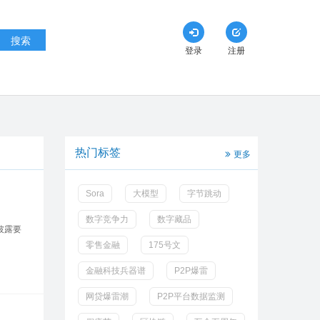
搜索
登录
注册
热门标签
更多
Sora
大模型
字节跳动
数字竞争力
数字藏品
披露要
零售金融
175号文
金融科技兵器谱
P2P爆雷
网贷爆雷潮
P2P平台数据监测