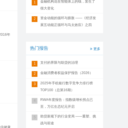
金融机构花在智能体上的钱，发生了
1
很大变化
资金动能的循环与膨胀 ——《经济发
2
展五动能正循环与马太效应》之四
2016年
热门报告
更多
支付的界限与助贷的治理
1
金融消费者权益保护报告（2026）
2
2025年手机银行数字竞争力排行榜
3
TOP100（总第16期）
RWA年度报告：指数级增长拐点已
4
至，万亿生态纪元开启
助贷新规下的行业变局 ——重塑、挑
5
战与前途
镁信健康