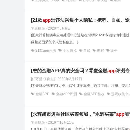
数字人民币app
消费者
数字人民币钱包
冬奥
[21款
app
涉违法采集个人隐私：携程、自如、途
零壹财经 · 2020年5月6日
[国家计算机病毒应急处理中心近期在“净网2020”专项行动
嫌超范围采集个人隐私信息。 ]
21款app违法
个人隐私
自如
携程
途牛
[您的金融APP真的安全吗？零壹金融
app
评测专
[任万盛,任俊东] · 2020年2月17日
[零壹财经整理了3大类、37个评测标准，通过下载、注册、使用
金融APP
金融APP评测
金融APP整改
违规收集个
[永辉超市进军社区买菜领域，“永辉买菜”
app
测
零壹财经 · 2019年10月11日
[10月10日，有媒体报道称，永辉超市孵化的线上平台“永辉买菜”