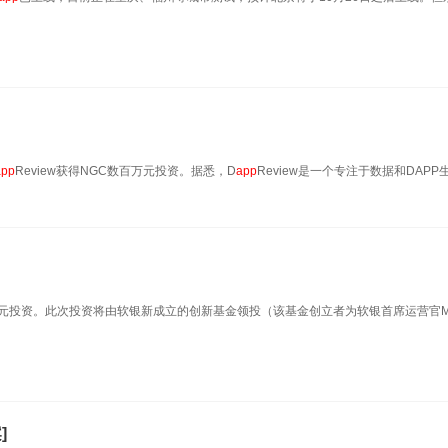
app
Review获得NGC数百万元投资。据悉，D
app
Review是一个专注于数据和DAPP
美元投资。此次投资将由软银新成立的创新基金领投（该基金创立者为软银首席运营官Mar
]