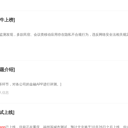
牛上榜]
中通过监测发现，多款民宿、会议类移动应用存在隐私不合规行为，违反网络安全法相关规
题介绍]
等环节，对各公司的金融APP进行评测。]
人信息
试上线]
app
已上线，目前正在重庆、福州等城市测试，预计北京将于10月26日之后上线。但