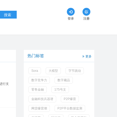
搜索
登录
注册
热门标签
更多
Sora
大模型
字节跳动
数字竞争力
数字藏品
进行支
零售金融
175号文
金融科技兵器谱
P2P爆雷
网贷爆雷潮
P2P平台数据监测