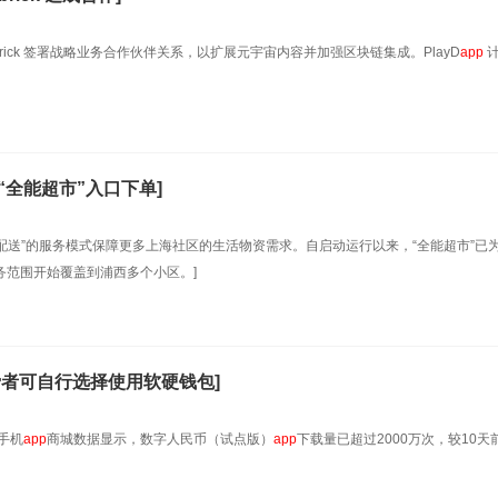
dbrick 签署战略业务合作伙伴关系，以扩展元宇宙内容并加强区块链集成。PlayD
app
计
“全能超市”入口下单]
定点配送”的服务模式保障更多上海社区的生活物资需求。自启动运行以来，“全能超市”已
务范围开始覆盖到浦西多个小区。]
费者可自行选择使用软硬钱包]
流手机
app
商城数据显示，数字人民币（试点版）
app
下载量已超过2000万次，较10天