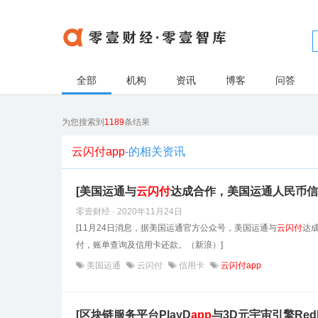
全部
机构
资讯
博客
问答
为您搜索到
1189
条结果
云闪付app
-的相关资讯
[美国运通与
云闪付
达成合作，美国运通人民币信
零壹财经 · 2020年11月24日
[11月24日消息，据美国运通官方公众号，美国运通与
云闪付
达
付，账单查询及信用卡还款。（新浪）]
美国运通
云闪付
信用卡
云闪付app
[区块链服务平台PlayD
app
与3D元宇宙引擎Redb