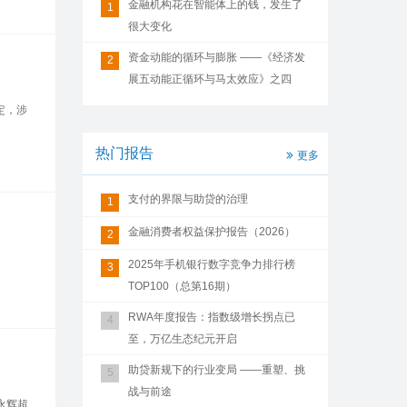
金融机构花在智能体上的钱，发生了
1
很大变化
资金动能的循环与膨胀 ——《经济发
2
展五动能正循环与马太效应》之四
定，涉
热门报告
更多
支付的界限与助贷的治理
1
金融消费者权益保护报告（2026）
2
2025年手机银行数字竞争力排行榜
3
TOP100（总第16期）
RWA年度报告：指数级增长拐点已
4
至，万亿生态纪元开启
助贷新规下的行业变局 ——重塑、挑
5
战与前途
永辉超