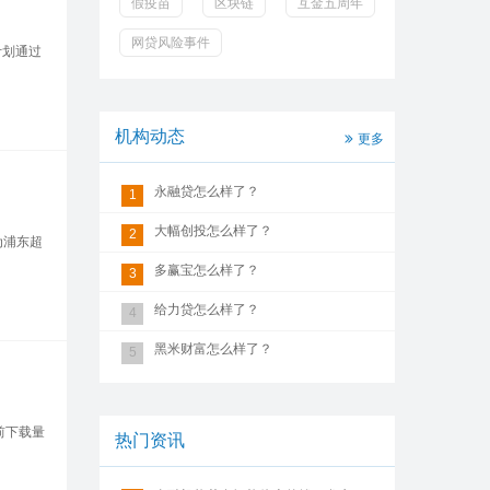
假疫苗
区块链
互金五周年
网贷风险事件
划通过
机构动态
更多
永融贷怎么样了？
1
大幅创投怎么样了？
2
为浦东超
多赢宝怎么样了？
3
给力贷怎么样了？
4
黑米财富怎么样了？
5
前下载量
热门资讯