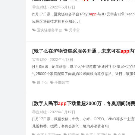
零壹财经 · 2022年5月17日
[5月17日讯，区块链服务平台 PlayD
app
与3D 元宇宙引擎 Re
应用区块链技术和专业知识，]
区块链服务平台
元宇宙
[饿了么在沪物资集采服务开通，未来可在
app
内
零壹财经 · 2022年4月8日
[4月8日讯，记者获悉，饿了么“全能超市”正通过“社区集采+
过25000个家庭配送了肉蛋奶和米面粮油等必需品。近日，该服
饿了么
全能超市
[数字人民币
app
下载量超2000万，冬奥期间消
零壹财经 · 2022年1月17日
[1月17日讯，截至发稿，华为、小米、OPPO、VIVO等多个主
几近翻番。据悉，冬奥会期间，境内外消费者可]