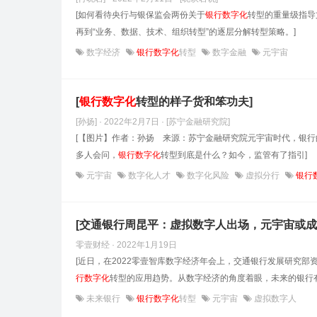
[如何看待央行与银保监会两份关于
银行数字化
转型的重量级指导
再到“业务、数据、技术、组织转型”的逐层分解转型策略。]
数字经济
银行数字化
转型
数字金融
元宇宙
[
银行数字化
转型的样子货和笨功夫]
[孙扬] · 2022年2月7日
· [苏宁金融研究院]
[【图片】作者：孙扬 来源：苏宁金融研究院元宇宙时代，银
多人会问，
银行数字化
转型到底是什么？如今，监管有了指引]
元宇宙
数字化人才
数字化风险
虚拟分行
银行
[交通银行周昆平：虚拟数字人出场，元宇宙或
零壹财经 · 2022年1月19日
[近日，在2022零壹智库数字经济年会上，交通银行发展研究
行数字化
转型的应用趋势。从数字经济的角度着眼，未来的银行有
未来银行
银行数字化
转型
元宇宙
虚拟数字人