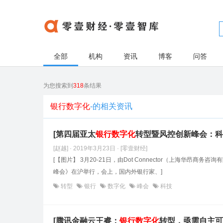
全部
机构
资讯
博客
问答
为您搜索到
318
条结果
银行数字化
-的相关资讯
[第四届亚太
银行数字化
转型暨风控创新峰会：科
[赵越] · 2019年3月23日
· [零壹财经]
[【图片】 3月20-21日，由Dot Connector（上海华昂
峰会》在沪举行，会上，国内外银行家、]
转型
银行
数字化
峰会
科技
[腾讯金融云王睿：
银行数字化
转型，亟需自主可