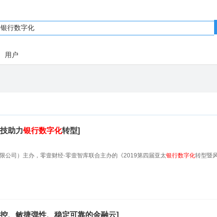
用户
技助力
银行数字化
转型]
商务咨询有限公司）主办，零壹财经·零壹智库联合主办的《2019第四届亚太
银行数字化
转型暨
控、敏捷弹性、稳定可靠的金融云]