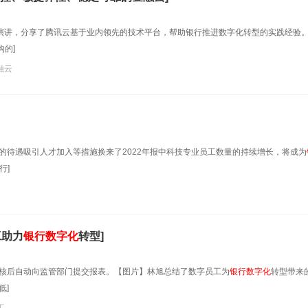
题演讲，分享了腾讯云基于业内领先的技术平台，帮助银行推进数字化转型的实践经验
的]
融云
的待遇吸引人才加入等措施换来了2022年报中科技专业员工数量的持续增长，将成为
行]
工助力
银行数字化
转型]
复核后自动向监管部门提交报表。【图片】林旭总结了数字员工为
银行数字化
转型带来
低]