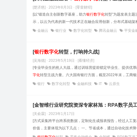
[楚济慈] · 2023年8月3日
· [零壹财经]
[以“锻造自主创新数字基座，助力
银行数字化
转型”为题发表主
示，以云为代表的新一代技术正在融合应用创新，分布式基础架构
金融云
银行业
数字化转型
腾讯金融云
平安金
[
银行数字化
转型，打响持久战]
[吴海德] · 2023年5月19日
· [看懂经济]
[专业毕业生的抢人大战，通过训练营提前锁定毕业生、提供优厚
字化
转型主战力量。六大国有银行方面，截至2022年末，工商银
银行
数字化转型
金融科技
IT
云原生
[金智维行业研究院资深专家林旭：RPA数字员
[关俞霖] · 2023年1月17日
[方式采集跨平台跨系统数据，定制化生成报表报告，经过人工
价值，主要体现为以下几点： 一、节省成本，通过自动化技术降