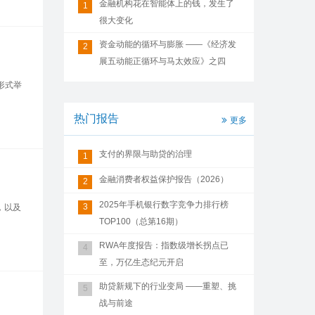
金融机构花在智能体上的钱，发生了
1
很大变化
资金动能的循环与膨胀 ——《经济发
2
展五动能正循环与马太效应》之四
形式举
热门报告
更多
支付的界限与助贷的治理
1
金融消费者权益保护报告（2026）
2
2025年手机银行数字竞争力排行榜
3
，以及
TOP100（总第16期）
RWA年度报告：指数级增长拐点已
4
至，万亿生态纪元开启
助贷新规下的行业变局 ——重塑、挑
5
战与前途