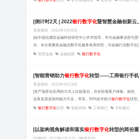
银行数字化
转型
零售金融峰会
金智维
RPA数字员
[倒计时2天 | 2022
银行数字化
暨智慧金融创新云上
零壹财经 · 2022年4月25日
[由中国信通院金融科技研究中心学术指导，华为金融事业部与普强
办。本次将聚焦金融业数字化服务体系转型，与金融行业数字化]
智慧金融
金融创新
银行数字化
[智能营销助力
银行数字化
转型——工商银行手机
零壹财经 · 2022年4月19日
[资产场景化应用的方式上比较落后，存在轻视客户体验、粘性
业务及渠道协同能力不足，等等。RPA技术助力
银行数字化
转型
银行数字化
转型
智能营销
工商银行
手机银行
[以架构视角解读和落实
银行数字化
转型的两份重
[付晓岩] · 2022年2月11日
· [晓谈岩说]