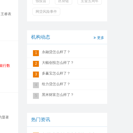
假疫苗
区块链
互金五周年
网贷风险事件
。王睿表
机构动态
更多
永融贷怎么样了？
1
大幅创投怎么样了？
2
银行数
多赢宝怎么样了？
3
给力贷怎么样了？
4
黑米财富怎么样了？
5
的显著
热门资讯