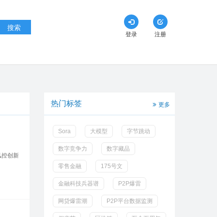
搜索
登录
注册
热门标签
更多
Sora
大模型
字节跳动
数字竞争力
数字藏品
风控创新
零售金融
175号文
金融科技兵器谱
P2P爆雷
网贷爆雷潮
P2P平台数据监测