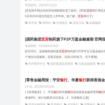
零壹财经 · 2023年7月3日
[并在除中国以外的所有国家都实现了盈利。(界面)
宜宾
商行将赴
6月30日向港交所提交上市申请。据了解，
宜宾
商行于]
李开复
周鸿祎
中国电信
零壹日报
金融服务
[国药集团
宜宾
制药旗下P2P万盈金融逾期 官网现
零壹财经 · 2018年8月28日
[8月28日，读者爆料国药集团
宜宾
制药旗下P2P平台万盈金融
个项目出现逾期，安盈宝较多，涉及1000多万。关于展期]
P2P网贷平台
国药集团宜宾制药
万盈金融逾期
债
[零售金融周报：平安
银行
、华夏
银行
获得香港金
[子元] · 2019年9月29日
[【本周速览】 1、平安
银行
和华夏
银行
获得香港金融管理局
银行
香港IPO，曾计划募资15亿美金；5、玖富数科入股]
零壹金融周报
民营银行
平安银行
华夏银行
裕