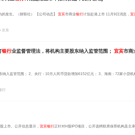
为的发生。（财联社） 【公司动态】
宜宾
市商业
银行
计划赴港上市 11月9日消息，
宜
京东
订
银行
业监督管理法，将机构主要股东纳入监管范围；
宜宾
市商
纳入监管范围； 2、央行：10月人民币贷款增加6152亿元； 3、海南：72家小贷机
银行
H股上市。公开信息显示，
宜宾
银行
正针对H股IPO项目，公开选聘联席保荐机构及主