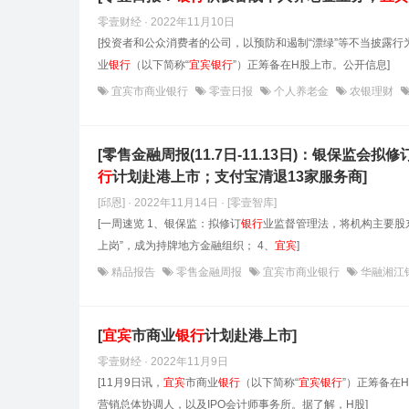
零壹财经 · 2022年11月10日
[投资者和公众消费者的公司，以预防和遏制“漂绿”等不当披露行
业
银行
（以下简称“
宜宾
银行
”）正筹备在H股上市。公开信息]
宜宾市商业银行
零壹日报
个人养老金
农银理财
[零售金融周报(11.7日-11.13日)：银保监会拟修
行
计划赴港上市；支付宝清退13家服务商]
[邱恩] · 2022年11月14日
· [零壹智库]
[一周速览 1、银保监：拟修订
银行
业监督管理法，将机构主要股东
上岗”，成为持牌地方金融组织； 4、
宜宾
]
精品报告
零售金融周报
宜宾市商业银行
华融湘江
[
宜宾
市商业
银行
计划赴港上市]
零壹财经 · 2022年11月9日
[11月9日讯，
宜宾
市商业
银行
（以下简称“
宜宾
银行
”）正筹备在
营销总体协调人，以及IPO会计师事务所。据了解，H股]