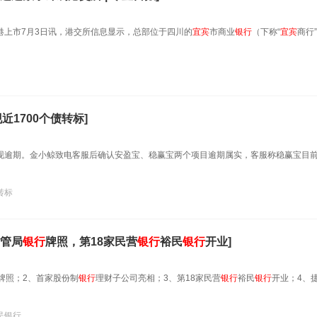
港上市7月3日讯，港交所信息显示，总部位于四川的
宜宾
市商业
银行
（下称“
宜宾
商行
近1700个债转标]
出现逾期。金小鲸致电客服后确认安盈宝、稳赢宝两个项目逾期属实，客服称稳赢宝目
转标
管局
银行
牌照，第18家民营
银行
裕民
银行
开业]
牌照；2、首家股份制
银行
理财子公司亮相；3、第18家民营
银行
裕民
银行
开业；4、
民银行