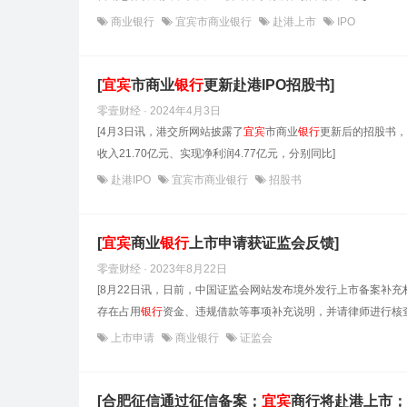
商业银行
宜宾市商业银行
赴港上市
IPO
[
宜宾
市商业
银行
更新赴港IPO招股书]
零壹财经 · 2024年4月3日
[4月3日讯，港交所网站披露了
宜宾
市商业
银行
更新后的招股书，
收入21.70亿元、实现净利润4.77亿元，分别同比]
赴港IPO
宜宾市商业银行
招股书
[
宜宾
商业
银行
上市申请获证监会反馈]
零壹财经 · 2023年8月22日
[8月22日讯，日前，中国证监会网站发布境外发行上市备案补
存在占用
银行
资金、违规借款等事项补充说明，并请律师进行核查
上市申请
商业银行
证监会
[合肥征信通过征信备案；
宜宾
商行将赴港上市；连