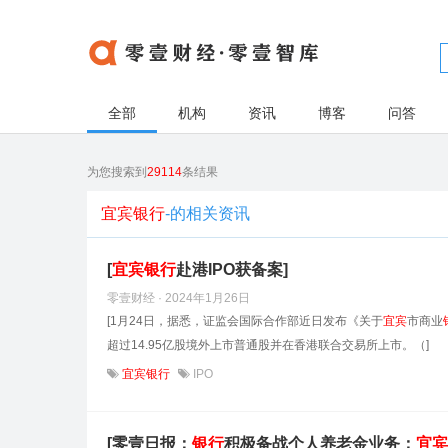
全部
机构
资讯
博客
问答
为您搜索到
29114
条结果
宜宾银行
-的相关资讯
[
宜宾
银行
赴港IPO获备案]
零壹财经 · 2024年1月26日
[1月24日，据悉，证监会国际合作部近日发布《关于
宜宾
市商业
超过14.95亿股境外上市普通股并在香港联合交易所上市。（]
宜宾银行
IPO
[零壹日报：
银行
积极备战个人养老金业务；
宜宾