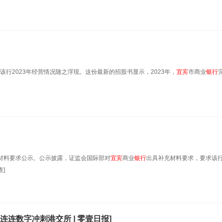
该行2023年经营情况随之浮现。这份最新的招股书显示，2023年，
宜宾
市商业
银行
充材料要求公示。公示披露，证监会国际部对
宜宾
商业
银行
出具补充材料要求，要求该
]
连数字冲刺港交所 | 零壹日报]