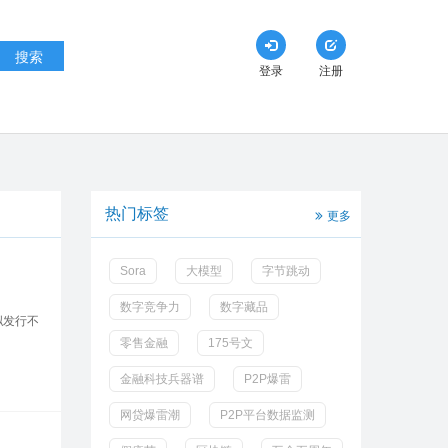
搜索
登录
注册
热门标签
更多
Sora
大模型
字节跳动
数字竞争力
数字藏品
拟发行不
零售金融
175号文
金融科技兵器谱
P2P爆雷
网贷爆雷潮
P2P平台数据监测