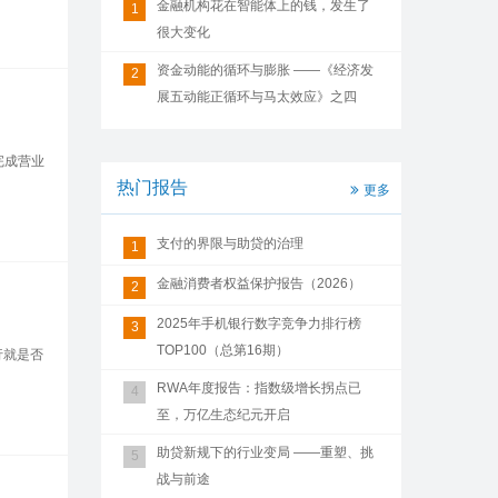
金融机构花在智能体上的钱，发生了
1
很大变化
资金动能的循环与膨胀 ——《经济发
2
展五动能正循环与马太效应》之四
完成营业
热门报告
更多
支付的界限与助贷的治理
1
金融消费者权益保护报告（2026）
2
2025年手机银行数字竞争力排行榜
3
TOP100（总第16期）
行就是否
RWA年度报告：指数级增长拐点已
4
至，万亿生态纪元开启
助贷新规下的行业变局 ——重塑、挑
5
战与前途