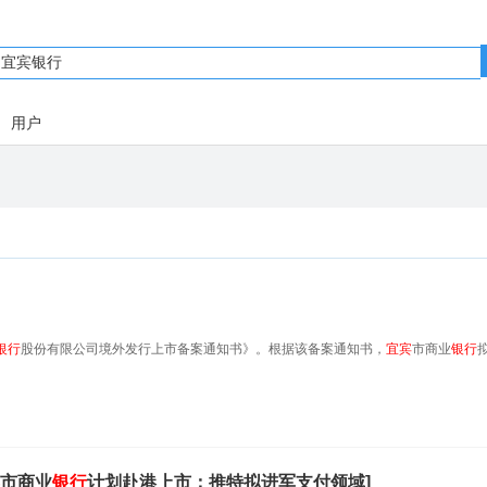
用户
银行
股份有限公司境外发行上市备案通知书》。根据该备案通知书，
宜宾
市商业
银行
市商业
银行
计划赴港上市；推特拟进军支付领域]