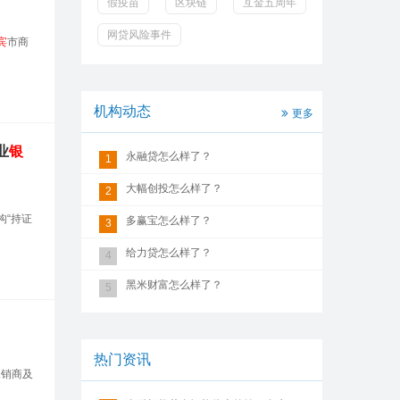
假疫苗
区块链
互金五周年
网贷风险事件
宾
市商
机构动态
更多
业
银
永融贷怎么样了？
1
大幅创投怎么样了？
2
构“持证
多赢宝怎么样了？
3
给力贷怎么样了？
4
黑米财富怎么样了？
5
热门资讯
承销商及