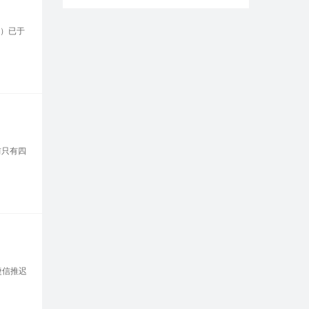
”）已于
前只有四
捷信推迟