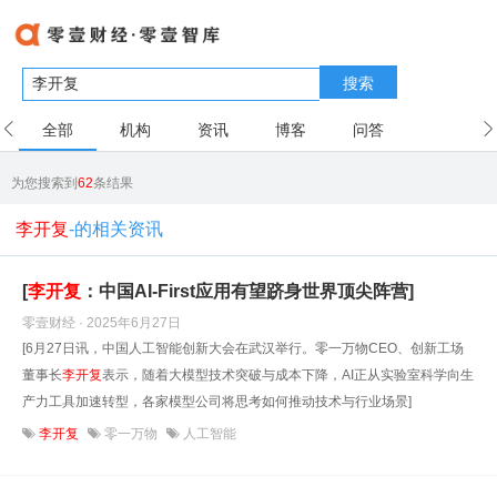
搜索
全部
机构
资讯
博客
问答
用户
为您搜索到
62
条结果
李开复
-的相关资讯
[
李开复
：中国AI-First应用有望跻身世界顶尖阵营]
零壹财经 · 2025年6月27日
[6月27日讯，中国人工智能创新大会在武汉举行。零一万物CEO、创新工场
董事长
李开复
表示，随着大模型技术突破与成本下降，AI正从实验室科学向生
产力工具加速转型，各家模型公司将思考如何推动技术与行业场景]
李开复
零一万物
人工智能