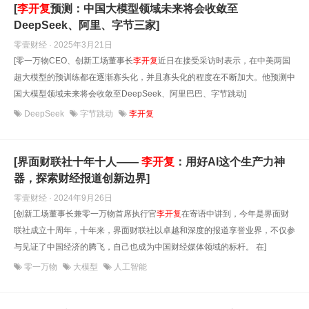
[
李开复
预测：中国大模型领域未来将会收敛至
DeepSeek、阿里、字节三家]
零壹财经 · 2025年3月21日
[零一万物CEO、创新工场董事长
李开复
近日在接受采访时表示，在中美两国
超大模型的预训练都在逐渐寡头化，并且寡头化的程度在不断加大。他预测中
国大模型领域未来将会收敛至DeepSeek、阿里巴巴、字节跳动]
DeepSeek
字节跳动
李开复
[界面财联社十年十人——
李开复
：用好AI这个生产力神
器，探索财经报道创新边界]
零壹财经 · 2024年9月26日
[创新工场董事长兼零一万物首席执行官
李开复
在寄语中讲到，今年是界面财
联社成立十周年，十年来，界面财联社以卓越和深度的报道享誉业界，不仅参
与见证了中国经济的腾飞，自己也成为中国财经媒体领域的标杆。 在]
零一万物
大模型
人工智能