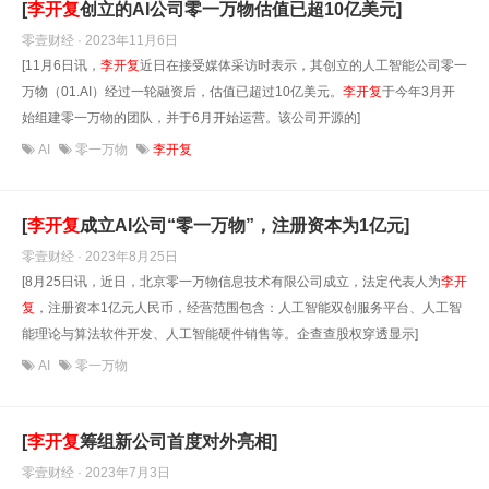
[
李开复
创立的AI公司零一万物估值已超10亿美元]
零壹财经 · 2023年11月6日
[11月6日讯，
李开复
近日在接受媒体采访时表示，其创立的人工智能公司零一
万物（01.AI）经过一轮融资后，估值已超过10亿美元。
李开复
于今年3月开
始组建零一万物的团队，并于6月开始运营。该公司开源的]
AI
零一万物
李开复
[
李开复
成立AI公司“零一万物”，注册资本为1亿元]
零壹财经 · 2023年8月25日
[8月25日讯，近日，北京零一万物信息技术有限公司成立，法定代表人为
李开
复
，注册资本1亿元人民币，经营范围包含：人工智能双创服务平台、人工智
能理论与算法软件开发、人工智能硬件销售等。企查查股权穿透显示]
AI
零一万物
[
李开复
筹组新公司首度对外亮相]
零壹财经 · 2023年7月3日