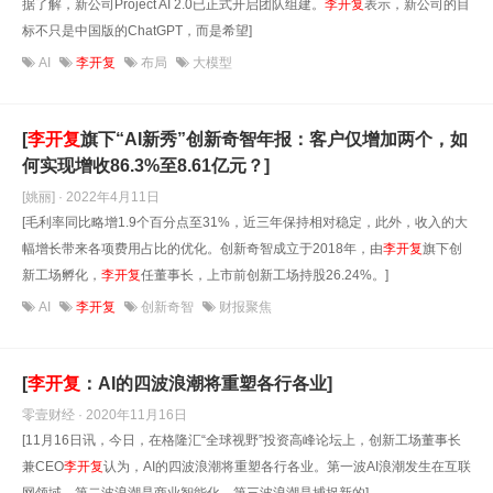
据了解，新公司Project AI 2.0已正式开启团队组建。
李开复
表示，新公司的目
标不只是中国版的ChatGPT，而是希望]
AI
李开复
布局
大模型
[
李开复
旗下“AI新秀”创新奇智年报：客户仅增加两个，如
何实现增收86.3%至8.61亿元？]
[姚丽] · 2022年4月11日
[毛利率同比略增1.9个百分点至31%，近三年保持相对稳定，此外，收入的大
幅增长带来各项费用占比的优化。创新奇智成立于2018年，由
李开复
旗下创
新工场孵化，
李开复
任董事长，上市前创新工场持股26.24%。]
AI
李开复
创新奇智
财报聚焦
[
李开复
：AI的四波浪潮将重塑各行各业]
零壹财经 · 2020年11月16日
[11月16日讯，今日，在格隆汇“全球视野”投资高峰论坛上，创新工场董事长
兼CEO
李开复
认为，AI的四波浪潮将重塑各行各业。第一波AI浪潮发生在互联
网领域，第二波浪潮是商业智能化，第三波浪潮是捕捉新的]