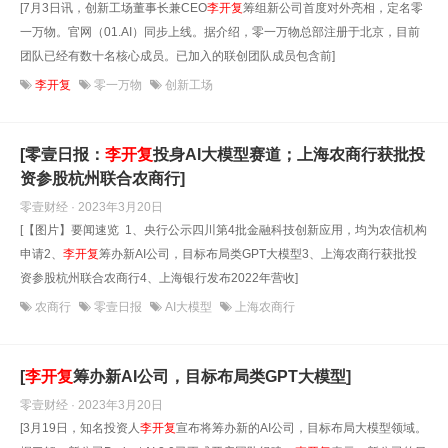
[7月3日讯，创新工场董事长兼CEO
李开复
筹组新公司首度对外亮相，定名零
一万物。官网（01.AI）同步上线。据介绍，零一万物总部注册于北京，目前
团队已经有数十名核心成员。已加入的联创团队成员包含前]
李开复
零一万物
创新工场
[零壹日报：
李开复
投身AI大模型赛道；上海农商行获批投
资参股杭州联合农商行]
零壹财经 · 2023年3月20日
[【图片】要闻速览 1、央行公示四川第4批金融科技创新应用，均为农信机构
申请2、
李开复
筹办新AI公司，目标布局类GPT大模型3、上海农商行获批投
资参股杭州联合农商行4、上海银行发布2022年营收]
农商行
零壹日报
AI大模型
上海农商行
[
李开复
筹办新AI公司，目标布局类GPT大模型]
零壹财经 · 2023年3月20日
[3月19日，知名投资人
李开复
宣布将筹办新的AI公司，目标布局大模型领域。