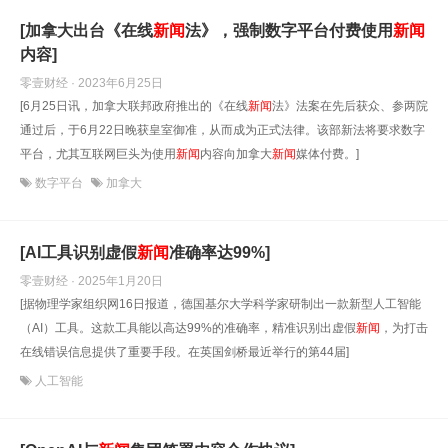
[加拿大出台《在线
新闻
法》，强制数字平台付费使用
新闻
内容]
零壹财经 · 2023年6月25日
[6月25日讯，加拿大联邦政府推出的《在线
新闻
法》法案在先后获众、参两院
通过后，于6月22日晚获皇室御准，从而成为正式法律。该部新法将要求数字
平台，尤其互联网巨头为使用
新闻
内容向加拿大
新闻
媒体付费。]
数字平台
加拿大
[AI工具识别虚假
新闻
准确率达99%]
零壹财经 · 2025年1月20日
[据物理学家组织网16日报道，德国基尔大学科学家研制出一款新型人工智能
（AI）工具。这款工具能以高达99%的准确率，精准识别出虚假
新闻
，为打击
在线错误信息提供了重要手段。在英国剑桥最近举行的第44届]
人工智能