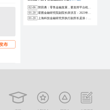
02-06
郭田勇：零售金融发展，要发挥平台机构的作用
01-20
星图金融研究院副院长薛洪言：2023年消费信贷或迎来新起点
01-20
上海科技金融研究所执行副所长孟添：开放银行与嵌入式金融为数字普惠金融带来更大发展空间
发布