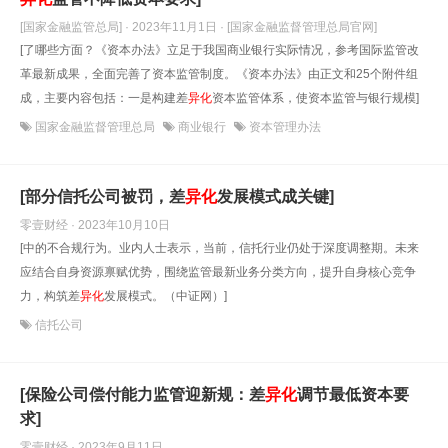
[国家金融监管总局] · 2023年11月1日
· [国家金融监督管理总局官网]
[了哪些方面？《资本办法》立足于我国商业银行实际情况，参考国际监管改
革最新成果，全面完善了资本监管制度。《资本办法》由正文和25个附件组
成，主要内容包括：一是构建差
异化
资本监管体系，使资本监管与银行规模]
国家金融监督管理总局
商业银行
资本管理办法
[部分信托公司被罚，差
异化
发展模式成关键]
零壹财经 · 2023年10月10日
[中的不合规行为。业内人士表示，当前，信托行业仍处于深度调整期。未来
应结合自身资源禀赋优势，围绕监管最新业务分类方向，提升自身核心竞争
力，构筑差
异化
发展模式。（中证网）]
信托公司
[保险公司偿付能力监管迎新规：差
异化
调节最低资本要
求]
零壹财经 · 2023年9月11日