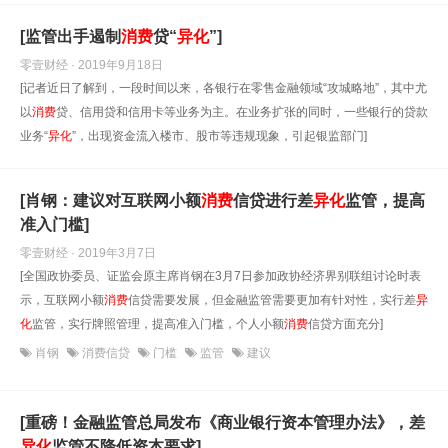
[监管出手遏制
消费
贷“
异化
”]
零壹财经 · 2019年9月18日
[记者近日了解到，一段时间以来，各银行在零售金融领域“攻城略地”，其中尤
以
消费
贷、信用贷和信用卡等业务为主。在业务扩张的同时，一些银行的贷款
业务“
异化
”，出现资金流入楼市、股市等违规现象，引起银监部门]
[肖钢：建议对互联网小额
消费
信贷进行差
异化
监管，提高
准入门槛]
零壹财经 · 2019年3月7日
[全国政协委员、证监会原主席肖钢在3月7日参加政协经济界别联组讨论时表
示，互联网小额
消费
信贷需要发展，但金融监管需要更加有针对性，实行差
异
化
监管，实行牌照管理，提高准入门槛，个人小额
消费
信贷方面充分]
肖钢
消费信贷
门槛
监管
建议
[重磅！金融监管总局发布《商业银行资本管理办法》，差
异化
监管不降低资本要求]