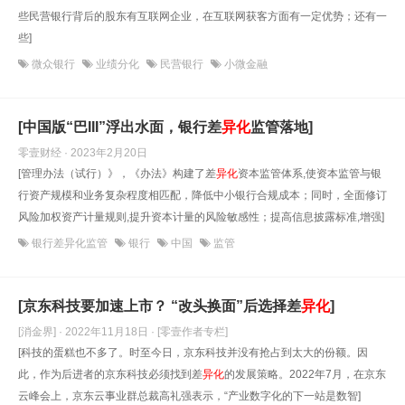
些民营银行背后的股东有互联网企业，在互联网获客方面有一定优势；还有一
些]
微众银行
业绩分化
民营银行
小微金融
[中国版“巴III”浮出水面，银行差
异化
监管落地]
零壹财经 · 2023年2月20日
[管理办法（试行）》，《办法》构建了差
异化
资本监管体系,使资本监管与银
行资产规模和业务复杂程度相匹配，降低中小银行合规成本；同时，全面修订
风险加权资产计量规则,提升资本计量的风险敏感性；提高信息披露标准,增强]
银行差异化监管
银行
中国
监管
[京东科技要加速上市？ “改头换面”后选择差
异化
]
[消金界] · 2022年11月18日
· [零壹作者专栏]
[科技的蛋糕也不多了。时至今日，京东科技并没有抢占到太大的份额。因
此，作为后进者的京东科技必须找到差
异化
的发展策略。2022年7月，在京东
云峰会上，京东云事业群总裁高礼强表示，“产业数字化的下一站是数智]