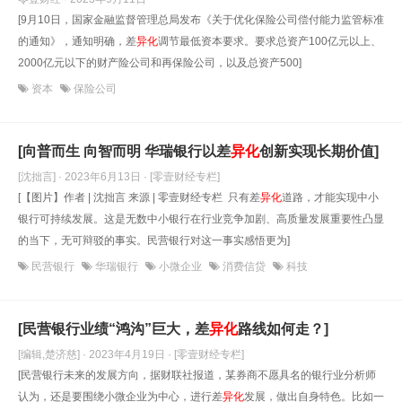
[9月10日，国家金融监督管理总局发布《关于优化保险公司偿付能力监管标准
的通知》，通知明确，差
异化
调节最低资本要求。要求总资产100亿元以上、
2000亿元以下的财产险公司和再保险公司，以及总资产500]
资本
保险公司
[向普而生 向智而明 华瑞银行以差
异化
创新实现长期价值]
[沈拙言] · 2023年6月13日
· [零壹财经专栏]
[【图片】作者 | 沈拙言 来源 | 零壹财经专栏 只有差
异化
道路，才能实现中小
银行可持续发展。这是无数中小银行在行业竞争加剧、高质量发展重要性凸显
的当下，无可辩驳的事实。民营银行对这一事实感悟更为]
民营银行
华瑞银行
小微企业
消费信贷
科技
[民营银行业绩“鸿沟”巨大，差
异化
路线如何走？]
[编辑,楚济慈] · 2023年4月19日
· [零壹财经专栏]
[民营银行未来的发展方向，据财联社报道，某券商不愿具名的银行业分析师
认为，还是要围绕小微企业为中心，进行差
异化
发展，做出自身特色。比如一