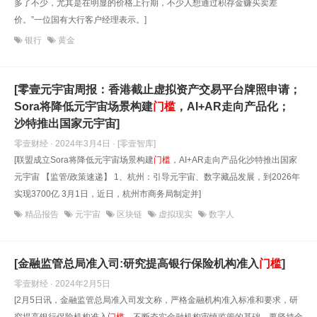
多了不少，尤其是在明显的价格上行期，不少人想通过积存金赚买卖差
价。”一位国有大行客户经理表示。]
银行
黄金
[零壹元宇宙周报：香港截止虚拟资产交易平台牌照申请；
Sora将降低元宇宙场景构建
门槛
，AI+AR走向产品化；
沙特推出国家元宇宙]
零壹财经 · 2024年3月4日
· [零壹智库]
[联盟成立Sora将降低元宇宙场景构建
门槛
，AI+AR走向产品化沙特推出国家
元宇宙 【监管/政策速递】 1、杭州：引导元宇宙、数字藏品发展，到2026年
实现3700亿 3月1日，近日，杭州市商务局制定并]
精品报告
元宇宙
区块链
虚拟现实
数字人
[金融监管总局准入司:研究提高银行保险机构准入
门槛
]
零壹财经 · 2024年2月5日
[2月5日讯，金融监管总局准入司发文称，严格金融机构准入标准和要求，研
究提高银行保险机构准入
门槛
，不断夯实金融机构审慎监管的基础。要坚持金