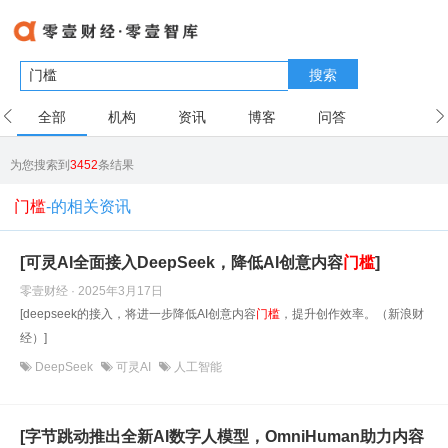
搜索
全部
机构
资讯
博客
问答
用户
为您搜索到
3452
条结果
门槛
-的相关资讯
[可灵AI全面接入DeepSeek，降低AI创意内容
门槛
]
零壹财经 · 2025年3月17日
[deepseek的接入，将进一步降低AI创意内容
门槛
，提升创作效率。（新浪财
经）]
DeepSeek
可灵AI
人工智能
[字节跳动推出全新AI数字人模型，OmniHuman助力内容