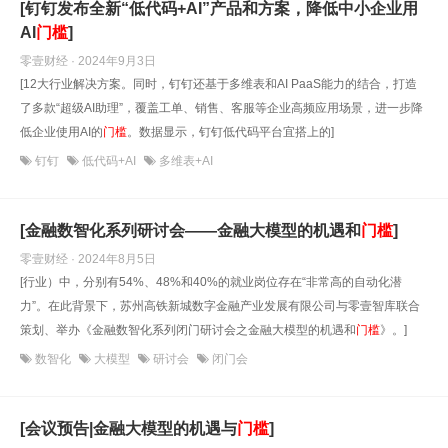
[钉钉发布全新“低代码+AI”产品和方案，降低中小企业用
AI
门槛
]
零壹财经 · 2024年9月3日
[12大行业解决方案。同时，钉钉还基于多维表和AI PaaS能力的结合，打造
了多款“超级AI助理”，覆盖工单、销售、客服等企业高频应用场景，进一步降
低企业使用AI的
门槛
。数据显示，钉钉低代码平台宜搭上的]
钉钉
低代码+AI
多维表+AI
[金融数智化系列研讨会——金融大模型的机遇和
门槛
]
零壹财经 · 2024年8月5日
[行业）中，分别有54%、48%和40%的就业岗位存在“非常高的自动化潜
力”。在此背景下，苏州高铁新城数字金融产业发展有限公司与零壹智库联合
策划、举办《金融数智化系列闭门研讨会之金融大模型的机遇和
门槛
》。]
数智化
大模型
研讨会
闭门会
[会议预告|金融大模型的机遇与
门槛
]