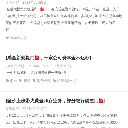
零壹财经 · 2024年7月23日
[金融大模型的机遇和
门槛
》。会议旨在聚集银行、保险、消金、互金、人工
智能及其产业链公司、相关检测认证机构等精英，共同探讨加强大模型金融场
景的应用开发、大模型与金融数据安全等前沿话题，以促新质生产力的发
展，]
金融大模型
[消金新规提
门槛
，十家公司资本金不达标]
[编辑,楚济慈] · 2024年3月19日
· [零壹智库]
[一个月后施行，过渡期将做进一步安排]
消金
新规
消费金融
消费金融公司
[金价上涨带火黄金积存业务，部分银行调整
门槛
]
零壹财经 · 2024年3月12日
[3月12日讯，3月以来，上期所黄金价格持续攀升，多日保持在500元/克以
上。金价上涨，带火了银行的积存金业务。“最近咨询积存金业务的人比以前