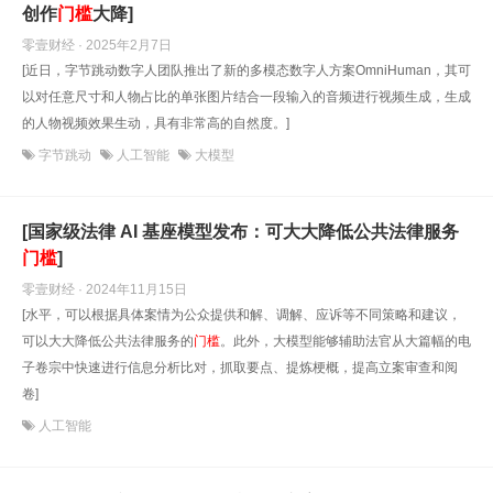
创作
门槛
大降]
零壹财经 · 2025年2月7日
[近日，字节跳动数字人团队推出了新的多模态数字人方案OmniHuman，其可
以对任意尺寸和人物占比的单张图片结合一段输入的音频进行视频生成，生成
的人物视频效果生动，具有非常高的自然度。]
字节跳动
人工智能
大模型
[国家级法律 AI 基座模型发布：可大大降低公共法律服务
门槛
]
零壹财经 · 2024年11月15日
[水平，可以根据具体案情为公众提供和解、调解、应诉等不同策略和建议，
可以大大降低公共法律服务的
门槛
。此外，大模型能够辅助法官从大篇幅的电
子卷宗中快速进行信息分析比对，抓取要点、提炼梗概，提高立案审查和阅
卷]
人工智能