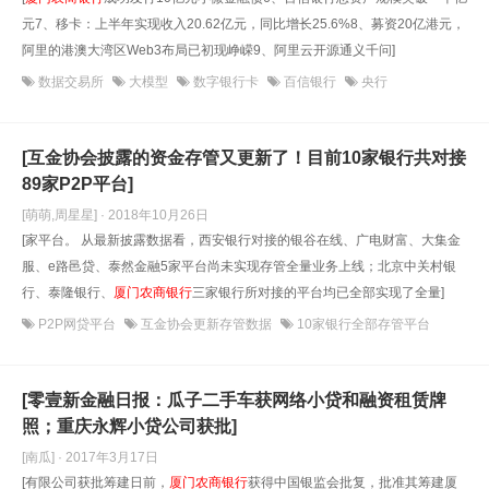
元7、移卡：上半年实现收入20.62亿元，同比增长25.6%8、募资20亿港元，
阿里的港澳大湾区Web3布局已初现峥嵘9、阿里云开源通义千问]
数据交易所
大模型
数字银行卡
百信银行
央行
[互金协会披露的资金存管又更新了！目前10家银行共对接
89家P2P平台]
[萌萌,周星星] · 2018年10月26日
[家平台。 从最新披露数据看，西安银行对接的银谷在线、广电财富、大集金
服、e路邑贷、泰然金融5家平台尚未实现存管全量业务上线；北京中关村银
行、泰隆银行、
厦门农商银行
三家银行所对接的平台均已全部实现了全量]
P2P网贷平台
互金协会更新存管数据
10家银行全部存管平台
[零壹新金融日报：瓜子二手车获网络小贷和融资租赁牌
照；重庆永辉小贷公司获批]
[南瓜] · 2017年3月17日
[有限公司获批筹建日前，
厦门农商银行
获得中国银监会批复，批准其筹建厦