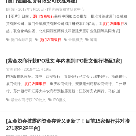
[厦门金融租赁有限公司获批筹建]
[康茜] · 2017年3月16日
· [零壹融资租赁研究中心]
[【图片】日前，
厦门农商银行
获得中国银监会批复，批准其筹建厦门金融租
赁有限公司。厦门金融租赁有限公司拟注册资本7.9亿元，由
厦门农商银行
发
起，联合象屿集团、北京同源医药科技和福建天宝矿业集团等共同出资]
厦门金融租赁
厦门农商银行
金融租赁
筹建
[紫金农商行获IPO批文 年内拿到IPO批文银行增至3家]
零壹财经 · 2018年11月19日
[在A股排队候场。其中，西安银行、青岛银行已过会；瑞丰银行、浙商银行、
厦门银行、
厦门农商银行
、重庆农商银行、安徽亳州药都农商银行、兰州银
行、苏州银行和江苏大丰农商行预披露更新；江苏海安农商行、马鞍山]
紫金农商行获IPO批文
IPO批文
[互金协会披露的资金存管又更新了！目前15家银行共对接
271家P2P平台]