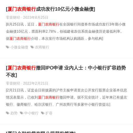
[
厦门农商银行
成功发行10亿元小微金融债]
零壹财经 · 2023年8月25日
[8月25日讯，近日，
厦门农商银行
在全国银行间债券市场成功发行3年期小微
金融债10亿元，票面利率2.78%，创福建省农信系统金融债历史最低利率。
据
厦门农商银行
介绍，本次发行市场机构认购踊跃，参与机构]
小微金融债
农商银行
[
厦门农商银行
撤回IPO申请 业内人士：中小银行扩容趋势
不改]
零壹财经 · 2022年2月21日
[2月21日讯，证监会日前披露的沪市主板申请首次公开发行股票企业基本信息
情况表显示，已收到
厦门农商银行
撤回申请。据不完全统计，近年来已有盛京
银行、徽商银行、哈尔滨银行、广州农商行等多家中小银行曾提出]
趋势
中小银行
扩容