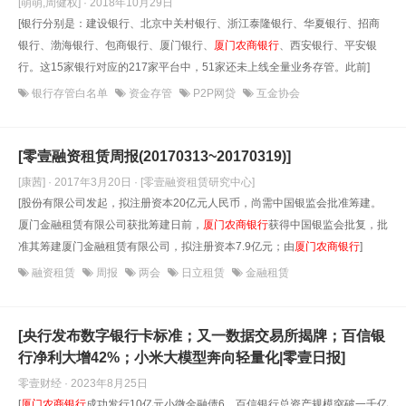
[萌萌,周健权] · 2018年10月29日
[银行分别是：建设银行、北京中关村银行、浙江泰隆银行、华夏银行、招商
银行、渤海银行、包商银行、厦门银行、
厦门农商银行
、西安银行、平安银
行。这15家银行对应的217家平台中，51家还未上线全量业务存管。此前]
银行存管白名单
资金存管
P2P网贷
互金协会
[零壹融资租赁周报(20170313~20170319)]
[康茜] · 2017年3月20日
· [零壹融资租赁研究中心]
[股份有限公司发起，拟注册资本20亿元人民币，尚需中国银监会批准筹建。
厦门金融租赁有限公司获批筹建日前，
厦门农商银行
获得中国银监会批复，批
准其筹建厦门金融租赁有限公司，拟注册资本7.9亿元；由
厦门农商银行
]
融资租赁
周报
两会
日立租赁
金融租赁
[央行发布数字银行卡标准；又一数据交易所揭牌；百信银
行净利大增42%；小米大模型奔向轻量化|零壹日报]
零壹财经 · 2023年8月25日
[
厦门农商银行
成功发行10亿元小微金融债6、百信银行总资产规模突破一千亿