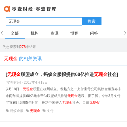
搜索
全部
机构
资讯
博客
问答
用户
为您搜索到
278
条结果
无现金
-的相关资讯
[
无现金
联盟成立，蚂蚁金服拟提供60亿推进
无现金
社会]
[零壹财经] · 2017年4月18日
[4月18日，
无现金
联盟在杭州成立。发起方之一支付宝母公司蚂蚁金服宣布未
来两年将提供60亿元来帮助联盟成员推进
无现金
进程。据了解，今年3月支付
宝宣布计划用5年时间，推动中国进入
无现金
社会。目前
无现金
]
蚂蚁金服
无现金
支付