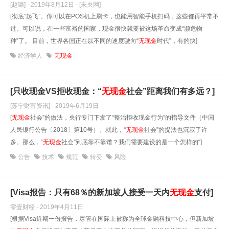
[赵璐] · 2019年8月12日
· [未央网]
[彻底“起飞”。你可以在POS机上刷卡，也能用智能手机扫码，这些都再平常不
过。可以说，在一些富裕的国家，现金很快就要被这场革命变成“濒危物
种”了。 目前，世界各国正在以不同的速度驶向“
无现金
时代”，有的快]
经济学人
无现金
[只收现金VS拒收现金：“
无现金
社会”距离我们有多远？]
[苏宁财富资讯] · 2019年6月19日
[
无现金
社会”的做法，央行专门下发了“整治拒收现金行为”的指导文件（中国
人民银行公告〔2018〕第10号）。就此，“
无现金
社会”的提法也沉寂了许
多。那么，“
无现金
社会”到底靠不靠谱？我们需要建设的是一个怎样的“]
公告
技术
规范
转变
风险
[Visa报告：只有68％的新加坡人接受一天内
无现金
支付]
零壹财经 · 2019年4月11日
[根据Visa近期一份报告，尽管在国际上被称为全球金融科技中心，但新加坡