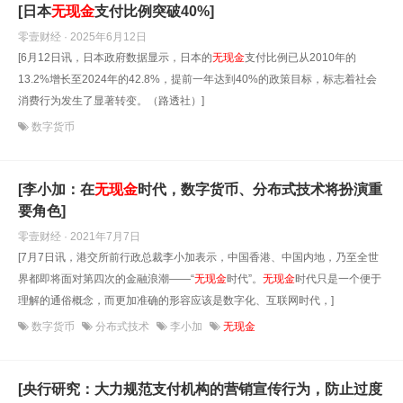
[日本
无现金
支付比例突破40%]
零壹财经 · 2025年6月12日
[6月12日讯，日本政府数据显示，日本的
无现金
支付比例已从2010年的
13.2%增长至2024年的42.8%，提前一年达到40%的政策目标，标志着社会
消费行为发生了显著转变。（路透社）]
数字货币
[李小加：在
无现金
时代，数字货币、分布式技术将扮演重
要角色]
零壹财经 · 2021年7月7日
[7月7日讯，港交所前行政总裁李小加表示，中国香港、中国内地，乃至全世
界都即将面对第四次的金融浪潮——“
无现金
时代”。
无现金
时代只是一个便于
理解的通俗概念，而更加准确的形容应该是数字化、互联网时代，]
数字货币
分布式技术
李小加
无现金
[央行研究：大力规范支付机构的营销宣传行为，防止过度