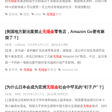
的
无现金
发展进程似乎开始落后于东南亚其他国家。根据相关资料，目前只有
68％的新加坡人可以接受一天之内没有现金的生活，而该指数在]
新加坡
报告
visa
无现金
支付
[美国地方新法案禁止
无现金
零售店，Amazon Go要有麻
烦了？]
[译者：cnBeta] · 2019年3月11日
· [移动支付网]
[近来，亚马逊一直积极扩充实体零售业务。据报道，该公司计划在美国开设
数十家杂货店，并且已经推出了几家
无现金
“Amazon Go”商店。不过，近日美
国一个州的一项新法案可能对亚马逊的计划产生影响。据]
新零售
无现金
无现金
零售店
Amazon Go
[为什么日本会成为亚洲
无现金
社会中罕见的“钉子户”？]
[译者：MM] · 2019年1月17日
· [未央网 WIRED]
[上面是有点忧郁的东京大学学者和创始人福泽谕吉。我需要现金因为日本小
商小贩喜欢现金。韩国几乎所有交易和中国大部分交易都是
无现金
形式，但约
80%的日本零售交易依然使用现金。这是因为在日本实体的金钱是生活]