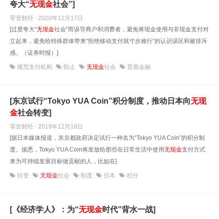
夸大“
无现金
社会”]
零壹财经 · 2020年12月17日
[过度夸大“
无现金
社会”而误导商户和消费者，避免将现金使用与非现金支付对
立起来，避免给特殊群体带来“拒绝移动支付就寸步难行”的认识误区和被排斥
感。（证券时报）]
规范支付机构
防止
无现金
社会
普惠金融
[东京试行“Tokyo YUA Coin”积分制度，推动日本向
无现
金
社会转变]
零壹财经 · 2019年12月18日
[据日本媒体报道，东京都政府决定试行一种名为“Tokyo YUA Coin”的积分制
度。据悉，Tokyo YUA Coin将发放给那些在日常生活中使用
无现金
支付方式
来为可持续发展目标做贡献的人，比如在]
转变
无现金
社会
制度
日本
积分
[《经济学人》：为“
无现金
时代”背水一战]